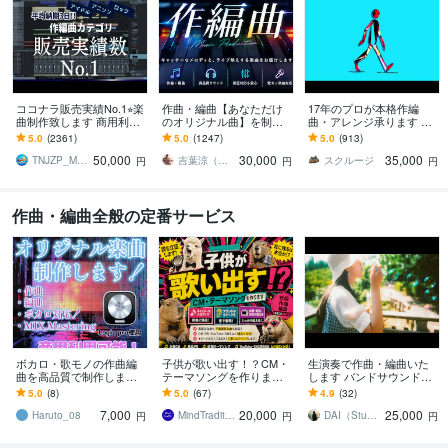
ココナラ販売実績No.1⭐︎楽
作曲・編曲【あなただけ
17年のプロが本格作編
曲制作致します 商用利用
のオリジナル曲】を制作
曲・アレンジ承ります ク
OK♫ リピーター多数の楽
します 販売実績1,000件
オリティ重視！ぜひサン
5.0
(2361)
5.0
(1247)
5.0
(913)
曲制作サービスです
超！初めての方も安心し
プルをご視聴ください
50,000
30,000
35,000
てご相談ください☆
TNJZP_MUSIC
吉葉涼（あーるず）
スクルージ
円
円
円
作曲・編曲全般の定番サービス
ボカロ・歌モノの作曲編
子供が歌い出す！？CM・
生演奏で作曲・編曲いた
曲を高品質で制作します
テーマソングを作ります
します バンドサウンド
商用利用可能！初めての
マジメな企業ソングか
（Pop / Rock）が得意で
5.0
(8)
5.0
(67)
4.9
(32)
楽曲制作でも丁寧にサポ
ら、クセになるネタ曲ま
す！
7,000
20,000
25,000
ートします！
で対応します
Haruto_08
MindTradition制作チーム
DAI（Studio Delight）
円
円
円