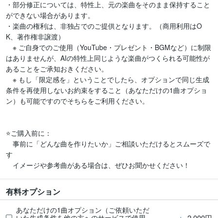
・部分修正については、特性上、元の楽曲をそのまま保持すること
ができない場合があります。

・楽曲の権利は、非独占でのご提供となります。（商用利用はO
K、著作権非譲渡）

　※ ご自身でのご使用（YouTube・プレゼント・BGMなど）に制限
はありませんが、AIの特性上同じような楽曲がつくられる可能性が
あることをご承知おきください。

　※ もし「限定感を」ということでしたら、オプションで同じ生成
条件を再使用しないお約束をすること（あなただけの1曲オプショ
ン）も可能ですのでそちらをご利用ください。

⭐️ご購入前に：

　事前に「どんな曲を作りたいか」ご相談いただけるとスムーズで
す

　イメージや参考曲がある場合は、ぜひお聞かせください！
有料オプション
あなただけの1曲オプション（ご依頼いただ
＋
2,000円
いた生成条件を他の方へのサービスで使用