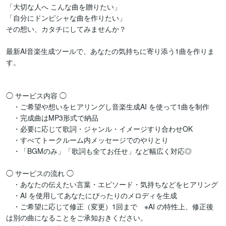
「大切な人へ こんな曲を贈りたい」

「自分にドンピシャな曲を作りたい」

その想い、カタチにしてみませんか？

最新AI音楽生成ツールで、あなたの気持ちに寄り添う1曲を作りま
す。

◯ サービス内容 ◯

　・ご希望や想いをヒアリングし音楽生成AI を使って1曲を制作

　・完成曲はMP3形式で納品

　・必要に応じて歌詞・ジャンル・イメージすり合わせOK

　・すべてトークルーム内メッセージでのやりとり

　・「BGMのみ」「歌詞も全てお任せ」など幅広く対応◎

◯ サービスの流れ ◯

　・あなたの伝えたい言葉・エピソード・気持ちなどをヒアリング

　・AI を使用してあなたにぴったりのメロディを生成

　・ご希望に応じて修正（変更）1回まで　※AI の特性上、修正後
は別の曲になることをご承知おきください。
