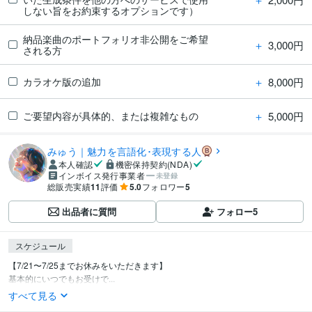
しない旨をお約束するオプションです）
納品楽曲のポートフォリオ非公開をご希望
＋
3,000円
される方
＋
8,000円
カラオケ版の追加
＋
5,000円
ご要望内容が具体的、または複雑なもの
みゅう｜魅力を言語化･表現する人
本人確認
機密保持契約(NDA)
インボイス発行事業者
未登録
総販売実績
11
評価
5.0
フォロワー
5
出品者に質問
フォロー
5
スケジュール
【7/21〜7/25までお休みをいただきます】

基本的にいつでもお受けで...
すべて見る