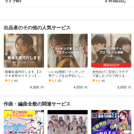
ライブMV
e Protocol』
出品者のその他の人気サービス
満枠対応中
画像生成代行します 【ス
いいね増加♡マッチング
女性向け♡安全にマチア
テキ女性やイケメン】最
率アップをお手伝いしま
プ楽しむプロフ作ります
新ハイクオリティのAIツ
す 【男性向け】心理学大
心理学に詳しい私が「良
5.0
(4)
5.0
(2)
5.0
(4)
ール使用
好き恋愛体質な女が全力
い男性」を呼び込めるよ
4,000
4,000
3,000
でプロフィール添削
うアドバイス
円
円
円
作曲・編曲全般の関連サービス