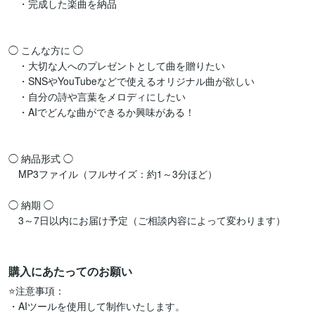
　・完成した楽曲を納品

◯ こんな方に ◯

　・大切な人へのプレゼントとして曲を贈りたい

　・SNSやYouTubeなどで使えるオリジナル曲が欲しい

　・自分の詩や言葉をメロディにしたい

　・AIでどんな曲ができるか興味がある！

◯ 納品形式 ◯

　MP3ファイル（フルサイズ：約1～3分ほど）

◯ 納期 ◯

　3～7日以内にお届け予定（ご相談内容によって変わります）

購入にあたってのお願い
⭐️注意事項：

・AIツールを使用して制作いたします。
