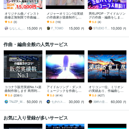
オリジナル曲／インスト
メジャーオリコン1位実績
男性JPOP・アイドルソン
曲修正無制限で作曲編曲
の作曲家が楽曲制作しま
グの作曲・編曲をします
します ミュージシャン,歌
す メジャークオリティの
メジャーデビュー歴有り
5.0
(3)
5.0
(19)
5.0
(4)
い手,Vtuber etc. 特別な1
楽曲提供します
☆プロ生歌ハモリ・コー
15,000
15,000
10,000
曲を
ラスを無料で
ななしん_Music
F_TOMO
STUDIO TOSH
円
円
円
作曲・編曲全般の人気サービス
ココナラ販売実績No.1⭐︎楽
アイドルソング・ダンス
オリコン一位、ミリオン
曲制作致します 商用利用
ミュージックを作曲しま
の実績あり、作編曲しま
OK♫ リピーター多数の楽
す 【音圧・サウンドクオ
す ピアノが特に得意で
5.0
(2361)
5.0
(414)
5.0
(427)
曲制作サービスです
リティ重視】
す。ピアノアレンジはお
50,000
30,000
60,000
任せください。
TNJZP_MUSIC
七夕のスタジオ
湖畔の音工房
円
円
円
お気に入り登録が多いサービス