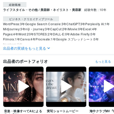
経験職種
ライフスタイル・その他 / 美容師・ネイリスト・美容家
経験年数 : 10年
ビジネス・クリエイティブツール
WordPress:3年
Google Search Console:3年
ChatGPT:3年
Perplexity AI:1年
Midjourney:3年
niji・journey:3年
CapCut:2年
iMovie:0年
Excel:4年
Pages:4年
Word:20年
STORES:2年
DALL-E:0年
Adobe Firefly:0年
Filmora:1年
Canva:4年
Procreate:1年
Google スプレッドシート:0年
Numbers:0年
出品者の実績をもっと見る
得意分野
生成AI活用・開発・制作
AI画像・音楽・動画生成・資料作成など
出品者のポートフォリオ
もっと見る
悩み相談・カウンセリング
モテるプロフィール添削・作成
音楽・映像すべてAIによる
実写ショートムービー
海中クラブMV『Ne