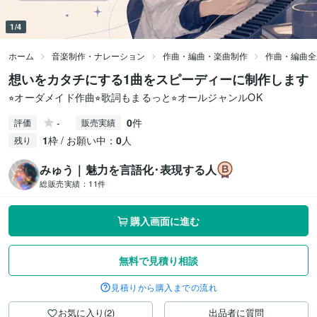
1/4
ホーム
音楽制作・ナレーション
作曲・編曲・楽曲制作
作曲・編曲全
想いをカタチにする1曲をスピーディーに制作します
⭐︎オーダメイド作曲⭐︎歌詞もまるっと⭐︎オールジャンルOK
-
0
件
評価
販売実績
1
枠 / お願い中：
0
人
残り
みゅう｜魅力を言語化･表現する人
総販売実績：
11件
購入画面に進む
無料で見積り相談
見積りから購入までの流れ
お気に入り(2)
出品者に質問