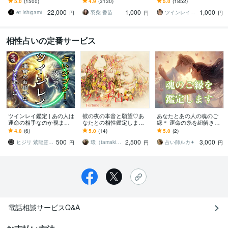
5.0
(1500)
4.9
(3130)
5.0
(1852)
約束。純粋な愛情の形を
進みたい方
ことができるのか鑑定し
22,000
1,000
1,000
心に刻んで生きる
ます
et Ishigami
羽柴 香苗
ツインレイ縁結び専門鑑定士✢神結シオン✢
円
円
円
相性占いの定番サービス
ツインレイ鑑定 | あの人は
彼の夜の本音と願望♡あ
あなたとあの人の魂のご
運命の相手なのか視ます
なたとの相性鑑定します
縁＊ 運命の糸を紐解きま
相手との縁と魂の関係を
夜の相性って一番大事な
す ★数秘×タロットの導
4.8
(6)
5.0
(14)
5.0
(2)
明確にする強力ツインレ
ことかもしれない。あな
き…お二人の前世・今世
500
2,500
3,000
イ鑑定をします
たは？
の課題が明らかに！
ヒジリ 紫龍霊視伝承者
環（tamaki）恋愛専門タロット占い師
占い師ルカ✦
円
円
円
電話相談サービスQ&A