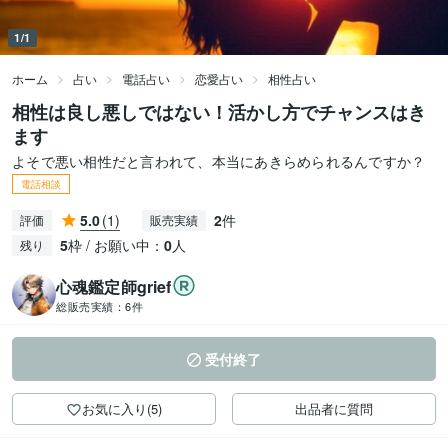
1/1
ホーム
占い
電話占い
恋愛占い
相性占い
相性は良し悪しではない！活かし方でチャンスはき
ます
よそで悪い相性だと言われて、本当にあきらめられるんですか？
電話相談
5.0
(1)
2
件
評価
販売実績
5
枠 / お願い中：
0
人
残り
心魂鑑定師grief
総販売実績：
6件
受付終了
お気に入り(5)
出品者に質問