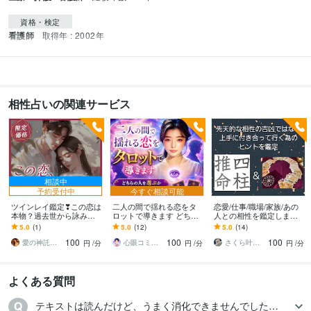
資格・検定
看護師
取得年 : 2002年
相性占いの関連サービス
相談中
予約受付中
今すぐ相談可能
ツインレイ鑑定❣この恋は
二人の間で揺れる恋をタ
恋愛/仕事/職場/家族/あの
本物？過去世から詠みま
ロットで導きます どちら
人との相性を鑑定します
す 運命の恋を逃さず、隠
の人を選ぶか悩んでいる
吉凶では判断しません◎
5.0
(1)
5.0
(12)
5.0
(14)
された【2人の魂の物語】
あなたへ
相性は変えられる！関係
100
100
100
を紐解く愛の鑑定
を整える実践鑑定
愛の神託師｜カナリア・アイ
心眼コミュニケーター⭐︎紗矢 saya
さくら叶絵｜占いで心の構造を読み解く
円
/分
円
/分
円
/分
よくある質問
テキストは読んだけど、うまく消化できませんでした…