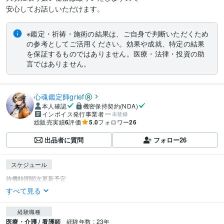
安心してお話しいただけます。
※鑑定・祈祷・施術の結果は、ご自身で判断いただくため
の参考としてご活用ください。効果や成就、特定の結果
を保証するものではありません。医療・法律・投資の助
言ではありません。
心魂鑑定師grief
本人確認
機密保持契約(NDA)
インボイス発行事業者
未登録
総販売実績
6
評価
5.0
フォロワー
26
出品者に質問
フォロー
26
スケジュール
すべて見る
経験職種
医療・介護 / 看護師
経験年数 : 23年