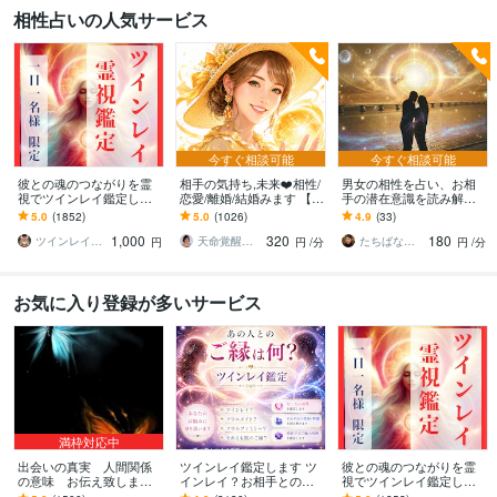
相性占いの人気サービス
今すぐ相談可能
今すぐ相談可能
彼との魂のつながりを霊
相手の気持ち,未来❤️相性/
男女の相性を占い、お相
視でツインレイ鑑定しま
恋愛/離婚/結婚みます 【恋
手の潜在意識を読み解き
す 気になる彼とつながる
愛専門14年☪️】四柱推命×
ます 鑑定暦10年！未来を
5.0
(1852)
5.0
(1026)
4.9
(33)
ことができるのか鑑定し
タロットで現実的アドバ
変える鑑定士が、暦とカ
1,000
320
180
ます
イス✨
ードで占います！
ツインレイ縁結び専門鑑定士✢神結シオン✢
天命覚醒✴️開運コンサルタント☪️まさこ
たちばなふみか（舘花史圭）
円
円
/分
円
/分
お気に入り登録が多いサービス
満枠対応中
出会いの真実 人間関係
ツインレイ鑑定します ツ
彼との魂のつながりを霊
の意味 お伝え致します
インレイ？お相手との魂
視でツインレイ鑑定しま
恋愛、結婚、家族、魂の
のつながりを知って前に
す 気になる彼とつながる