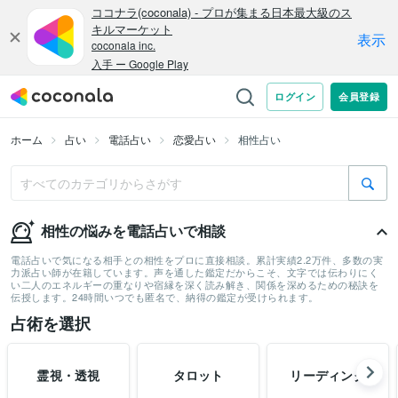
ホーム
占い
電話占い
恋愛占い
相性占い
相性の悩みを電話占いで相談
電話占いで気になる相手との相性をプロに直接相談。累計実績2.2万件、多数の実
力派占い師が在籍しています。声を通した鑑定だからこそ、文字では伝わりにく
い二人のエネルギーの重なりや宿縁を深く読み解き、関係を深めるための秘訣を
伝授します。24時間いつでも匿名で、納得の鑑定が受けられます。
占術を選択
霊視・透視
タロット
リーディング