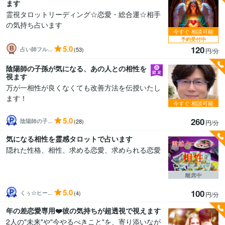
ます
霊視タロットリーディング☆恋愛・総合運☆相手
の気持ち占います
今すぐ
相談可能
予約受付中
5.0
120
占い師フル...
(53)
円/分
陰陽師の子孫が気になる、あの人との相性を
視ます
万が一相性が良くなくても改善方法を伝授いたし
ます！
今すぐ
相談可能
5.0
260
陰陽師の子...
(28)
円/分
気になる相性を霊感タロットで占います
隠れた性格、相性、求める恋愛、求められる恋愛
離席中
5.0
100
くぅ☆ヒー...
(4)
円/分
年の差恋愛専用❤️彼の気持ちが超透視で視えます
2人の"未来"や"今やるべきこと"を、寄り添いなが