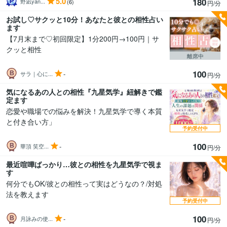
5.0
180
野凪yan...
(6)
円/分
お試し♡サクッと10分！あなたと彼との相性占い
ます
【7月末まで♡初回限定】1分200円→100円｜サ
クッと相性
離席中
100
-
サラ｜心に...
円/分
気になるあの人との相性『九星気学』紐解きで鑑
定ます
恋愛や職場での悩みを解決！九星気学で導く本質
と付き合い方」
予約受付中
100
-
華頂 笑空...
円/分
最近喧嘩ばっかり…彼との相性を九星気学で視ま
す
何分でもOK/彼との相性って実はどうなの？/対処
法を教えます
予約受付中
100
-
月詠みの使...
円/分