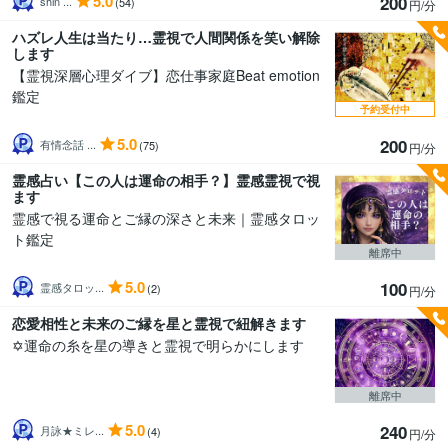
5.0
200
shin ...
(54)
円/分
ハズレ人生は当たり…霊視で人間関係を笑い解除
します
【霊視深層心理ダイブ】恋仕事家庭Beat emotion
鑑定
予約受付中
5.0
200
有情念話 ...
(75)
円/分
霊感占い【この人は運命の相手？】霊感霊視で視
ます
霊感で視る運命とご縁の深さと未来｜霊感タロッ
ト鑑定
離席中
5.0
100
霊感タロッ...
(2)
円/分
恋愛相性と未来のご縁を星と霊視で紐解きます
✡運命の糸を星の導きと霊視で明らかにします
離席中
5.0
240
月詠★ミレ...
(4)
円/分