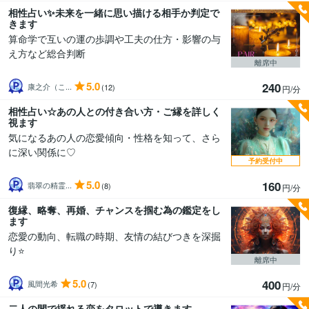
相性占い✨未来を一緒に思い描ける相手か判定で
きます
算命学で互いの運の歩調や工夫の仕方・影響の与
え方など総合判断
離席中
5.0
240
康之介（こ...
(12)
円/分
相性占い☆あの人との付き合い方・ご縁を詳しく
視ます
気になるあの人の恋愛傾向・性格を知って、さら
に深い関係に♡
予約受付中
5.0
160
翡翠の精霊...
(8)
円/分
復縁、略奪、再婚、チャンスを掴む為の鑑定をし
ます
恋愛の動向、転職の時期、友情の結びつきを深掘
り⭐️
離席中
5.0
400
風間光希
(7)
円/分
二人の間で揺れる恋をタロットで導きます