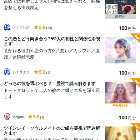
吉凶では判断しません◎相性は変えられる！関係
を整える実践鑑定
離席中
5.0
100
さくら叶絵...
(14)
円/分
この恋とどう向き合う?❤2人の相性と関係性を視
ます
惹かれる理由や恋の行方☪️片想い／カップル／復
縁／遠距離恋愛
離席中
5.0
100
シナスタジ...
(1)
円/分
どっちの彼を選ぶべき？ 霊視で読み解きます
トートタロットで二人の彼のご縁と本音を深く視
ます
予約受付中
5.0
100
Megum...
(1)
円/分
ツインレイ・ソウルメイトのご縁を霊視で読み解
きます
彼との魂のつながりと再会の意味を解き明かしま