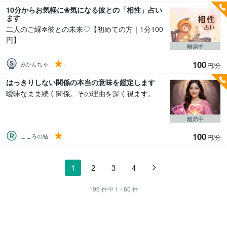
10分からお気軽に❀気になる彼との「相性」占い
ます
二人のご縁✲彼との未来♡【初めての方｜1分100
円】
離席中
100
-
みかんちゃ...
円/分
はっきりしない関係の本当の意味を鑑定します
曖昧なまま続く関係。その理由を深く視ます。
離席中
100
-
こころの結...
円/分
1
2
3
4
196
件中
1 - 60
件