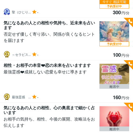
今すぐ
相談可能
予約受付中
300
-
聖（ひじり...
円/分
気になるあの人との相性や気持ち、近未来を占い
ます
否定せず優しく寄り添い、関係が良くなるヒント
を届けます
予約受付中
100
-
～セラピス...
円/分
相性・お相手の本音❤️恋の未来を占いますます
最強霊感❤️成就しない恋愛も幸せに導きます
離席中
160
-
最強霊感 ...
円/分
気になるあの人との相性、心の奥底まで細かく占
います
お相手の気持ち、相性、今後の展開、攻略法をお
伝えします
離席中