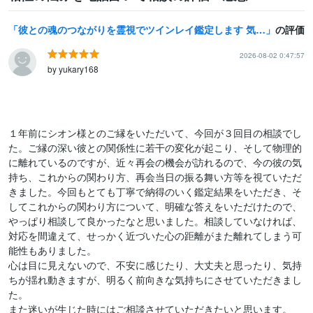
彼との魂のつながりを霊視でツインレイ鑑定します 気になる彼とつながることができるのか鑑定します
の評価
2026-08-02 0:47:57
by yukary168
１年前にシオン様とのご縁をいただいて、今回が３回目の相談でし
た。ご縁の深い彼との関係性に若干の変化が起こり、そして物理的
に離れているのですが、近々再会の機会が訪れるので、今の彼の気
持ち、これからの関わり方、再会当日の振る舞い方等を視ていただ
きました。今回もとても丁寧で納得のいく鑑定結果をいただき、そ
してこれからの関わり方について、明確な答えをいただけたので、
やっぱり相談して良かったなと思いました。相談していなければ、
対応を間違えて、せっかく近づいた心の距離がまた離れてしまう可
能性もありました。

心は目に見えないので、不安に感じたり、大丈夫と思ったり、気持
ちが揺れ動きますが、明るく前向きな気持ちにさせていただきまし
た。

また迷いが生じた時にはご相談させていただきたいと思います。
