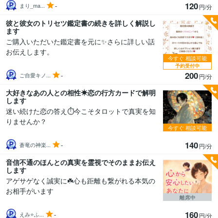
120
-
まり_ma...
円/分
彼と彼女のトリセツ鑑定書の続きを詳しく解説し
ます
ご購入いただいた鑑定書を元に✨さらに詳しい話
お伝えします。
今すぐ
相談可能
予約受付中
200
-
ご自愛キノ...
円/分
大好きなあの人との相性☀恋の行方カードで解明
します
迷い続けた恋の答え⏱今こそタロットで真実を知
りませんか？
今すぐ
相談可能
140
-
蒼竜の神楽...
円/分
音信不通のほんとの真実を霊視でそのままお伝え
します
アゲサゲなく誠実に☘️心も距離も繋がれる本気の
お相手がいます
離席中
160
-
えみ⭐️ふ...
円/分