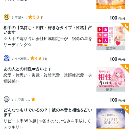
今すぐ
相談可能
5.0
100
シマ望✴ ...
(1)
円/分
相手の【気持ち・相性・好きなタイプ・性格】占
います
☆大手の電話占い会社所属鑑定士が、宿命の星を
リーディング☆
離席中
4.9
100
レイ⭐波動...
(74)
円/分
あの人との相性❤️占います
恋愛・片思い・復縁・複雑恋愛・遠距離恋愛・夫
婦関係✨
離席中
100
-
もも♡癒し...
円/分
どんなつもりでいるの？｜彼の本音と相性を占い
ます
リピート率85％超│✨答えのない悩みを手放して
スッキリ✨