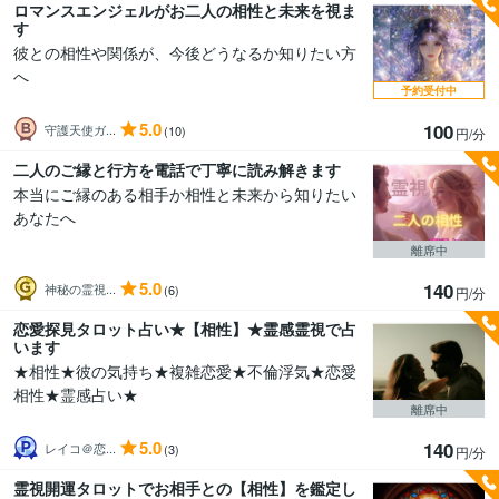
ロマンスエンジェルがお二人の相性と未来を視ま
す
彼との相性や関係が、今後どうなるか知りたい方
へ
予約受付中
5.0
100
守護天使ガ...
(10)
円/分
二人のご縁と行方を電話で丁寧に読み解きます
本当にご縁のある相手か相性と未来から知りたい
あなたへ
離席中
5.0
140
神秘の霊視...
(6)
円/分
恋愛探見タロット占い★【相性】★霊感霊視で占
います
★相性★彼の気持ち★複雑恋愛★不倫浮気★恋愛
相性★霊感占い★
離席中
5.0
140
レイコ＠恋...
(3)
円/分
霊視開運タロットでお相手との【相性】を鑑定し