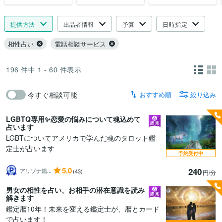
提供方法
出品者情報
予算
日時指定
相性占い
電話相談サービス
196
件中
1 - 60
件表示
おすすめ順
絞り込み
今すぐ相談可能
LGBTQ専用✨恋愛の悩みについて魂込めて
占います
LGBTについてアメリカで学んだ魂のタロット鑑
定士が占います
予約受付中
5.0
240
アリゾナ鑑...
(43)
円/分
男女の相性を占い、お相手の潜在意識を読み
解きます
鑑定暦10年！未来を変える鑑定士が、暦とカード
で占います！