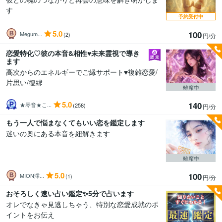
す
予約受付中
5.0
100
Megum...
(2)
円/分
恋愛特化♡彼の本音&相性♥️未来霊視で導き
ます
高次からのエネルギーでご縁サポート♥️複雑恋愛/
片思い/復縁
離席中
5.0
140
★琴音★こ...
(258)
円/分
もう一人で悩まなくてもいい恋を鑑定します
迷いの奥にある本音を紐解きます
離席中
5.0
100
MION澪...
(1)
円/分
おそろしく速い占い鑑定✨5分で占います
オレでなきゃ見逃しちゃう、特別な恋愛成就のポ
イントをお伝え