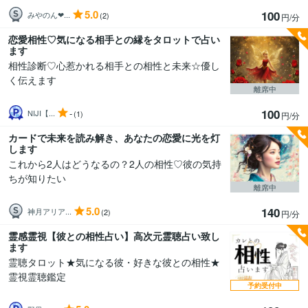
5.0
100
みやのん❤...
(2)
円/分
恋愛相性♡気になる相手との縁をタロットで占い
ます
相性診断♡心惹かれる相手との相性と未来☆優し
く伝えます
離席中
100
-
NIJI【...
(1)
円/分
カードで未来を読み解き、あなたの恋愛に光を灯
します
これから2人はどうなるの？2人の相性♡彼の気持
ちが知りたい
離席中
5.0
140
神月アリア...
(2)
円/分
霊感霊視【彼との相性占い】高次元霊聴占い致し
ます
霊聴タロット★気になる彼・好きな彼との相性★
霊視霊聴鑑定
予約受付中