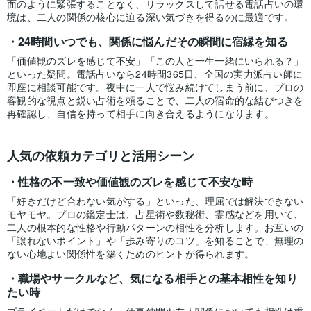
面のように緊張することなく、リラックスして話せる電話占いの環
境は、二人の関係の核心に迫る深い気づきを得るのに最適です。
24時間いつでも、関係に悩んだその瞬間に宿縁を知る
「価値観のズレを感じて不安」「この人と一生一緒にいられる？」
といった疑問。電話占いなら24時間365日、全国の実力派占い師に
即座に相談可能です。夜中に一人で悩み続けてしまう前に、プロの
客観的な視点と鋭い占術を頼ることで、二人の宿命的な結びつきを
再確認し、自信を持って相手に向き合えるようになります。
人気の依頼カテゴリと活用シーン
性格の不一致や価値観のズレを感じて不安な時
「好きだけど合わない気がする」といった、理屈では解決できない
モヤモヤ。プロの鑑定士は、占星術や数秘術、霊感などを用いて、
二人の根本的な性格や行動パターンの相性を分析します。お互いの
「譲れないポイント」や「歩み寄りのコツ」を知ることで、無理の
ない心地よい関係性を築くためのヒントが得られます。
職場やサークルなど、気になる相手との基本相性を知り
たい時