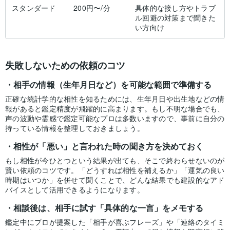
スタンダード
200円〜/分
具体的な接し方やトラブ
ル回避の対策まで聞きた
い方向け
失敗しないための依頼のコツ
相手の情報（生年月日など）を可能な範囲で準備する
正確な統計学的な相性を知るためには、生年月日や出生地などの情
報があると鑑定精度が飛躍的に高まります。もし不明な場合でも、
声の波動や霊感で鑑定可能なプロは多数いますので、事前に自分の
持っている情報を整理しておきましょう。
相性が「悪い」と言われた時の聞き方を決めておく
もし相性が今ひとつという結果が出ても、そこで終わらせないのが
賢い依頼のコツです。「どうすれば相性を補えるか」「運気の良い
時期はいつか」を併せて聞くことで、どんな結果でも建設的なアド
バイスとして活用できるようになります。
相談後は、相手に試す「具体的な一言」をメモする
鑑定中にプロが提案した「相手が喜ぶフレーズ」や「連絡のタイミ