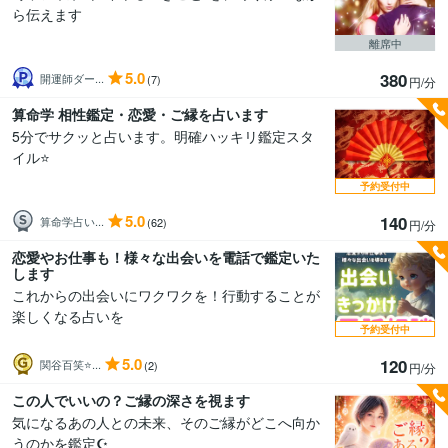
ら伝えます
離席中
5.0
380
開運師ダー...
(7)
円/分
算命学 相性鑑定・恋愛・ご縁を占います
5分でサクッと占います。明確ハッキリ鑑定スタ
イル⭐️
予約受付中
5.0
140
算命学占い...
(62)
円/分
恋愛やお仕事も！様々な出会いを電話で鑑定いた
します
これからの出会いにワクワクを！行動することが
楽しくなる占いを
予約受付中
5.0
120
関谷百笑⭐...
(2)
円/分
この人でいいの？ご縁の深さを視ます
気になるあの人との未来、そのご縁がどこへ向か
うのかを鑑定☪️