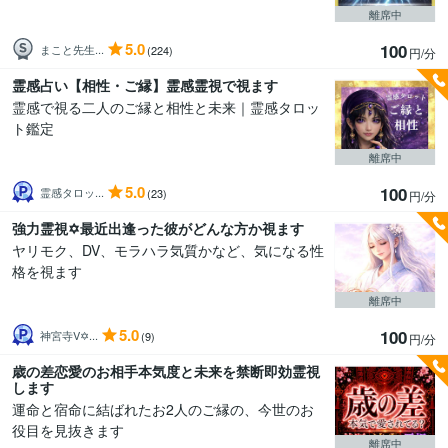
離席中
5.0
100
まこと先生...
(224)
円/分
霊感占い【相性・ご縁】霊感霊視で視ます
霊感で視る二人のご縁と相性と未来｜霊感タロッ
ト鑑定
離席中
5.0
100
霊感タロッ...
(23)
円/分
強力霊視✡️最近出逢った彼がどんな方か視ます
ヤリモク、DV、モラハラ気質かなど、気になる性
格を視ます
離席中
5.0
100
神宮寺V✡...
(9)
円/分
歳の差恋愛のお相手本気度と未来を禁断即効霊視
します
運命と宿命に結ばれたお2人のご縁の、今世のお
役目を見抜きます
離席中