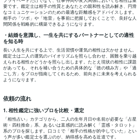
プライベートだけでなく、仕事仲間や友人関係においても相性は重
要です。鑑定士は相手の性質とあなたとの親和性を読み解き、円滑
なコミュニケーションのための最適な距離感をアドバイスします。
相手の「ツボ」や「地雷」を事前に把握しておくことで、良好な人
間関係を戦略的に構築できるようになります。
結婚を意識し、一生を共にするパートナーとしての適性
を知る時
長い人生を共にする上で、生活習慣や運気の相性は欠かせません。
鑑定士は二人の運気のバイオリズムを照らし合わせ、困難を乗り越
えられる相性かどうかを照らし出します。たとえ現状の相性に課題
があっても、それを補い合うための具体的な「徳の積み方」や「過
ごし方」をプロが指南してくれるため、前向きに未来を考えられる
ようになります。
依頼の流れ
相性鑑定に強いプロを比較・選定
「相性占い」カテゴリから、二人の生年月日や名前が必要な「占星
術・四柱推命」系、あるいは直感的に読み解く「霊感・タロット」
系のプロを探します。口コミで「相手の性格が的中していた」とい
う声が多い鑑定士を選ぶのが、納得感を高める近道です。