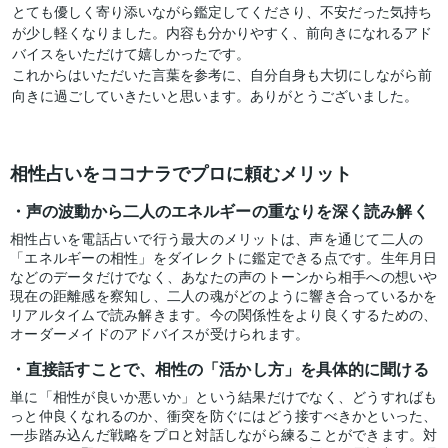
とても優しく寄り添いながら鑑定してくださり、不安だった気持ち
が少し軽くなりました。内容も分かりやすく、前向きになれるアド
バイスをいただけて嬉しかったです。

これからはいただいた言葉を参考に、自分自身も大切にしながら前
向きに過ごしていきたいと思います。ありがとうございました。
相性占いをココナラでプロに頼むメリット
声の波動から二人のエネルギーの重なりを深く読み解く
相性占いを電話占いで行う最大のメリットは、声を通じて二人の
「エネルギーの相性」をダイレクトに鑑定できる点です。生年月日
などのデータだけでなく、あなたの声のトーンから相手への想いや
現在の距離感を察知し、二人の魂がどのように響き合っているかを
リアルタイムで読み解きます。今の関係性をより良くするための、
オーダーメイドのアドバイスが受けられます。
直接話すことで、相性の「活かし方」を具体的に聞ける
単に「相性が良いか悪いか」という結果だけでなく、どうすればも
っと仲良くなれるのか、衝突を防ぐにはどう接すべきかといった、
一歩踏み込んだ戦略をプロと対話しながら練ることができます。対