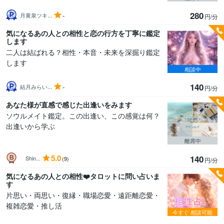
280
-
月黄泉ツキ...
円/分
気になるあの人との相性と恋の行方を丁寧に鑑定
します
二人は結ばれる？相性・本音・未来を深掘り鑑定
します
相談中
140
-
結月みらい...
円/分
あなた様が直感で感じた出逢いをみます
ソウルメイト鑑定。この出逢い、この感覚は何？
出逢いから学ぶ
離席中
5.0
140
Shin...
(9)
円/分
気になるあの人との相性❤️タロットに問い占いま
す
片思い・両思い・復縁・職場恋愛・遠距離恋愛・
複雑恋愛・推し活
今すぐ
相談可能