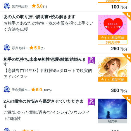
予約受付中
5.0
100
愛の神託師...
(1)
円/分
あの人の取り扱い説明書♥️読み解きます
お相手とあなたの特性・魂の本質を視て上手くい
く方法を伝授
今すぐ
相談可能
予約受付中
5.0
260
彩月 紗綺...
(1)
円/分
相手の気持ち,未来❤️相性/恋愛/離婚/結婚みま
す
【恋愛専門14年☪️】四柱推命×タロットで現実的
アドバイス✨
今すぐ
相談可能
5.0
300
天命覚醒✴...
(1025)
円/分
2人の相性のお悩みを鑑定させていただきま
す
ご縁/出会った意味/過去/ツインレイ/ソウルメイ
ト/関係性
離席中