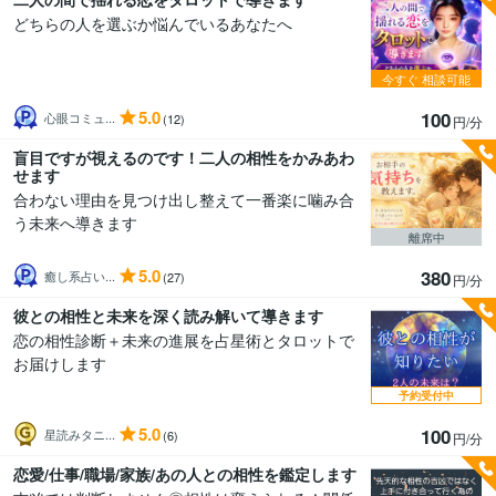
どちらの人を選ぶか悩んでいるあなたへ
今すぐ
相談可能
5.0
100
心眼コミュ...
(12)
円/分
盲目ですが視えるのです！二人の相性をかみあわ
せます
合わない理由を見つけ出し整えて一番楽に噛み合
う未来へ導きます
離席中
5.0
380
癒し系占い...
(27)
円/分
彼との相性と未来を深く読み解いて導きます
恋の相性診断＋未来の進展を占星術とタロットで
お届けします
予約受付中
5.0
100
星読みタニ...
(6)
円/分
恋愛/仕事/職場/家族/あの人との相性を鑑定します