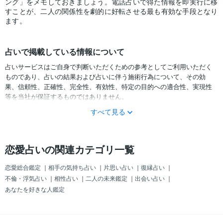
ング」をメモしておきましょう。電話占いで得た情報を即実行に移
すことが、二人の関係性を劇的に好転させる最も有効な手段となり
ます。
占いで掲載している情報について
占いサービスはご自身で判断いただくための参考としてご利用いただく
ものであり、占いの結果および占いに伴う施術行為について、その効
果、信頼性、正確性、完全性、有効性、特定の目的への適合性、実現性
等を当社が保証するものではありません。
すべて見る
サービスの結果をどのように利用するかは、お客様ご自身の自己責任に
おいて判断をお願いいたします。
占いの結果およびその内容を踏まえておこなったお客様の行動により生
恋愛占いの関連カテゴリ一覧
ずる一切の損害について、当社および情報の提供者は一切責任を負いか
ねます。
恋愛総合鑑定
｜
相手の気持ち占い
｜
片思い占い
｜
復縁占い
｜
不倫・浮気占い
｜
相性占い
｜
二人の未来鑑定
｜
出会い占い
｜
あなたを好きな人鑑定