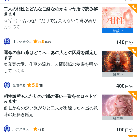
二人の相性とどんなご縁なのかをマヤ暦で読み解
きます
☆“合う・合わない”だけでは見えないご縁があり
ます♡♡
相談中
5.0
140
【マヤ暦☆...
(62)
円/分
運命の赤い糸はどこへ…あの人との因縁を鑑定し
ます
♔真実の愛、仕事の流れ、人間関係の秘密を明か
していく♔
離席中
5.0
400
風間光希
(5)
円/分
相性診断✦ふたりのご縁の深い一致をタロットで
みます
前世からの深い繋がりと二人が出逢った本当の意
味の紐解き鑑定
離席中
100
-
ルナクリス...
(1)
円/分