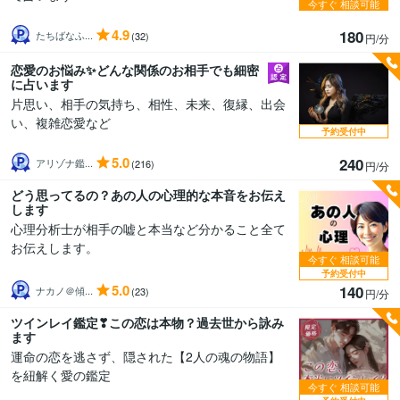
今すぐ
相談可能
4.9
180
たちばなふ...
(32)
円/分
恋愛のお悩み✨どんな関係のお相手でも細密
に占います
片思い、相手の気持ち、相性、未来、復縁、出会
い、複雑恋愛など
予約受付中
5.0
240
アリゾナ鑑...
(216)
円/分
どう思ってるの？あの人の心理的な本音をお伝え
します
心理分析士が相手の嘘と本当など分かること全て
お伝えします。
今すぐ
相談可能
予約受付中
5.0
140
ナカノ＠傾...
(23)
円/分
ツインレイ鑑定❣この恋は本物？過去世から詠み
ます
運命の恋を逃さず、隠された【2人の魂の物語】
を紐解く愛の鑑定
今すぐ
相談可能