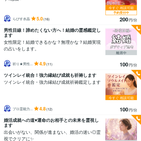
今すぐ
相談可能
予約受付中
5.0
200
らぴす水晶
(16)
円/分
男性目線！諦めたくない方へ！結婚の霊感鑑定し
ます
女性限定！結婚できるかな？無理かな？結婚実現
の占いをします。
離席中
4.9
100
祈り★男性...
(11)
円/分
ツインレイ統合！強力縁結び成就も祈祷します
ツインレイ統合・強力縁結び成就祈祷鑑定します
今すぐ
相談可能
4.8
100
プロ霊能力...
(12)
円/分
婚活成就への道♥️運命のお相手との未来を霊視し
ます
出会いがない、関係が進まない、婚活の迷い◎霊
視でクリアに✨