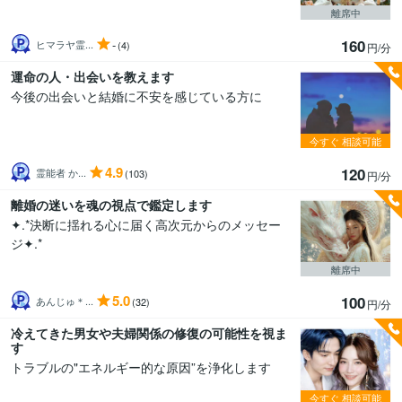
離席中
160
-
ヒマラヤ霊...
(4)
円/分
運命の人・出会いを教えます
今後の出会いと結婚に不安を感じている方に
今すぐ
相談可能
4.9
120
霊能者 か...
(103)
円/分
離婚の迷いを魂の視点で鑑定します
✦.*決断に揺れる心に届く高次元からのメッセー
ジ✦.*
離席中
5.0
100
あんじゅ＊...
(32)
円/分
冷えてきた男女や夫婦関係の修復の可能性を視ま
す
トラブルの"エネルギー的な原因”を浄化します
今すぐ
相談可能