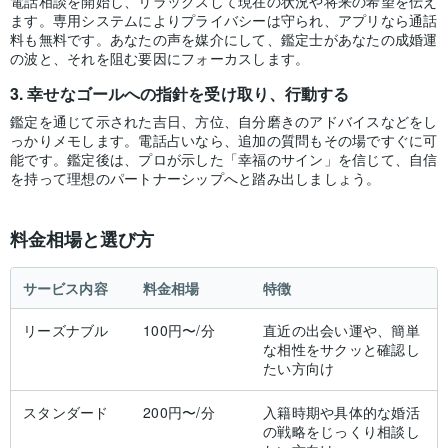
電話相談を開始し、リラックスして現在の状況や将来の希望を伝え
ます。専用システムによりプライバシーは守られ、アプリなら通話
料も無料です。あなたの声を媒介にして、鑑定士があなたの成婚運
の波と、それを阻む要因にフォーカスします。
幸せなゴールへの指針を受け取り、行動する
鑑定を通じて示された吉日、方位、自分磨きのアドバイスなどをし
っかりメモします。電話占いなら、追加の質問もその場ですぐに可
能です。鑑定後は、プロが示した「幸福のサイン」を信じて、自信
を持って理想のパートナーシップへと踏み出しましょう。
料金相場と選び方
サービス内容
料金相場
特徴
リーズナブル
100円〜/分
直近の出会い運や、簡単
な相性をサクッと確認し
たい方向け
スタンダード
200円〜/分
入籍時期や具体的な婚活
の戦略をじっくり相談し