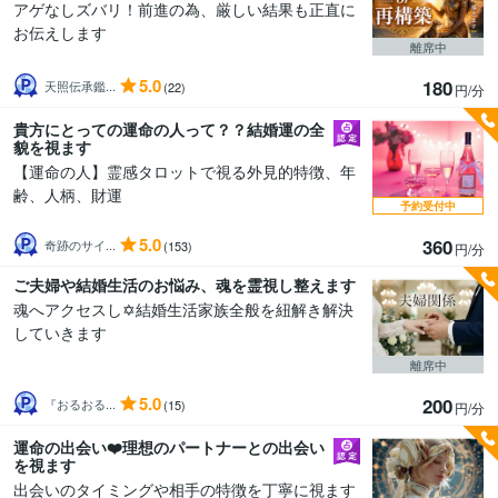
アゲなしズバリ！前進の為、厳しい結果も正直に
お伝えします
離席中
5.0
180
天照伝承鑑...
(22)
円/分
貴方にとっての運命の人って？？結婚運の全
貌を視ます
【運命の人】霊感タロットで視る外見的特徴、年
齢、人柄、財運
予約受付中
5.0
360
奇跡のサイ...
(153)
円/分
ご夫婦や結婚生活のお悩み、魂を霊視し整えます
魂へアクセスし✡️結婚生活家族全般を紐解き解決
していきます
離席中
5.0
200
『おるおる...
(15)
円/分
運命の出会い❤️理想のパートナーとの出会い
を視ます
出会いのタイミングや相手の特徴を丁寧に視ます