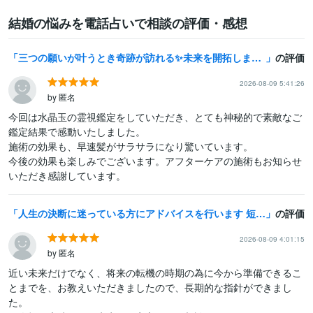
結婚の悩みを電話占いで相談の評価・感想
三つの願いが叶うとき奇跡が訪れる✨未来を開拓します 3つの願いの魔術✨叶えたい願いをピカピカにして心願成就へ…✨
の評価
2026-08-09 5:41:26
by 匿名
今回は水晶玉の霊視鑑定をしていただき、とても神秘的で素敵なご
鑑定結果で感動いたしました。

施術の効果も、早速髪がサラサラになり驚いています。

今後の効果も楽しみでございます。アフターケアの施術もお知らせ
いただき感謝しています。
人生の決断に迷っている方にアドバイスを行います 短時間でハッキリした結果が出やすい占術です。
の評価
2026-08-09 4:01:15
by 匿名
近い未来だけでなく、将来の転機の時期の為に今から準備できるこ
とまでを、お教えいただきましたので、長期的な指針ができまし
た。
