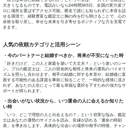
大きくなるものです。電話占いなら24時間365日、全国の実力派プ
ロに場所を選ばずアクセス可能。匿名で誰にも知られずに本音を話
せる環境で、経験豊富な鑑定士に胸の内を打ち明けることで、心の
余裕を取り戻し、幸せな未来を引き寄せるポジティブな力を充電で
きます。
人気の依頼カテゴリと活用シーン
今のパートナーと結婚すべきか、将来が不安になった時
「好きだけど、この人と家庭を築いて大丈夫？」という迷いのシー
ン。プロの鑑定士は、二人の宿命的な相性と将来の運気のバイオリ
ズムを照らし合わせます。相手の結婚に対する本音や、結婚後に直
面する可能性のある課題を事前に知ることで、一時的な感情に流さ
れず、あなたの人生にとって最も幸福な選択を下すための強力なサ
ポートが得られます。
出会いがない状況から、いつ運命の人に会えるか知りた
い時
「いつ、どこで理想の人と出会えるの？」という切実な悩み。鑑定
士はあなたの運勢のサイクルを読み、良縁が訪れる「運命の時刻
表」を導き出します。具体的な出会いの場所や相手の特徴、チャン