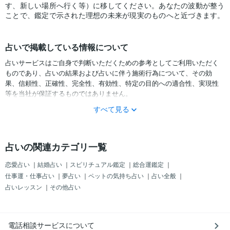
す、新しい場所へ行く等）に移してください。あなたの波動が整う
ことで、鑑定で示された理想の未来が現実のものへと近づきます。
占いで掲載している情報について
占いサービスはご自身で判断いただくための参考としてご利用いただく
ものであり、占いの結果および占いに伴う施術行為について、その効
果、信頼性、正確性、完全性、有効性、特定の目的への適合性、実現性
等を当社が保証するものではありません。
すべて見る
サービスの結果をどのように利用するかは、お客様ご自身の自己責任に
おいて判断をお願いいたします。
占いの結果およびその内容を踏まえておこなったお客様の行動により生
占いの関連カテゴリ一覧
ずる一切の損害について、当社および情報の提供者は一切責任を負いか
ねます。
恋愛占い
｜
結婚占い
｜
スピリチュアル鑑定
｜
総合運鑑定
｜
仕事運・仕事占い
｜
夢占い
｜
ペットの気持ち占い
｜
占い全般
｜
占いレッスン
｜
その他占い
電話相談サービスについて