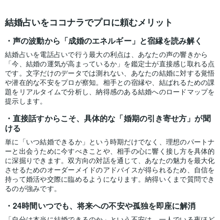
結婚占いをココナラでプロに頼むメリット
声の波動から「成婚のエネルギー」と宿縁を読み解く
結婚占いを電話占いで行う最大の利点は、あなたの声の響きから
「今、結婚の運気が高まっているか」を鑑定士が直接感じ取れる点
です。文字だけのデータでは測れない、あなたの結婚に対する覚悟
や潜在的な不安をプロが察知。相手との宿縁や、結ばれるための課
題をリアルタイムで分析し、納得感のある結婚へのロードマップを
提示します。
直接話すからこそ、具体的な「婚期の引き寄せ方」が聞
ける
単に「いつ結婚できるか」という時期だけでなく、理想のパートナ
ーと出会うために今すべきことや、相手の心に響く接し方を具体的
に深掘りできます。双方向の対話を通じて、あなたの魅力を最大化
させるためのオーダーメイドのアドバイスが得られるため、自信を
持って婚活や交際に臨めるようになります。納得いくまで質問でき
るのが強みです。
24時間いつでも、将来への不安や孤独を即座に解消
「自分は本当に結婚できるのか」という不安は、一人でいる夜ほど