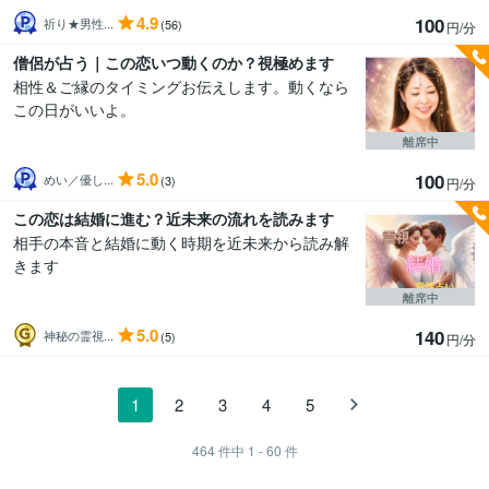
4.9
100
祈り★男性...
(56)
円/分
僧侶が占う｜この恋いつ動くのか？視極めます
相性＆ご縁のタイミングお伝えします。動くなら
この日がいいよ。
離席中
5.0
100
めい／優し...
(3)
円/分
この恋は結婚に進む？近未来の流れを読みます
相手の本音と結婚に動く時期を近未来から読み解
きます
離席中
5.0
140
神秘の霊視...
(5)
円/分
1
2
3
4
5
464
件中
1 - 60
件