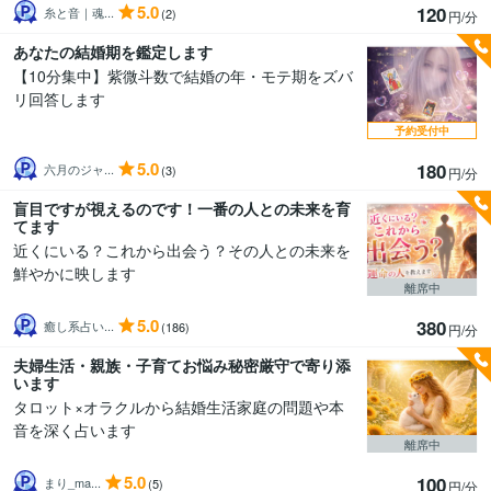
5.0
120
糸と音｜魂...
(2)
円/分
あなたの結婚期を鑑定します
【10分集中】紫微斗数で結婚の年・モテ期をズバ
リ回答します
予約受付中
5.0
180
六月のジャ...
(3)
円/分
盲目ですが視えるのです！一番の人との未来を育
てます
近くにいる？これから出会う？その人との未来を
鮮やかに映します
離席中
5.0
380
癒し系占い...
(186)
円/分
夫婦生活・親族・子育てお悩み秘密厳守で寄り添
います
タロット×オラクルから結婚生活家庭の問題や本
音を深く占います
離席中
5.0
100
まり_ma...
(5)
円/分