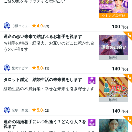
ご縁の波をキャッチする恋の占い
今すぐ
相談可能
4.9
100
心眼コミュ...
(39)
円/分
運命の恋♡未来で結ばれるお相手を視ます
お相手の特徴・経済力、お互いのどこに惹かれ合
うのか視ます
離席中
5.0
140
星のナビゲ...
(15)
円/分
タロット鑑定 結婚生活の未来視をします
結婚生活の不満解消・幸せな未来を引き寄せます
離席中
5.0
140
恋歌 白魔...
(52)
円/分
運命の結婚相手にいつ出逢う？どんな人？を
視ます