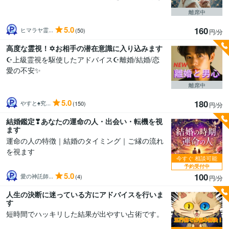
離席中
5.0
160
ヒマラヤ霊...
(50)
円/分
高度な霊視！✡️お相手の潜在意識に入り込みます
☪️上級霊視を駆使したアドバイス☪️離婚/結婚/恋
愛の不安✨
離席中
5.0
180
やすと♠究...
(150)
円/分
結婚鑑定❣あなたの運命の人・出会い・転機を視
ます
運命の人の特徴｜結婚のタイミング｜ご縁の流れ
を視ます
今すぐ
相談可能
予約受付中
5.0
100
愛の神託師...
(4)
円/分
人生の決断に迷っている方にアドバイスを行いま
す
短時間でハッキリした結果が出やすい占術です。