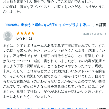
お人柄も素晴らしい先生で、安心してご相談ができました。

この度は、貴重なアドバイスと、お時間をいただき、ありがとうご
ざいました。
2026年に出会う？運命のお相手のイメージ視ます 私は1人…周りが結婚して焦る。婚活マッチングアプリ再婚離婚
の評価
2026-08-09 2:33:14
by Y H1122
まずは、とてもボリュームのある文章で丁寧に書かれていて、すご
く気持ちを汲んでいただいたコメントがたくさんあり、感謝してい
ます。私は男性ですが、お相手の特徴やどんなことに意識していれ
ば良いか一つ一つ、端的に書かれていましたが、その内容が把握で
きるよう丁寧に説明があり、とてもわかりやすかったです。現状、
未来、そして、これからどのように動けばいいかアドバイスも的確
で、今からでも意識して行動できるよう書かれていました。自分で
もどんな女性が合うのかわからないことが多かったのですが、整理
されていて、確かにそんな女性を無意識に見ていることに気がつき
ました。意識して行動し、変化があればまた訪れたいと思います。
本当にありがとうございました。