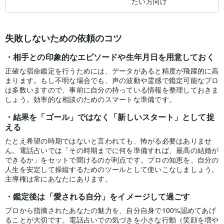
たい方向け
失敗しないための依頼のコツ
相手との印象的なエピソードや生年月日を用意しておく
正確な宿命鑑定を行うためには、データがあると精度が飛躍的に高
まります。もし不明な場合でも、声の波動や霊感で鑑定可能なプロ
は多数いますので、事前に自分の持っている情報を整理しておきま
しょう。効率的な相談のためのスマートな準備です。
結果を「ゴール」ではなく「新しいスタート」として捉
える
たとえ希望の時期ではないと言われても、怖がる必要はありませ
ん。電話占いでは「その時期までに何を準備すれば、最高の結婚が
できるか」をセットで聞けるのが利点です。プロの知恵を、自分の
人生を安定して操縦するためのツールとして使いこなしましょう。
主導権は常にあなたにあります。
鑑定後は「愛される自分」をイメージして過ごす
プロから指摘されたあなたの魅力を、自分自身で100%認めてあげ
ることが大切です。電話占いでの気づきを小さな行動（笑顔を増や