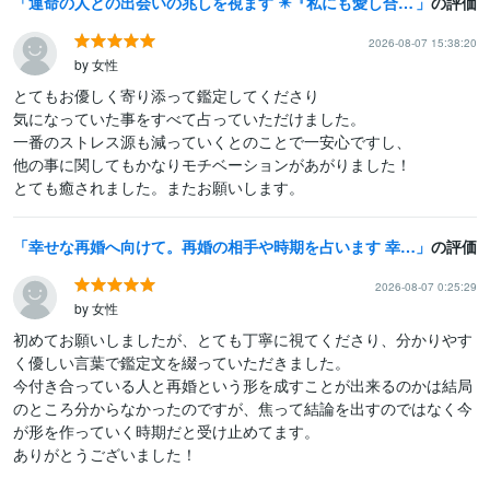
運命の人との出会いの兆しを視ます ✴️『私にも愛し合える人はいるの？』求める心を導きます✴️
の評価
2026-08-07 15:38:20
by 女性
とてもお優しく寄り添って鑑定してくださり

気になっていた事をすべて占っていただけました。

一番のストレス源も減っていくとのことで一安心ですし、

他の事に関してもかなりモチベーションがあがりました！

とても癒されました。またお願いします。
幸せな再婚へ向けて。再婚の相手や時期を占います 幸せな結婚を望むあなたへ。新しい相手か、今の彼とのタイミング
の評価
2026-08-07 0:25:29
by 女性
初めてお願いしましたが、とても丁寧に視てくださり、分かりやす
く優しい言葉で鑑定文を綴っていただきました。

今付き合っている人と再婚という形を成すことが出来るのかは結局
のところ分からなかったのですが、焦って結論を出すのではなく今
が形を作っていく時期だと受け止めてます。

ありがとうございました！