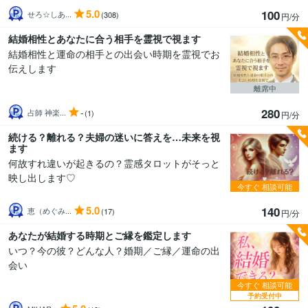
5.0
100
せろ☆しあ...
(308)
円/分
結婚相性とあなたに合う相手を霊視で視ます
結婚相性と運命の相手との出会い時期を霊視でお
伝えします
離席中
280
-
占師 神楽...
(1)
円/分
続ける？離れる？夫婦の迷いに答えを…未来を視
ます
何故すれ違いが起きるの？霊感タロットがそっと
映し出します♡
今すぐ
相談可能
5.0
140
恵（めぐみ...
(17)
円/分
あなたが結婚する時期とご縁を鑑定します
いつ？今の彼？どんな人？婚期／ご縁／運命の出
会い
今すぐ
相談可能
予約受付中