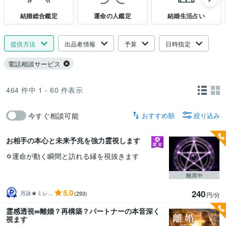
結婚総合鑑定
運命の人鑑定
結婚生活占い
提供方法
出品者情報
予算
日時指定
電話相談サービス
464
件中
1 - 60
件表示
おすすめ順
絞り込み
今すぐ相談可能
お相手の本心と未来予兆を強力霊視します
✡️運命が動く瞬間と訪れる縁を視抜きます
離席中
5.0
240
月詠★ミレ...
(293)
円/分
霊感透視∞離婚？再構築？パートナーの本音深く
視ます