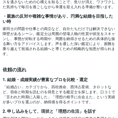
スを逃さないための心構えを知ることで、焦りが消え、ワクワクし
た気持ちで毎日を過ごしながら幸運を迎え入れる準備が整います。
親族の反対や複雑な事情があり、円満な結婚を目指した
い時
家同士の問題や仕事との両立など、自分たちだけでは解決できない
障壁があるシーン。鑑定士は周囲の登場人物の性質や状況をスキャ
ンし、事態が好転する時期や、周囲を納得させるための具体的な振
る舞い方をアドバイスします。声を通した深い鑑定により、困難を
乗り越えて祝福される結婚へと導くための戦略的な知恵が得られま
す。
依頼の流れ
結婚・成婚実績が豊富なプロを比較・選定
「結婚占い」カテゴリから、四柱推命、西洋占星術、タロットな
ど、宿命と時期を読むのを得意とする鑑定士を探します。口コミで
「言われた時期に入籍した」「理想の相手に出会えた」という実績
が多いプロを選ぶのが、納得感を得るポイントです。
申し込みをして、現状と「理想の生活」を話す