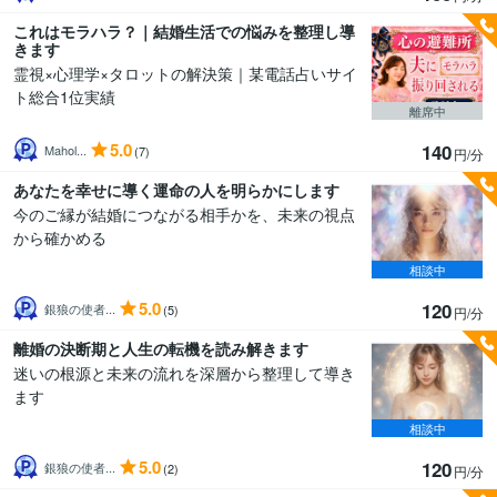
これはモラハラ？｜結婚生活での悩みを整理し導
きます
霊視×心理学×タロットの解決策｜某電話占いサイ
ト総合1位実績
離席中
5.0
140
Mahol...
(7)
円/分
あなたを幸せに導く運命の人を明らかにします
今のご縁が結婚につながる相手かを、未来の視点
から確かめる
相談中
5.0
120
銀狼の使者...
(5)
円/分
離婚の決断期と人生の転機を読み解きます
迷いの根源と未来の流れを深層から整理して導き
ます
相談中
5.0
120
銀狼の使者...
(2)
円/分