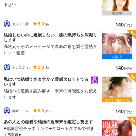
下さい
離席中
5.0
140
カレン♡愛...
(9)
円/分
結婚したいのに進展しない…彼の気持ちを深堀り
します
高次元からのメッセージで運命の糸を繋ぐ霊感タ
ロット鑑定
相談中
5.0
140
セレスティ...
(8)
円/分
私はいつ結婚できますか？霊感タロットで占
います
結婚への道筋を読み解き 未来の可能性をお伝え
します
今すぐ
相談可能
5.0
140
蘭崚 らん...
(26)
円/分
あの人との恋愛や結婚の近未来を鑑定し視ます
♥️傾聴霊視チャネリング➕タロットダブルで視ま
す‼️恋愛♥️