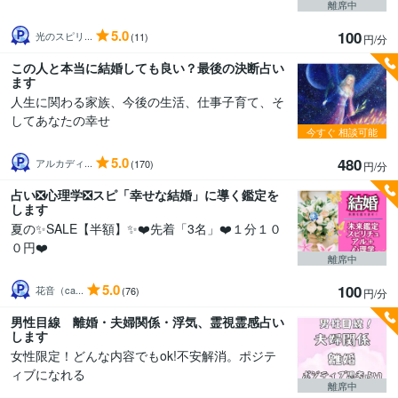
離席中
5.0
100
光のスピリ...
(11)
円/分
この人と本当に結婚しても良い？最後の決断占い
ます
人生に関わる家族、今後の生活、仕事子育て、そ
してあなたの幸せ
今すぐ
相談可能
5.0
480
アルカディ...
(170)
円/分
占い❎心理学❎スピ「幸せな結婚」に導く鑑定を
します
夏の✨SALE【半額】✨❤️先着「3名」❤️１分１０
０円❤️
離席中
5.0
100
花音（ca...
(76)
円/分
男性目線 離婚・夫婦関係・浮気、霊視霊感占い
します
女性限定！どんな内容でもok!不安解消。ポジテ
ィブになれる
離席中