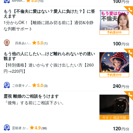
5.0
100
MIHAR...
(10)
円/分
もう【不倫夫に愛はない？愛人に負けた？】に答
えます
1分からOK！【離婚に踏み切る前に】適切&冷静
な判断サポート
予約受付中
5.0
100
四条あい...
(1)
円/分
もう他の人にしたい…けど離れられないその迷い
観ます
【特別価格】迷いからすぐ抜け出したい方【260
円→220円】
予約受付中
5.0
240
ご自愛キノ...
(3)
円/分
霊視 離婚のご相談をうけます
『後悔』する前にご相談下さい。
今すぐ
相談可能
4.9
120
霊能者 か...
(98)
円/分