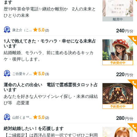
ます
歴19年算命学電話✨継続か離別か 2人の未来と
ひとりの未来
離席中
5.0
240
康之介（こ...
(2)
円/分
1人で抱えてきた・モラハラ・幸せになる未来占
います
結婚離婚、モラハラ、前に進める決めるキッカ
ケ・後押しします。
予約受付中
5.0
220
ご自愛キノ...
(3)
円/分
運命の人との出会い 電話で霊感霊視タロット占
います
あなたを好きな人やツインレイ探し・未来の縁結
び等 恋愛運
予約受付中
5.0
280
山部くま™...
(2)
円/分
絶対結婚したい！を応援します
【ご縁鑑定】は西洋占星術一択です♡ぜひご利用