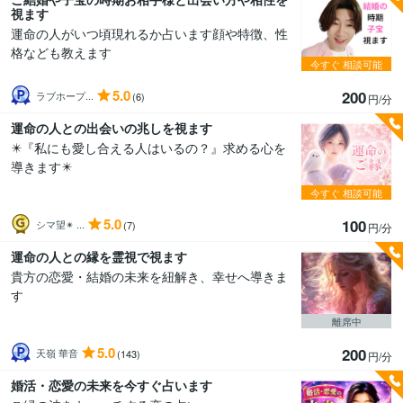
視ます
運命の人がいつ頃現れるか占います顔や特徴、性
格なども教えます
今すぐ
相談可能
5.0
200
ラブホープ...
(6)
円/分
運命の人との出会いの兆しを視ます
✴️『私にも愛し合える人はいるの？』求める心を
導きます✴️
今すぐ
相談可能
5.0
100
シマ望✴ ...
(7)
円/分
運命の人との縁を霊視で視ます
貴方の恋愛・結婚の未来を紐解き、幸せへ導きま
す
離席中
5.0
200
天嶺 華音
(143)
円/分
婚活・恋愛の未来を今すぐ占います