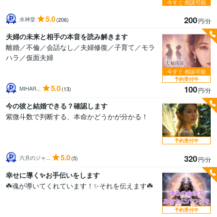
今すぐ
相談可能
5.0
200
水神堂
(206)
円/分
夫婦の未来と相手の本音を読み解きます
離婚／不倫／会話なし／夫婦修復／子育て／モラ
ハラ／仮面夫婦
今すぐ
相談可能
予約受付中
5.0
100
MIHAR...
(13)
円/分
今の彼と結婚できる？確認します
紫微斗数で判断する、本命かどうかが分かる！
予約受付中
5.0
320
六月のジャ...
(5)
円/分
幸せに導く✨お手伝いをします
☘️魂が導いてくれています！✨それを伝えます☘️
予約受付中