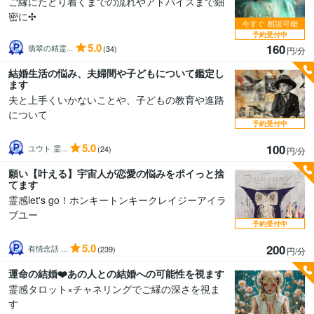
ご縁にたどり着くまでの流れやアドバイスまで細
密に✣
今すぐ
相談可能
予約受付中
5.0
160
翡翠の精霊...
(34)
円/分
結婚生活の悩み、夫婦間や子どもについて鑑定し
ます
夫と上手くいかないことや、子どもの教育や進路
について
予約受付中
5.0
100
ユウト 霊...
(24)
円/分
願い【叶える】宇宙人が恋愛の悩みをポイっと捨
てます
霊感let's go！ホンキートンキークレイジーアイラ
ブユー
予約受付中
5.0
200
有情念話 ...
(239)
円/分
運命の結婚❤️あの人との結婚への可能性を視ます
霊感タロット×チャネリングでご縁の深さを視ま
す