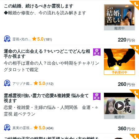
この結婚、続けるべきか霊視します
◆離婚か修復か、今の流れを読み解きます
離席中
5.0
220
霊視×光の...
(181)
円/分
運命の人に出会える？✨いつどこでどんな相
手か視ます
今の相手は運命の人？出会いや時期をチャネリン
グタロットで鑑定
予約受付中
5.0
260
アリゾナ鑑...
(112)
円/分
霊感霊視‼️強い霊力で恋愛&複雑愛 悩み全て
視ます
恋愛・複雑愛・主婦の悩み・人間関係 金運・⭐
霊視 超ベテラン
離席中
5.0
360
真実の霊視...
(434)
円/分
ご結婚や子宝の時期お相手様と出会い方や相性を