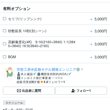
有料オプション
＋
5,000円
セリフ(リップシンク)
＋
3,000円
秒数延長 10秒(別シーン)
高解像度化(4K) 9:16(2160×3840) 1:1(384
＋
3,000円
0×3840) 16:9(3840×2160)
＋
3,000円
BGM
空想工房＠拡散モデル開発エンジニア
本人確認
機密保持契約(NDA)
インボイス発行事業者
未登録
総販売実績
9
評価
5.0
フォロワー
1
出品者に質問
フォロー
1
スケジュール
●月～金：9:00～23:00
