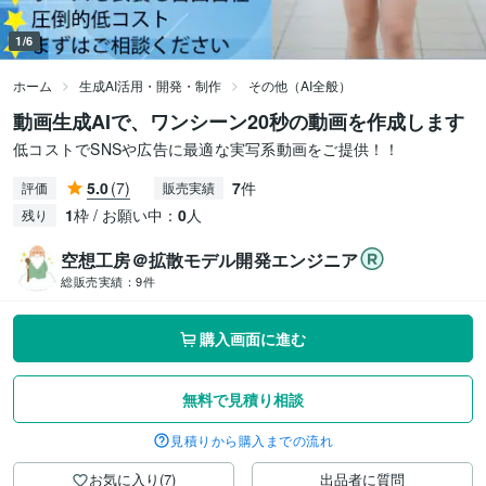
1/6
ホーム
生成AI活用・開発・制作
その他（AI全般）
動画生成AIで、ワンシーン20秒の動画を作成します
低コストでSNSや広告に最適な実写系動画をご提供！！
5.0
(7)
7
件
評価
販売実績
1
枠 / お願い中：
0
人
残り
空想工房＠拡散モデル開発エンジニア
総販売実績：
9件
購入画面に進む
無料で見積り相談
見積りから購入までの流れ
お気に入り(7)
出品者に質問