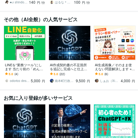
140
100
復縁／浮気
■♬shindoe Room♬■
はるな＊お豆腐メンタルさんの味方
円
/分
円
/分
その他（AI全般）の人気サービス
LINEを“業務ツール”にし
AI作成契約書の不足箇所
AI生成画像／そのまま使
ます 当たり前の「めんど
を追記し完成へと仕上げ
えない問題解決します ⭐︎そ
くさい」をLINE自動化で
ます 法務AI行政書士が原
の画像を編集可能データ
5.0
(4)
5.0
(22)
5.0
(6)
減らします！
則24時間納品 契約書作
にトレース！
5,000
9,500
4,000
成・修正・追記
odorico design
南本町行政書士事務所
しぁお（Xiao）
円
円
円
お気に入り登録が多いサービス