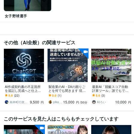
女子野球選手
その他（AI全般）の関連サービス
AI作成契約書の不足箇所
製造業のAI・DXの困りご
最新AI「競艇スコア自動
を追記し完成へと仕上げ
とを何でも聞きます 現
計算ツール」誰でもでき
ます 法務AI行政書士が原
場〜経営まで知る現役コ
ます 最新AIがデータで勝
5.0
(22)
5.0
(1)
5.0
(3)
則24時間納品 契約書作
ンサルが相談に乗ります
率を予想する自動生成ツ
9,500
15,000
10,000
成・修正・追記
ール【スマホ対応】
南本町行政書士事務所
pika501
AIろい
円
円
/30分
円
このサービスを見た人はこちらもチェックしています