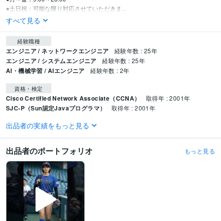
●土日祝：可能な限り対応させていただきま...
すべて見る
経験職種
エンジニア / ネットワークエンジニア
経験年数 : 25年
エンジニア / システムエンジニア
経験年数 : 25年
AI・機械学習 / AIエンジニア
経験年数 : 2年
資格・検定
Cisco Certified Network Associate（CCNA）
取得年 : 2001年
SJC-P（Sun認定Javaプログラマ）
取得年 : 2001年
出品者の実績をもっと見る
プログラミング言語・フレームワーク
Java:25年
PHP:25年
Python:2年
SQL:25年
MySQL:25年
Linux:25年
Windows Server:25年
出品者のポートフォリオ
もっと見る
得意分野
生成AI活用・開発・制作
画像生成AI・動画生成AI・LLM関連