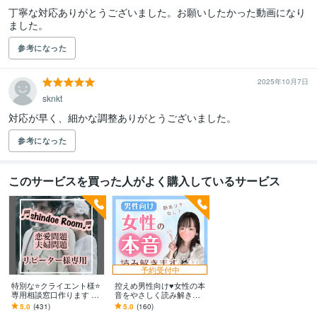
丁寧な対応ありがとうございました。お願いしたかった動画になり
ました。
参考になった
2025年10月7日
sknkt
対応が早く、細かな調整ありがとうございました。
参考になった
このサービスを買った人がよく購入しているサービス
予約受付中
特別な⭐️クライエント様⭐️
控えめ男性向け♥️女性の本
専用相談窓口作ります ⭐️
音をやさしく読み解きま
ご予約可能になります⭐️
す 電話で恋愛相談♥️女心
5.0
(431)
5.0
(160)
♬shindoe Room♬
／片思い／彼女／失恋／