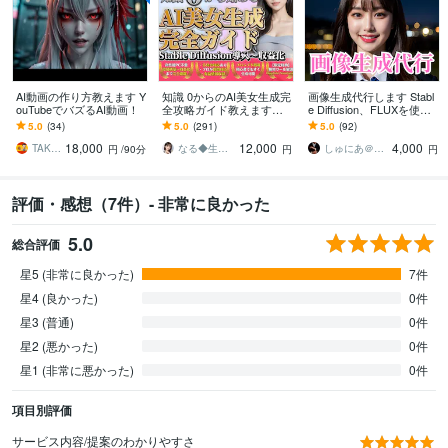
AI動画の作り方教えます Y
知識 0からのAI美女生成完
画像生成代行します Stabl
ouTubeでバズるAI動画！
全攻略ガイド教えます
e Diffusion、FLUXを使用
【網羅解説】AI美女の基
した画像生成
5.0
(34)
5.0
(291)
5.0
(92)
礎〜収益化方法までを解
18,000
12,000
4,000
説
TAKE_AI動画クリエイター
なる◆生成AI活用サポート
しゅにあ＠生成AIならお任せください
円
/90分
円
円
評価・感想（7件）- 非常に良かった
5.0
総合評価
星5 (非常に良かった)
7件
星4 (良かった)
0件
星3 (普通)
0件
星2 (悪かった)
0件
星1 (非常に悪かった)
0件
項目別評価
サービス内容/提案のわかりやすさ