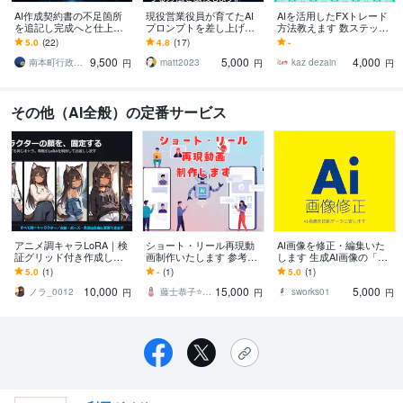
AI作成契約書の不足箇所
現役営業役員が育てたAI
AIを活用したFXトレード
を追記し完成へと仕上げ
プロンプトを差し上げま
方法教えます 数ステップ
ます 法務AI行政書士が原
す 【営業コンサル】AI時
で完結！忙しいFX初心者
5.0
(22)
4.8
(17)
-
則24時間納品 契約書作
代の営業ノウハウ×QA3週
の方向け！
9,500
5,000
4,000
成・修正・追記
間付き｜
南本町行政書士事務所
matt2023
kaz dezain
円
円
円
その他（AI全般）の定番サービス
アニメ調キャラLoRA｜検
ショート・リール再現動
AI画像を修正・編集いた
証グリッド付き作成しま
画制作いたします 参考に
します 生成AI画像の「最
す 納品前に品質グリッド
したいショート・リール
後の仕上げ、調整」いた
5.0
(1)
-
(1)
5.0
(1)
で確認。届いてから違
動画のAIを再現したい方
します
10,000
15,000
5,000
う、をなくします
へ
ノラ_0012
藤士恭子⭐️生成AI活用・収益化サポート
sworks01
円
円
円