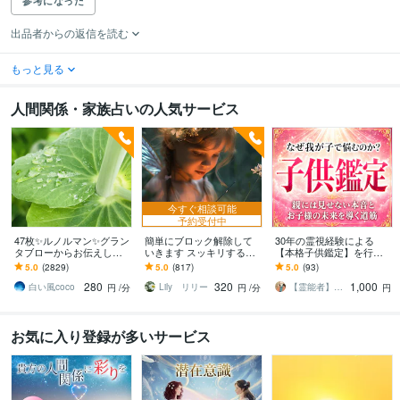
参考になった
出品者からの返信を読む
もっと見る
人間関係・家族占いの人気サービス
今すぐ相談可能
予約受付中
47枚✨ルノルマン✨グラン
簡単にブロック解除して
30年の霊視経験による
タブローからお伝えしま
いきます スッキリするま
【本格子供鑑定】を行い
す ☪️恋愛・仕事・人間関
で何個でも解除致します
ます 子どもの本音と未来|
5.0
(2829)
5.0
(817)
5.0
(93)
係✨ルノルマン1度試して
子育て・不登校・反抗
280
320
1,000
みませんか✡️
期・発達・親子関係
白い風coco
Lily リリー
【霊能者】天晴
円
/分
円
/分
円
お気に入り登録が多いサービス