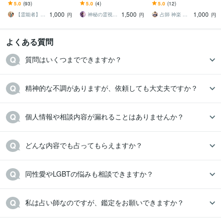
ます 子どもの本音と未来|
す なぜすれ違うのか原因
定します 転職・独立・職
5.0
(93)
5.0
(4)
5.0
(12)
子育て・不登校・反抗
と本音、関係の流れを丁
場の悩みに、魂の指針を
1,000
1,500
1,000
期・発達・親子関係
寧に読み解きます。
霊視でお伝えします
【霊能者】天晴
神秘の霊視⭐結月（Yuzuki）
占師 神楽 玄斗（かぐら げんと）
円
円
円
よくある質問
質問はいくつまでできますか？
精神的な不調がありますが、依頼しても大丈夫ですか？
個人情報や相談内容が漏れることはありませんか？
どんな内容でも占ってもらえますか？
同性愛やLGBTの悩みも相談できますか？
私は占い師なのですが、鑑定をお願いできますか？