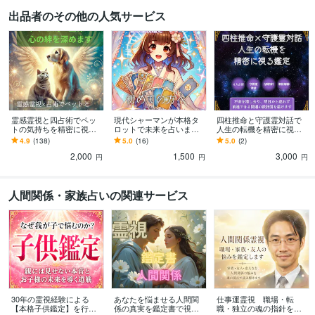
技術士（機械）
取得年 : 2010年
出品者のその他の人気サービス
得意分野
占い
霊感霊視
ヒーリング
守護霊、指導霊（ガイドさん）対話
過去生リ
ーディング
故人交信（動物も）
ペンジュラム
四柱推命/西洋占星術/宿曜
教/紫微斗数
九星気学
不思議現象の調査と対策
霊感霊視と四占術でペッ
現代シャーマンが本格タ
四柱推命と守護霊対話で
トの気持ちを精密に視ま
ロットで未来を占います
人生の転機を精密に視ま
す 大切な家族の気質や本
日々の迷いにそっと寄り
す 不安の根源を紐解き、
4.9
(138)
5.0
(16)
5.0
(2)
音をロジカルに分析し絆
添う本格タロット。今必
明日への一歩を支える人
2,000
1,500
3,000
を深めます
要な天からの伝言
生の設計図
円
円
円
人間関係・家族占いの関連サービス
30年の霊視経験による
あなたを悩ませる人間関
仕事運霊視 職場・転
【本格子供鑑定】を行い
係の真実を鑑定書で視ま
職・独立の魂の指針を鑑