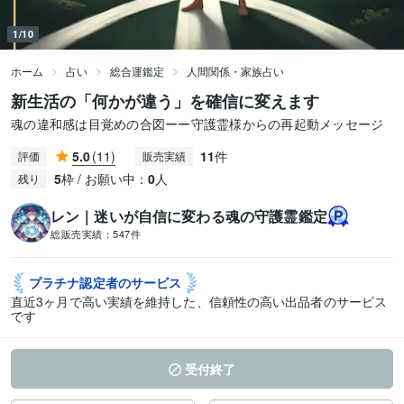
1/10
ホーム
占い
総合運鑑定
人間関係・家族占い
新生活の「何かが違う」を確信に変えます
魂の違和感は目覚めの合図ーー守護霊様からの再起動メッセージ
5.0
(11)
11
件
評価
販売実績
5
枠 / お願い中：
0
人
残り
レン｜迷いが自信に変わる魂の守護霊鑑定
総販売実績：
547件
プラチナ認定者の
サービス
直近3ヶ月で高い実績を維持した、信頼性の高い出品者のサービス
です
受付終了