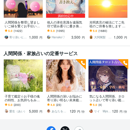
満枠対応中
人間関係を整理し望まし
他人の潜在意識を遠隔気
光明真言の秘法にてご先
いご縁を繋ぐお手伝いを
功で望み通りに書き換え
祖のご供養を致します ご
します お好きなエネルギ
ます イジメ、パワハラ、
先祖をご供養して運を開
5.0
(1422)
5.0
(1095)
5.0
(1680)
ーを1回でお受け頂けるよ
浮気、不倫、SNSによる
きたい方、障りを除きた
1,000
3,500
1,000
うになりました
誹謗中傷などの対策
い方に最適です
寄り添いヒーラー＊haru
Hanako♡
大阿闍梨 行光坊昊正
円
円
円
人間関係・家族占いの定番サービス
子育て鑑定☆お子様の魂
人間関係の深いお悩みに
気になる人間関係、タロ
の特性、お気持ちをみま
寄り添い明るい未来鑑定
ット占いで寄り添い鑑定
す 子育ての悩みからの解
します 家庭内/会社/義実
します 5分〜でもOK(*´꒳`
5.0
(200)
4.8
(23)
5.0
(4)
放、お子様の才能を引き
家/親戚/元嫁/元夫/近所/マ
*) 家族/友人/職場のお悩み
5,000
120
120
出したい方へ
マ友/学校
相談
愛生（あい）
あなたをいつも見守る専属の相談相手
リイ Mysterious W
円
円
/分
円
/分