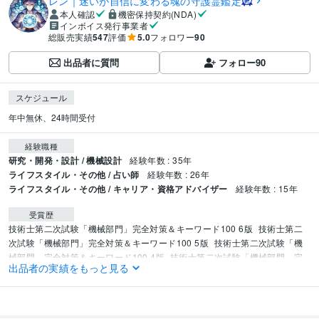
レン｜迷いが自信に変わる魂の守護霊鑑定
本人確認
機密保持契約(NDA)
インボイス発行事業者
総販売実績
547
評価
5.0
フォロワー
90
出品者に質問
フォロー
90
スケジュール
年中無休、24時間受付
経験職種
研究・開発・設計 / 機械設計
経験年数 : 35年
ライフスタイル・その他 / 占い師
経験年数 : 26年
ライフスタイル・その他 / キャリア・資格アドバイザー
経験年数 : 15年
受賞歴
技術士第二次試験「機械部門」完全対策＆キーワード100 6版
技術士第二
次試験「機械部門」完全対策＆キーワード100 5版
技術士第二次試験「機
械部門」完全対策＆キーワード100 4版
技術士第二次試験「機械部門」完
出品者の実績をもっと見る
全対策＆キーワード100 3版
機械部門受験者のための技術士必須科目論文
事例集
資格・検定