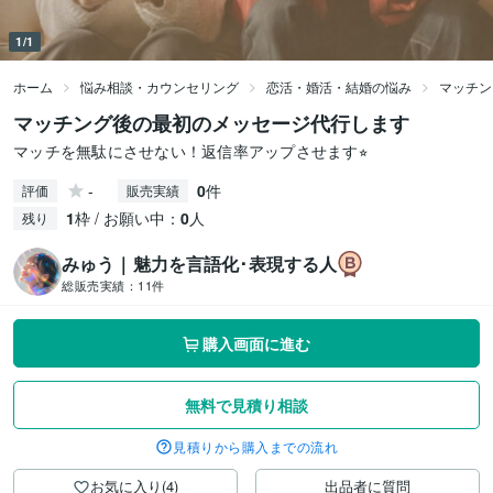
1/1
ホーム
悩み相談・カウンセリング
恋活・婚活・結婚の悩み
マッチン
マッチング後の最初のメッセージ代行します
マッチを無駄にさせない！返信率アップさせます⭐︎
-
0
件
評価
販売実績
1
枠 / お願い中：
0
人
残り
みゅう｜魅力を言語化･表現する人
総販売実績：
11件
購入画面に進む
無料で見積り相談
見積りから購入までの流れ
お気に入り(4)
出品者に質問