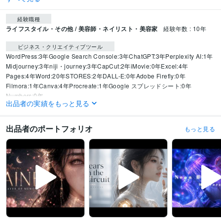
経験職種
ライフスタイル・その他 / 美容師・ネイリスト・美容家
経験年数 : 10年
ビジネス・クリエイティブツール
WordPress:3年
Google Search Console:3年
ChatGPT:3年
Perplexity AI:1年
Midjourney:3年
niji・journey:3年
CapCut:2年
iMovie:0年
Excel:4年
Pages:4年
Word:20年
STORES:2年
DALL-E:0年
Adobe Firefly:0年
Filmora:1年
Canva:4年
Procreate:1年
Google スプレッドシート:0年
Numbers:0年
出品者の実績をもっと見る
得意分野
生成AI活用・開発・制作
AI画像・音楽・動画生成・資料作成など
出品者のポートフォリオ
もっと見る
悩み相談・カウンセリング
モテるプロフィール添削・作成