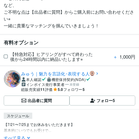
など、

ご不明な点は【出品者に質問】からご購入前にお問い合わせくださ
い⭐︎

有料オプション
【特急対応】ヒアリングがすべて終わった
＋
1,000円
後から24時間以内に納品いたします⭐︎
みゅう｜魅力を言語化･表現する人
本人確認
機密保持契約(NDA)
インボイス発行事業者
未登録
総販売実績
11
評価
5.0
フォロワー
5
出品者に質問
フォロー
5
スケジュール
【7/21〜7/25までお休みをいただきます】

基本的にいつでもお受けで...
すべて見る