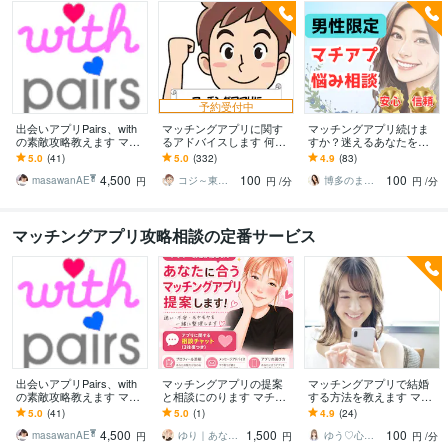
予約受付中
出会いアプリPairs、with
マッチングアプリに関す
マッチングアプリ続けま
の素敵攻略教えます マッ
るアドバイスします 何で
すか？迷えるあなたを救
チングサイトのペアー
フェードアウトされてし
います 男性限定！今の悩
5.0
(41)
5.0
(332)
4.9
(83)
ズ、ウィズ、出会いツー
まうんだろう？
みを吐き出し素敵な女性
4,500
100
100
ルで応援します
と出会う必勝法を伝授✨
masawanAE ̔̓̿ͩ͂ͬ͊͐͗̑
コジ～東大院卒研究員～
博多のまろん✤あなたの心がほどける時間✨
円
円
/分
円
/分
マッチングアプリ攻略相談の定番サービス
出会いアプリPairs、with
マッチングアプリの提案
マッチングアプリで結婚
の素敵攻略教えます マッ
と相談にのります マチア
する方法を教えます マッ
チングサイトのペアー
プ歴8年の私が合うアプリ
チングアプリで疲弊しな
5.0
(41)
5.0
(1)
4.9
(24)
ズ、ウィズ、出会いツー
提案します＋相談1つ
い方法を伝授します。
4,500
1,500
100
ルで応援します
masawanAE ̔̓̿ͩ͂ͬ͊͐͗̑
ゆり｜あなたの心に寄り添います
ゆう♡心の整理
円
円
円
/分