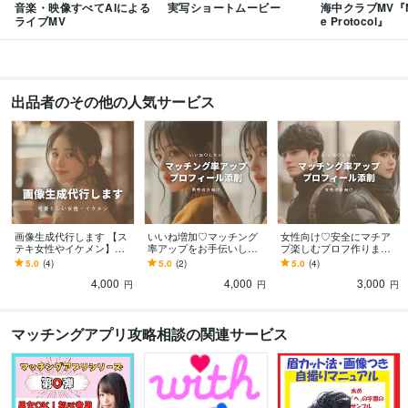
音楽・映像すべてAIによる
実写ショートムービー
海中クラブMV『Ne
ライブMV
e Protocol』
出品者のその他の人気サービス
画像生成代行します 【ス
いいね増加♡マッチング
女性向け♡安全にマチア
テキ女性やイケメン】最
率アップをお手伝いしま
プ楽しむプロフ作ります
新ハイクオリティのAIツ
す 【男性向け】心理学大
心理学に詳しい私が「良
5.0
(4)
5.0
(2)
5.0
(4)
ール使用
好き恋愛体質な女が全力
い男性」を呼び込めるよ
4,000
4,000
3,000
でプロフィール添削
うアドバイス
円
円
円
マッチングアプリ攻略相談の関連サービス