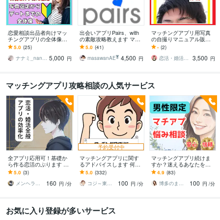
恋愛相談出品者向けマッ
出会いアプリPairs、with
マッチングアプリ用写真
チングアプリの全体像教
の素敵攻略教えます マッ
の自撮りマニュアル販売
えます シリーズ第0弾★写
チングサイトのペアー
します マッチングアプリ
5.0
(25)
5.0
(41)
-
(2)
真・プロフィール★会う
ズ、ウィズ、出会いツー
のプロフ大幅改善！盛れ
5,000
4,500
3,500
前に好きにさせる技術
ルで応援します
てる写真を撮るコツ満載
ナナミ_nanami
masawanAE ̔̓̿ͩ͂ͬ͊͐͗̑
恋活・婚活支援カメラマン❤さおとめかなえ
円
円
円
マッチングアプリ攻略相談の人気サービス
予約受付中
全アプリ応用可！基礎か
マッチングアプリに関す
マッチングアプリ続けま
ら作る恋活のぷります 元
るアドバイスします 何で
すか？迷えるあなたを救
No.1ホスト目線でのマッ
フェードアウトされてし
います 男性限定！今の悩
5.0
(3)
5.0
(332)
4.9
(83)
チングアプリや出会いの
まうんだろう？
みを吐き出し素敵な女性
160
100
100
コツ
と出会う必勝法を伝授✨
メンヘラ救世主 えの
コジ～東大院卒研究員～
博多のまろん✤あなたの心がほどける時間✨
円
/分
円
/分
円
/分
お気に入り登録が多いサービス