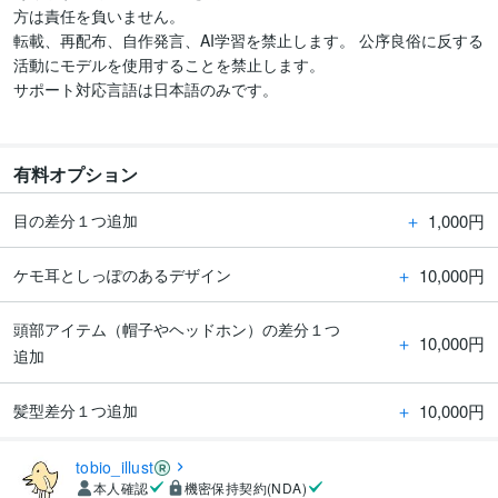
方は責任を負いません。 

転載、再配布、自作発言、AI学習を禁止します。 公序良俗に反する
活動にモデルを使用することを禁止します。

サポート対応言語は日本語のみです。

有料オプション
＋
1,000円
目の差分１つ追加
＋
10,000円
ケモ耳としっぽのあるデザイン
頭部アイテム（帽子やヘッドホン）の差分１つ
＋
10,000円
追加
＋
10,000円
髪型差分１つ追加
tobio_illust
本人確認
機密保持契約(NDA)