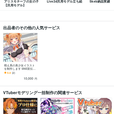
アリスモチーフの女の子
Live2d汎用モデル立ち絵
Skeb納品実績
【汎用モデル】
出品者のその他の人気サービス
萌え系の美少女イラスト
を制作します SNS宣伝、
グッズ、動画サムネイ
5.0
(2)
ル、MV等にどうぞ
10,000
円
VTuberモデリング一括制作の関連サービス