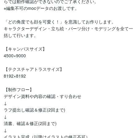
らでは動作確認ができないのでご了承ください。

※編集不可のmocデータのお渡しです。

「どの角度でも顔を可愛く！」を意識してお作りします。

キャラクターデザイン・立ち絵・パーツ分け・モデリングを全て一
括して行います。

【キャンバスサイズ】

4500×9000

【テクスチャアトラスサイズ】

8192×8192

【制作フロー】

デザイン資料や内容の確認・すり合わせ

↓

ラフ提出し確認＆修正(2回まで)

↓

清書、確認＆修正(2回まで)

↓

イラスト完成（以降はイラストの修正不可）
