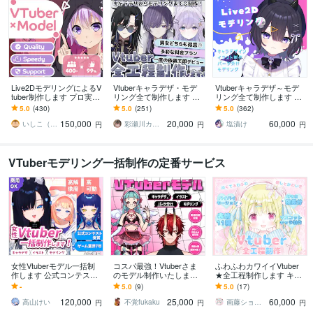
Live2DモデリングによるV
Vtuberキャラデザ・モデ
Vtuberキャラデザ～モデ
tuber制作します プロ実績
リング全て制作します 男
リング全て制作します イ
7年以上のLive2Dモデリン
性女性キャラどちらも得
ラストのみ・モデリング
5.0
(430)
5.0
(251)
5.0
(362)
グによるVtuber
意です♪イラストのみモデ
のみのご依頼も可能で
150,000
20,000
60,000
リングのみ可
す。
いしこ（ISHICO）
彩瀬川カトレア
塩漬け
円
円
円
VTuberモデリング一括制作の定番サービス
女性Vtuberモデル一括制
コスパ最強！Vtuberさま
ふわふわカワイイVtuber
作します 公式コンテスト
のモデル制作いたします
★全工程制作します キャ
受賞/高稼働域/高解像度
【キャラデザ-モデリング
ラデザ・イラスト・モデ
-
5.0
(9)
5.0
(17)
全工程30,000円〜】
リングまで全部！可愛い
120,000
25,000
60,000
ならお任せを
高山けい
不覚fukaku
画藤ショコラ
円
円
円