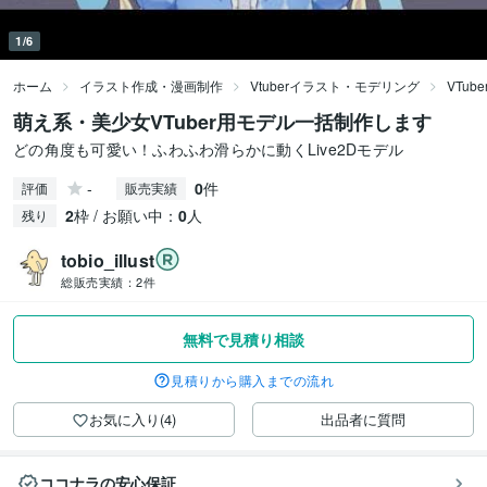
1/6
ホーム
イラスト作成・漫画制作
Vtuberイラスト・モデリング
VTu
萌え系・美少女VTuber用モデル一括制作します
どの角度も可愛い！ふわふわ滑らかに動くLive2Dモデル
-
0
件
評価
販売実績
2
枠 / お願い中：
0
人
残り
tobio_illust
総販売実績：
2件
無料で見積り相談
見積りから購入までの流れ
お気に入り(4)
出品者に質問
ココナラの安心保証