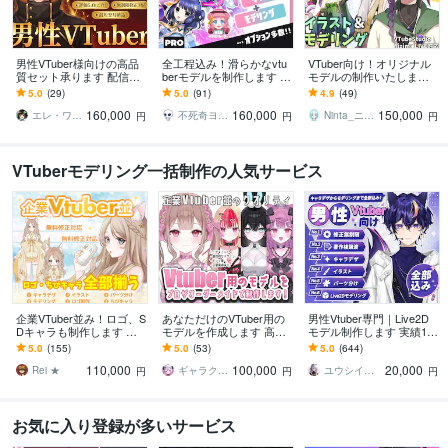
男性VTuber様向けの高品
全工程込み！滑らかなvtu
VTuber向け！オリジナル
質セット承ります 配信画
berモデルを制作します Li
モデルの制作いたします li
面/背景/ネームロゴ/離席
ve2DモデリングのみもO
ve2Dイラスト＋PRO監修
5.0
(29)
5.0
(91)
4.9
(49)
中/待機中/OP/EDセット
K！特殊仕様が得意です！
モデリング
160,000
160,000
150,000
エレ・ワークス｜Vtuber制作
不死奇ヨンシィ・鳥島いずみ
Ninta_ニンタLive2DArt☘️
円
円
円
VTuberモデリング一括制作の人気サービス
企業VTuber並み！ロゴ、S
あなただけのVTuber用の
男性Vtuber専門｜Live2D
Dキャラも制作します デ
モデルを作成します 高ク
モデル制作します 実績17
ビュー徹底サポート！満
オリティな自分だけのモ
00件以上｜全工程対応・
5.0
(155)
5.0
(53)
5.0
(644)
足いくまで修正無制限、
デルを作成させていただ
著作権譲渡込｜初心者も
110,000
100,000
20,000
著作権譲渡
きます！
安心
Rei ★
ギャラクシー 伊藤
ユウシイ＠Vtuber制作
円
円
円
お気に入り登録が多いサービス