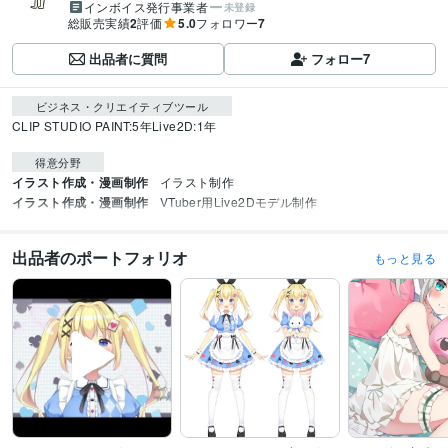
インボイス発行事業者
未登録
総販売実績
2
評価
5.0
フォロワー
7
出品者に質問
フォロー
7
ビジネス・クリエイティブツール
CLIP STUDIO PAINT:5年
Live2D:1年
得意分野
イラスト作成・漫画制作
イラスト制作
イラスト作成・漫画制作
VTuber用Live2Dモデル制作
出品者のポートフォリオ
もっと見る