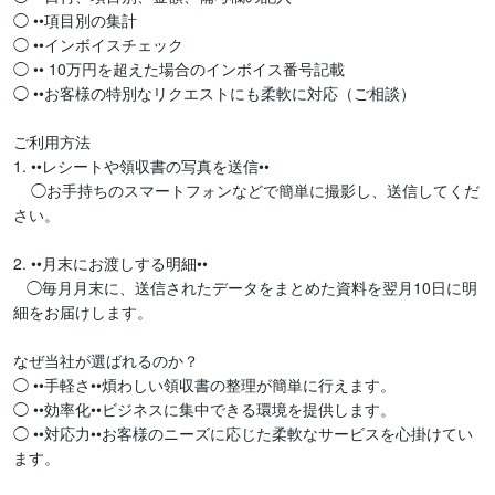
◯ ••項目別の集計

◯ ••インボイスチェック

◯ •• 10万円を超えた場合のインボイス番号記載

◯ ••お客様の特別なリクエストにも柔軟に対応（ご相談）

ご利用方法

1. ••レシートや領収書の写真を送信••

    ◯お手持ちのスマートフォンなどで簡単に撮影し、送信してくだ
さい。

2. ••月末にお渡しする明細••

   ◯毎月月末に、送信されたデータをまとめた資料を翌月10日に明
細をお届けします。

なぜ当社が選ばれるのか？

◯ ••手軽さ••煩わしい領収書の整理が簡単に行えます。

◯ ••効率化••ビジネスに集中できる環境を提供します。

◯ ••対応力••お客様のニーズに応じた柔軟なサービスを心掛けてい
ます。
