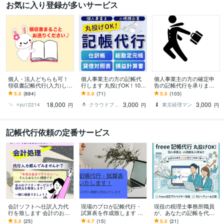
お気に入り登録が多いサービス
個人・法人どちらも可！
個人事業主の方の記帳代
個人事業主の方の確定申
領収書記帳代行(入力)しま
行します 丸投げOK！10年
告の記帳代行を承ります 1
す 弥生会計・freee・マネ
以上の経理経験者
0年以上の実務経験を生か
5.0
(884)
5.0
(71)
5.0
(103)
ーフォワード・エクセル
して皆様のニーズにお応
18,000
3,000
3,000
対応可！
えします
⭐️yu12214
クラウドプラス会計
東京経理マン
円
円
円
記帳代行依頼の定番サービス
会計ソフトへ仕訳入力代
現場のプロが記帳代行・
現役の税理士事務所職員
行を致します 会計のお悩
試算表を作成致します 会
が、あなたの記帳を代行
み相談も承ります。個人
社経営20年の財務のプロ
します 【freee認定アドバ
5.0
(25)
4.7
(15)
5.0
(21)