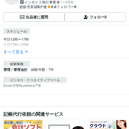
インボイス発行事業者
未登録
総販売実績
0
評価
0.0
フォロワー
0
出品者に質問
フォロー
0
スケジュール
平日12時〜17時

土日17時〜20時
すべて見る
経験職種
管理 / 管理会計
経験年数 : 7年
ビジネス・クリエイティブツール
Excel:5年
Numbers:7年
記帳代行依頼の関連サービス