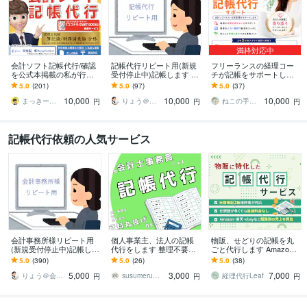
満枠対応中
会計ソフト記帳代行/確認
記帳代行リピート用(新規
フリーランスの経理コー
を公式本掲載の私が行い
受付停止中)記帳します 初
チが記帳をサポートしま
ます 迅速、確実な知識！
回の方は、見積もり依頼
す 帳簿づけに迷わない仕
5.0
(201)
5.0
(97)
5.0
(37)
法人税理士事務所勤務/税
相談をお願いします。
組みをつくる記帳代行
10,000
10,000
10,000
理士試験2科目合格
まっきー簿記
りょう＠会計サポート（新規受付停止中）
ねこの手借ります課
円
円
円
記帳代行依頼の人気サービス
会計事務所様リピート用
個人事業主、法人の記帳
物販、せどりの記帳を丸
(新規受付停止中)記帳しま
代行をします 整理不要！
ごと代行します Amazo
す freee・MF・弥生会計2
資料は丸投げで大丈夫で
n、メルカリ、ebay等の売
5.0
(390)
5.0
(26)
5.0
(38)
4～26で対応可
す！
上正確にお出しします！
5,000
3,000
7,000
りょう＠会計サポート（新規受付停止中）
susumeru会計
経理代行Leaf
円
円
円