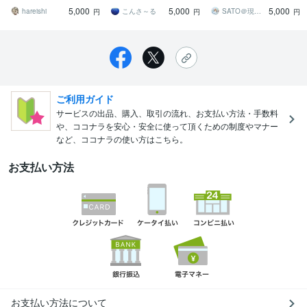
事業主様・法人様どちら
がアドバイス付きで記帳
イザー】フリー専門・100
5,000
5,000
5,000
も対応
代行致します
仕訳5千円！
hareishi
こんさ～る
SATO＠現役会計スタッフ
円
円
円
ご利用ガイド
サービスの出品、購入、取引の流れ、お支払い方法・手数料
や、ココナラを安心・安全に使って頂くための制度やマナー
など、ココナラの使い方はこちら。
お支払い方法
お支払い方法について