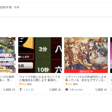
経験年数 : 6年
満枠対応中
体パズル制作
ウォーズ七段になるまでにしてき
ジグソーパズルの作成代行します
無い、苦
た勉強法を公開します 最強の参
眠っている・好きなデザインなど
ルを預けて下
考書ルートお教えします。
のパズル、代行させてください♪
5.0
(33)
5.0
(40)
1,000
1,000
1,000
愛都☀️ハサキ アイト☀️
とまと22
月夜 tsukiyo
円
円
円