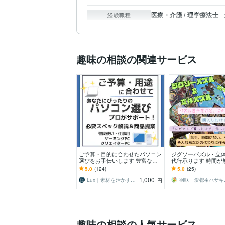
医療・介護 / 理学療法士
経験職種
趣味の相談の関連サービス
ご予算・目的に合わせたパソコン
ジグソーパズル・立
選びをお手伝いします 豊富な知
代行承ります 時間が
識と経験で、あなたに最適な製品
手・不安な方、パズ
5.0
(124)
5.0
(25)
をご提案！
さい‼作ります‼
1,000
Lux｜素材を活かす動画制作・コンサル
羽咲 
円
趣味の相談の人気サービス