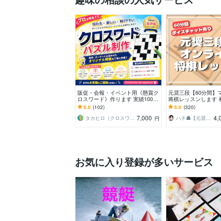
販促・会報・イベント用《懸賞ク
元奨三段【60分間】
ロスワード》作ります 実績100件
将棋レッスンします 
+｜商用利用OK。連載も特急もプ
迎♪貴方に寄り添っ
5.0
(102)
5.0
(320)
ラチナ作家が対応
スンで手助けします
7,000
4,
タカヒロ（クロスワード作家）
ハチ☗【元奨三段】
円
お気に入り登録が多いサービス