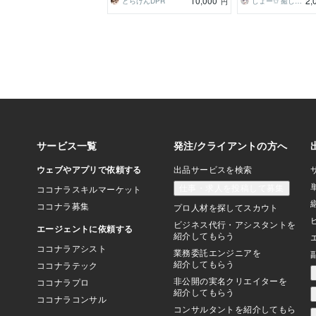
10,000
2,
どらけんDPR
しょー✩ 癒し場☘️
円