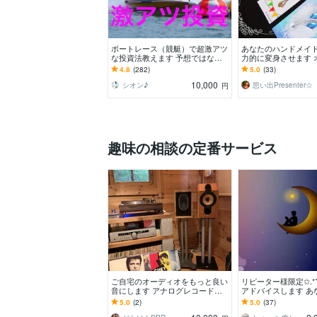
ボートレース（競艇）で超激アツ
あなたのハンドメイ
な投資法教えます 予想ではなく
力的に変身させます 
投資です。出走箱を見るだけで、
受注も☆【アクセサ
4.8
(282)
5.0
(33)
秒殺で丸わかり！
ンドメイド台紙】
10,000
シオン♪
思い出Presenter☆
円
趣味の相談の定番サービス
ご自宅のオーディオをもっと良い
リピーター様限定✩.*
音にします アナログレコードか
アドバイスします あ
らCDまで～改善のアドバイス！
がより豊かになるち
5.0
(2)
5.0
(37)
まじない