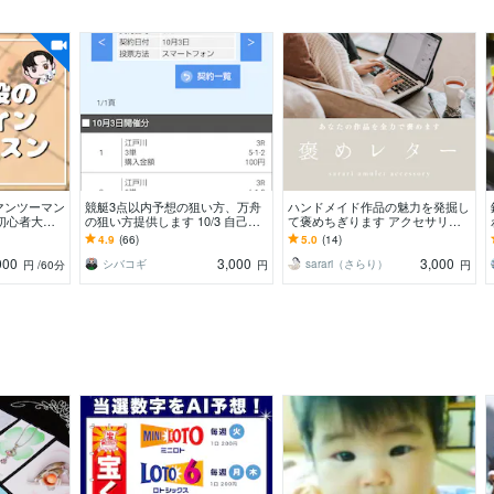
マンツーマン
競艇3点以内予想の狙い方、万舟
ハンドメイド作品の魅力を発掘し
初心者大歓
の狙い方提供します 10/3 自己購
て褒めちぎります アクセサリ
た優しいレッ
入最高配当10万舟 3点102620円
ー、イラスト、写真を拝見し「褒
4.9
(66)
5.0
(14)
✨
的中！
めレター」を届けます
000
3,000
3,000
シバコギ
sarari（さらり）
円
/60分
円
円