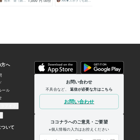
1,000
1,000
熊本 葵（囲碁講師）
Aki★ズボラでも副業で稼ぐ
コット
円
/30分
円