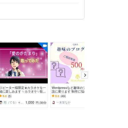
リピーター様限定☀️カラオケを一
Wordpressなど趣味のブログ、相
うさぎとオンラ
緒に楽しみます ✨カラオケ✨歌・
談に乗ります 制作に悩む方の相
しいを時間提供
楽器練習✨音楽好き✨ストレス発
談に乗らせていただきます！
ストレスをスカッ
5.0
(5)
5.0
(49)
5.0
(1)
散✨スキマ時間
方も大歓迎✨
1,000
1,000
照（てる）☀️癒やし系ボイス
一木堂なか
町田うさぎ✨閃光の幸せ届け人♡怪談師
円
/30分
円