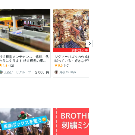
満枠対応中
鉄道模型メンテナンス、修理、代
ジグソーパズルの作成代行します
中古車のオーク
わりにやります 鉄道模型の車両
眠っている・好きなデザインなど
ます 中古車販
のメンテナンス、修理を致しま
のパズル、代行させてください♪
従事して20年以
4.8
(12)
5.0
(40)
5.0
(142)
す。
ます
2,000
1,000
えぬげーじグループ第2営業支部
月夜 tsukiyo
くま kumaga
円
円