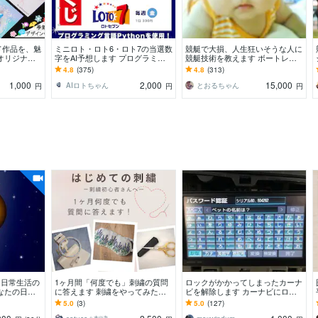
ド作品を、魅
ミニロト・ロト6・ロト7の当選数
競艇で大損、人生狂いそうな人に
オリジナル
字をAI予想します プログラミン
競艇技術を教えます ボートレー
リー台紙／ハ
グ言語Pythonで当選数字をAIにて
ス歴30年の私が確率て編み出した
4.8
(375)
4.8
(313)
5点予測
一生物の競艇技術
1,000
2,000
15,000
AIロトちゃん
とおるちゃん
円
円
円
˚日常生活の
1ヶ月間「何度でも」刺繍の質問
ロックがかかってしまったカーナ
なたの日常
に答えます 刺繍をやってみたい
ビを解除します カーナビにロッ
ょっとしたお
方、始めたばかりの方、初心者の
クがかかってしまった！そんな時
5.0
(3)
5.0
(127)
方へ
ご一報下さい