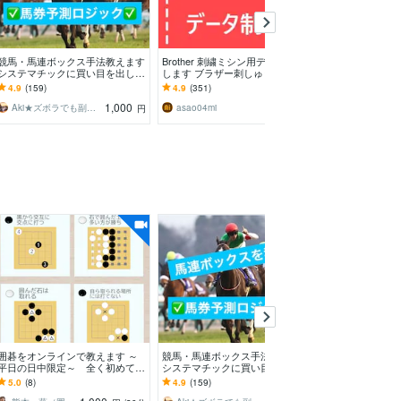
競馬・馬連ボックス手法教えます
Brother 刺繍ミシン用データ製作
2点で１０倍台
システマチックに買い目を出した
します ブラザー刺しゅうミシン
サク取る手法教
い人必見です
をお持ちの方！データを作りま
ートレース）の
4.9
(159)
4.9
(351)
4.9
(190)
す！
短で上げるマニ
1,000
1,000
Aki★ズボラでも副業で稼ぐ
asao04mi
とおるちゃん
円
円
囲碁をオンラインで教えます ～
競馬・馬連ボックス手法教えます
あなたにぴった
平日の日中限定～ 全く初めての
システマチックに買い目を出した
レットを選びま
方～有段くらいの方
い人必見です
マホにしたいけ
5.0
(8)
4.9
(159)
4.8
(6)
のか分からない