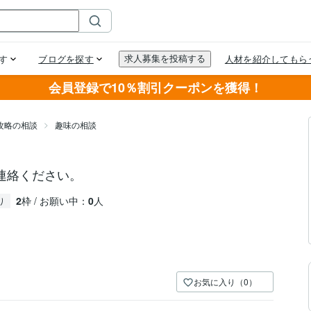
会員登録で10％割引クーポンを獲得！
攻略の相談
趣味の相談
連絡ください。
2
枠 / お願い中：
0
人
り
お気に入り（0）