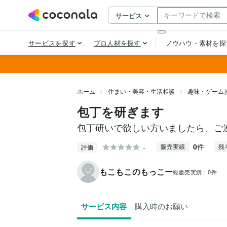
ホーム
住まい・美容・生活相談
趣味・ゲーム
包丁を研ぎます
包丁研いで欲しい方いましたら、ご
0
件
-
販売実績
残
評価
もこもこのもっこー
総販売実績：
0件
サービス内容
購入時のお願い