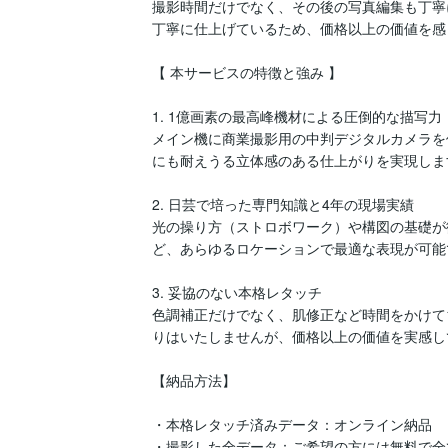
撮影時間だけでなく、その後の写真編集も丁寧
丁寧に仕上げているため、価格以上の価値を感
【 本サービスの特徴と強み 】

1. 1億画素の最高峰機材による圧倒的な描写力

メイン機に商業撮影用の中判デジタルカメラを
にも耐えうる立体感のある仕上がりを実現します
2. 日芸で培った専門知識と4年の現場実績

光の操り方（ストロボワーク）や構図の基礎が
ど、あらゆるロケーションで最適な表現が可能で
3. 妥協のない本格レタッチ

色調補正だけでなく、肌修正など時間をかけて
りはいたしませんが、価格以上の価値を実感し
【納品方法】

・本格レタッチ済みデータ：オンライン納品

・撮影した全データ：ご希望の方には無料で全