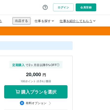
定期購入
で2ヶ月目以降5%OFF
20,000
円
100ポイント (0.5％) 獲得
購入プランを選択
有料オプション