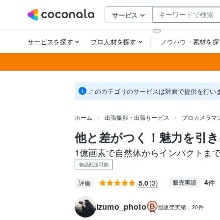
このカテゴリのサービスは対面で提供を行い
ホーム
出張撮影・出張サービス
プロカメラマ
他と差がつく！魅力を引き
1億画素で自然体からインパクトま
物品配送可能
4
件
5.0
(3)
販売実績
評価
Izumo_photo
総販売実績：
20件