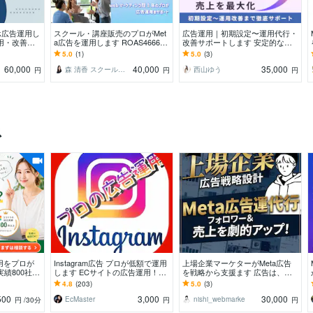
ook広告運用し
スクール・講座販売のプロがMet
広告運用｜初期設定〜運用代行・
用・改善ま
a広告を運用します ROAS4666%
改善サポートします 安定的な集
の実績！広告×LP導線設計で売上
客導線の構築を支援します
5.0
(1)
5.0
(3)
を作ります
60,000
40,000
35,000
森 清香 スクール講座集客のプロ
西山ゆう
円
円
円
ス
運用をプロが
Instagram広告 プロが低額で運用
上場企業マーケターがMeta広告
績800社以
します ECサイトの広告運用！店
を戦略から支援ます 広告は、戦
K・画面共
舗集客も求人も対応可能！
略で決まる。上場企業マーケター
4.8
(203)
5.0
(3)
が本質から変えます。
500
3,000
30,000
EcMaster
nishi_webmarke
円
/30分
円
円