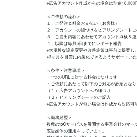
※広告アカウント作成からの場合は別途18,000円
＜ご依頼の流れ＞

１，ご発注＆料金お支払い（お客様）

２，アカウントの紐づけ＆ヒアリングシートご
３，ご提出内容にあわせてアカウント点検＆運用
４，以降は毎月5日までにレポート報告

※大規模な設定変更や改善施策は事前に提案し、
※3ヶ月を目安に内製化できるようサポートいた
＜条件・注意事項＞

・1つのURLに対する料金になります

・ご依頼にあたって以下のご対応が必須となりま
（１）広告アカウントへの紐づけ

（２）ヒアリングシートのご記入

※広告アカウントが無い場合は作成から対応可能
＜職務経歴＞

複数のtoCサービスを展開する事業会社のマー
広告媒体の運用をしています。
