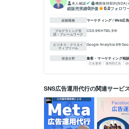
本人確認
機密保持契約(NDA)
0
0.0
総販売実績
評価
フォロワ
マーケティング / Web広
経験職種
CSS:9年
HTML:9年
プログラミング言
語・フレームワーク
Google Analytics:6年
Goo
ビジネス・クリエイ
ティブツール
集客・マーケティング相
得意分野
広告運用
運用型広告
S
SNS広告運用代行の関連サービ