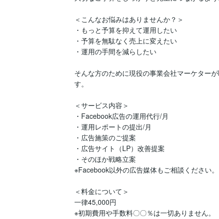
＜こんなお悩みはありませんか？＞

・もっと予算を抑えて運用したい

・予算を無駄なく売上に変えたい

・運用の手間を減らしたい

そんな方のために現役の事業会社マーケターがME
す。

＜サービス内容＞

・Facebook広告の運用代行/月

・運用レポートの提出/月

・広告施策のご提案

・広告サイト（LP）改善提案

・そのほか戦略立案

※Facebook以外の広告媒体もご相談ください。

＜料金について＞

一律45,000円

※初期費用や手数料〇〇％は一切ありません。
