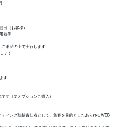


提出（お客様）

着手

ご承諾の上で実行します

します

す

です（要オプションご購入）

ケティング統括責任者として、集客を目的としたあらゆるWEB