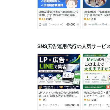
Meta認定資格者がFacebook広告
Instagram・Faceb
運用します Meta公式認定資格保
ます 初期設定から運
有者による広告運用代行で成果最
で一貫サポート
4.9
(234)
4.9
(94)
大化へ
40,000
後藤【マーケター】
mimi＠Muse Media Ltd．
円
SNS広告運用代行の人気サービ
LP/ファネル×Meta広告×LINE全構
Meta広告の設定・
築します 制作も設定も運用も丸
レクチャーします 【実
投げOK。集客の入口から成約ま
上】初心者〜中級者O
-
(1)
4.9
(365)
で伴走
有レクチャー
300,000
7,
ティーチ＆ファネルデザイン
【アドテク】のことならMETA（メタ）
円