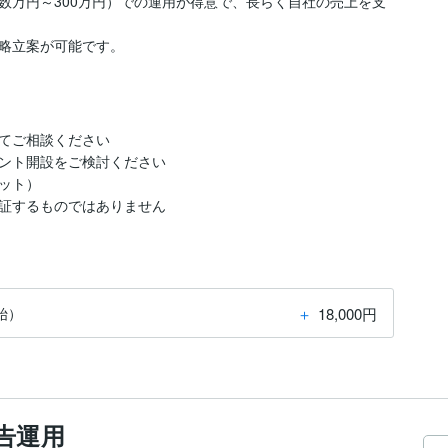
数万円～300万円）での運用が得意で、長らく自社の売上を支
略立案が可能です。
てご相談ください

ント開設をご検討ください

ト）

証するものではありません
＋
18,000円
始）
告運用