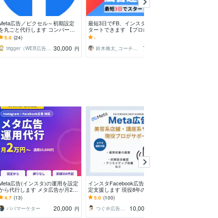
Meta広告／ピクセル～初期設定
最短3日でFB、インスタ広告をス
集客のプロがイン
を丸ごと代行します コンバージ
タートできます 【プロにおまか
運用を代行しま
ョン計測／ややこしい設定はお任
せ！】広告運用を丸投げして本業
を獲得するため
5.0
(24)
-
-
せください！
に集中しよう♪
30,000
70,000
trigger（WEB広告運用者）
鈴木脩太_コーチング＆集客コンサルタント
円
円
Meta広告(インスタ)の運用を設定
インスタFacebook広告の初期設
Meta広告(イン
から代行します メタ広告が月2万
定支援します 現役8年のプロがサ
月から行います
円から/フェイスブック・インス
ポート！Meta広告インスタ広告
用まで完全サポ
4.7
(13)
5.0
(100)
5.0
(21)
タ広告対応
20,000
10,000
パパマーケター
つぐ＠広告マーケティングサポーター
円
円
/50分