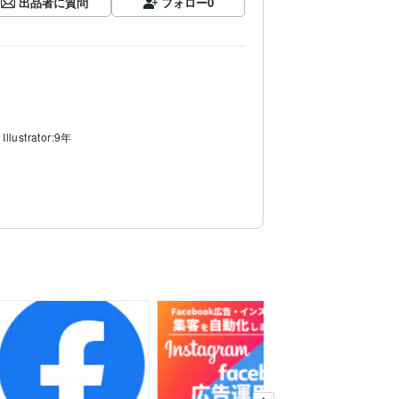
出品者に質問
フォロー
0
Illustrator:9年