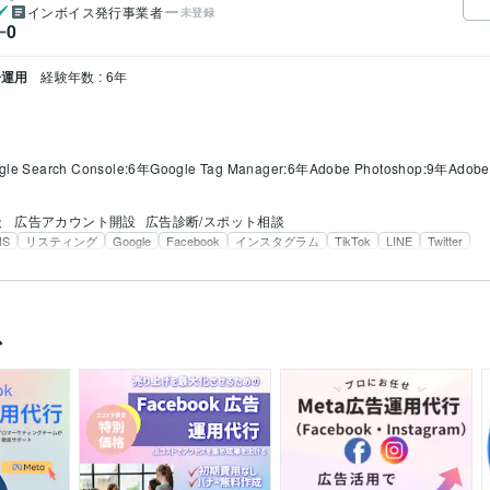
インボイス発行事業者
未登録
0
ー
告運用
経験年数 : 6年
gle Search Console:6年
Google Tag Manager:6年
Adobe Photoshop:9年
Adobe 
談
広告アカウント開設
広告診断/スポット相談
NS
リスティング
Google
Facebook
インスタグラム
TikTok
LINE
Twitter
ス