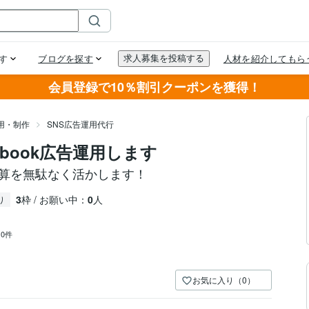
会員登録で10％割引クーポンを獲得！
用・制作
SNS広告運用代行
book広告運用します
予算を無駄なく活かします！
3
枠 / お願い中：
0
人
り
：
0件
お気に入り（0）