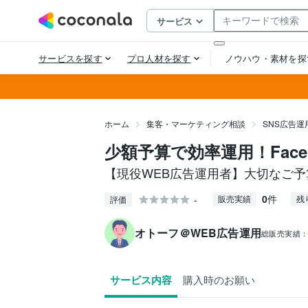
ホーム
集客・マーケティング相談
SNS広告運
少額予算で効率運用！Face
【現役WEB広告運用者】大切なご
0
件
-
販売実績
残
評価
オトーフ＠WEB広告運用
総販売実績
サービス内容
購入時のお願い