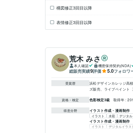
構図修正3回目以降
表情修正3回目以降
荒木 みさ
本人確認
機密保持契約(NDA)
9
5.0
総販売実績
評価
フォロワ
浜松デザインカレッジ高
受賞歴
ズ販売、ライブペイント
色彩検定3級
取得年 : 20
資格・検定
イラスト作成・漫画制作
得意分野
イラスト
水彩
デジタル
イラスト作成・漫画制作
イラスト
デジタルイラス