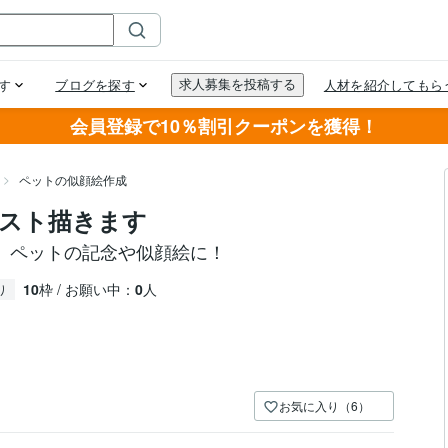
会員登録で10％割引クーポンを獲得！
ペットの似顔絵作成
スト描きます
。ペットの記念や似顔絵に！
10
枠 / お願い中：
0
人
り
お気に入り（6）