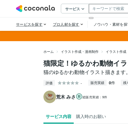
ホーム
イラスト作成・漫画制作
イラスト作成
猫限定！ゆるかわ動物イラ
猫のゆるかわ動物イラスト描きます
0
件
-
販売実績
残
評価
荒木 みさ
総販売実績：
9件
サービス内容
購入時のお願い