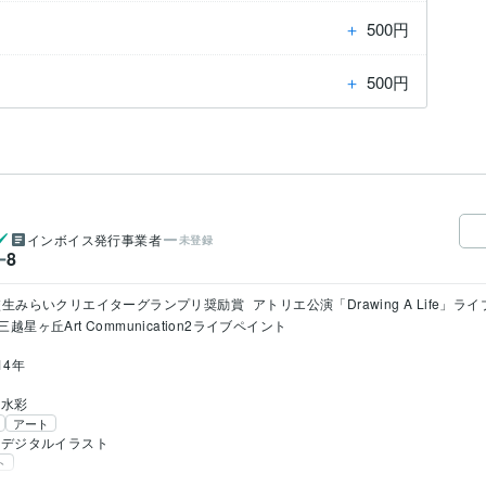
＋
500円
＋
500円
インボイス発行事業者
未登録
8
ー
校生みらいクリエイターグランプリ奨励賞
アトリエ公演「Drawing A Life」
三越星ヶ丘Art Communication2ライブペイント
14年
水彩
アート
デジタルイラスト
ト