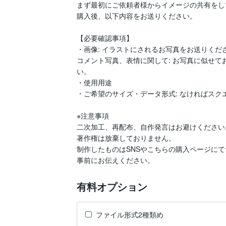
まず最初にご依頼者様からイメージの共有をし
購入後、以下内容をお送りください。

【必要確認事項】

・画像: イラストにされるお写真をお送りくださ
コメント写真、表情に関して: お写真に似せ
い。

・使用用途

・ご希望のサイズ・データ形式: なければスクエ
※注意事項

二次加工、再配布、自作発言はお避けください
著作権は放棄しておりません。

制作したものはSNSやこちらの購入ページに
事前にお伝えください。
有料オプション
ファイル形式2種類め