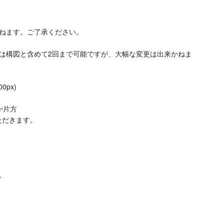
ねます。ご了承ください。

は構図と含めて2回まで可能ですが、大幅な変更は出来かねま
px)

か片方

だきます。


