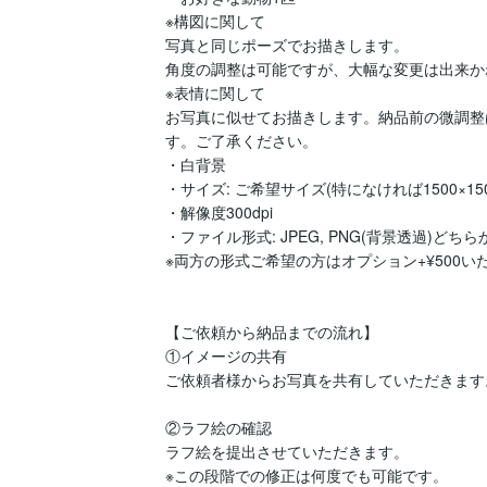
※構図に関して

写真と同じポーズでお描きします。

角度の調整は可能ですが、大幅な変更は出来か
※表情に関して

お写真に似せてお描きします。納品前の微調整
す。ご了承ください。

・白背景

・サイズ: ご希望サイズ(特になければ1500×1500
・解像度300dpi

・ファイル形式: JPEG, PNG(背景透過)どちら
※両方の形式ご希望の方はオプション+¥500いた
【ご依頼から納品までの流れ】

①イメージの共有

ご依頼者様からお写真を共有していただきます。
②ラフ絵の確認

ラフ絵を提出させていただきます。

※この段階での修正は何度でも可能です。
