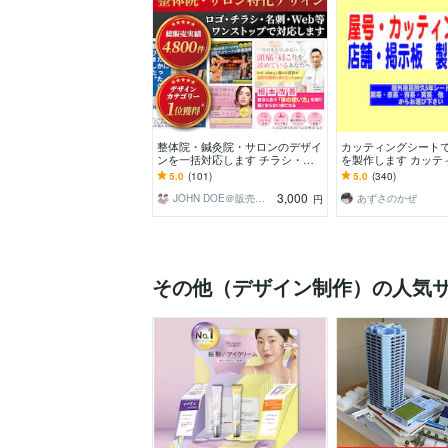
整体院・鍼灸院・サロンのデザイ
カッティングシート
ンを一括対応します チラシ・ロ
を製作します カッテ
ゴ・名刺・Web。サロン系デザイ
トでカッティング文
5.0
(101)
5.0
(340)
ンをまるごと対応
す。
3,000
JOHN DOE＠販売実績4800件以上
あずさのかぜ
円
その他（デザイン制作）の人気