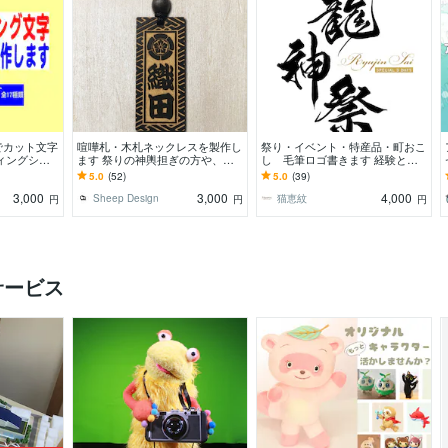
でカット文字
喧嘩札・木札ネックレスを製作し
祭り・イベント・特産品・町おこ
ィングシー
ます 祭りの神輿担ぎの方や、記
し 毛筆ロゴ書きます 経験と実
字を製作しま
念日、誕生日プレゼントにどうぞ
績豊富な書道家デザイナーが真心
5.0
(52)
5.0
(39)
を込めてお書きします
3,000
3,000
4,000
Sheep Design
猫恵紋
円
円
円
サービス