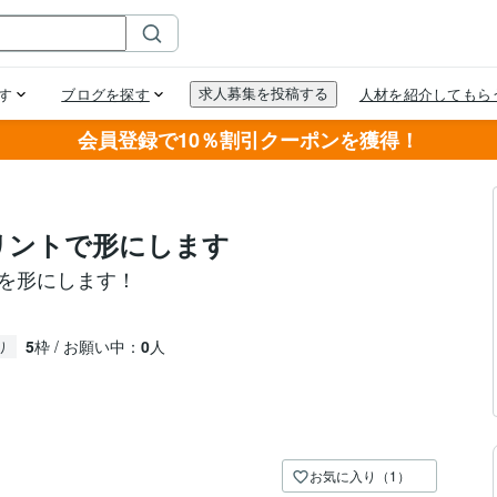
会員登録で10％割引クーポンを獲得！
リントで形にします
のを形にします！
5
枠 / お願い中：
0
人
り
お気に入り（1）