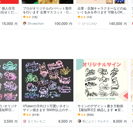
中
 個人住宅
プロがオリジナルのパペット製作
企業・店舗キャラクターなどのぬ
お任せくださ
を行います 企業マスコット・C
いぐるみを作ります 可動もOK｜
M・動画配信用のキャラクターに
その子らしさを大切に、使い方に
5.0
(16)
5.0
(14)
合わせて設計します
15,000
100,000
140,000
Shuwachan
ひつじのひ
円
円
円
愛いオリジナ
VTuberの方向け☆可愛いネオン
サインのデザイン＋書き方動画
最短即日！
サイン描きます 500件以上のサイ
【最短即日】納品します ★安心
フ入りサイ
ン制作経験☆商用利用無料！迅速
の圧倒的制作実績数★迷ったらま
5.0
(419)
4.9
(506)
丁寧に対応☆
ずはご相談ください♪
3,500
6,500
8,000
まぐろいちご
青により｜マルチクリエイター
円
円
円