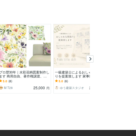
プロ歴30年｜水彩花柄図案制作し
一級建築士によるおしゃれな間取
センイル広告・
ます 商用自由、著作権譲渡、使
りを提案致します 家事動線が良
ン作成を承りま
い道自由
く、使い勝手のいい間取りを提案
告掲載について
5.0
(8)
5.0
(6)
5.0
(32)
します✨
ください！
25,000
20,000
M T28
ゆう建築スタジオ
Orion Design
円
円