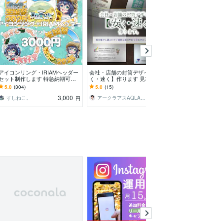
アイコンリング・IRIAMヘッダー
会社・店舗の封筒デザインを【安
安く早く誰より
セット制作します 特急納期可！
く・速く】作ります 見本集から
ルサイン制作し
単体でのご依頼も歓迎です！！
選ぶだけ！面倒な指示や打ち合わ
商用利用OKな
5.0
(304)
5.0
(15)
5.0
(516)
せをしたくない貴方へ
ンです！
3,000
3,000
すしねこ。
アークラアスAQLASS
ももしろ￤デ
円
円