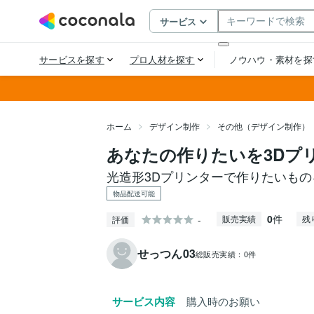
ホーム
デザイン制作
その他（デザイン制作）
あなたの作りたいを3Dプ
光造形3Dプリンターで作りたいも
物品配送可能
0
件
-
販売実績
残
評価
せっつん03
総販売実績：
0件
サービス内容
購入時のお願い