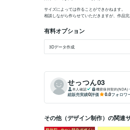
サイズによっては作ることができかねます。

有料オプション
3Dデータ作成
せっつん03
本人確認
機密保持契約(NDA)
0
0.0
総販売実績
評価
フォロワ
その他（デザイン制作）の関連