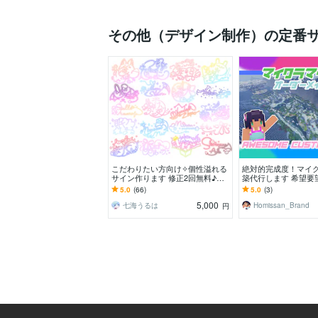
その他（デザイン制作）の定番
こだわりたい方向け✧︎個性溢れる
絶対的完成度！マイ
サイン作ります 修正2回無料♪あ
築代行します 希望要
なたのデザインイメージを形にし
ござれ。世界レベル
5.0
(66)
5.0
(3)
ます！
ーが作ります。
5,000
七海うるは
Homissan_Brand
円