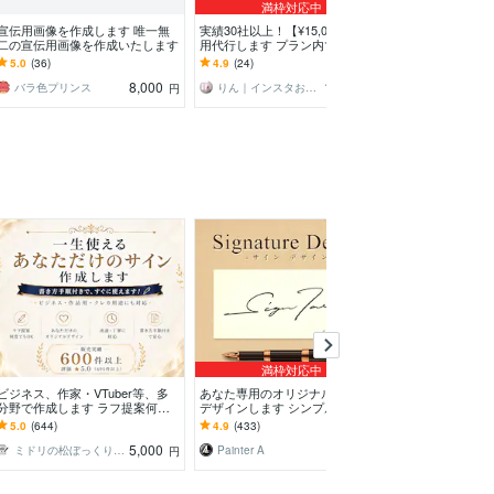
満枠対応中
宣伝用画像を作成します 唯一無
実績30社以上！【¥15,000】で運
商品の価値を上
二の宣伝用画像を作成いたします
用代行します プラン内でリール
扱説明書を作り
もOK！キャプション、DMもお任
での実績多数！
5.0
(36)
4.9
(24)
5.0
(73)
せ！
やすい取説
8,000
15,000
バラ色プリンス
りん｜インスタお任せください❀
Flexiblue Desi
円
円
満枠対応中
ビジネス、作家・VTuber等、多
あなた専用のオリジナルサインを
キャラクターの
分野で作成します ラフ提案何度
デザインします シンプル系から
配信素材制作致
でも。書き方付きでオリジナルサ
デザイン系まで幅広く対応！
ル配信素材を制
5.0
(644)
4.9
(433)
5.0
(57)
イン、ロゴをご提案
ション付きも可
5,000
4,000
ミドリの松ぼっくり⭐️ サインデザイナー
Painter A
ツキマチ
円
円