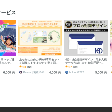
サービス
クラマップ建
あなたのためのIRIAM専用セット
長3・角2封筒デザイン 印刷入稿
望なんでも
を制作します あなたの夢を彩
データ作成します 印刷手配も対
のメガビルダ
る、特別な返礼品で新たなステー
応可能 企業・店舗・士業の封筒
4.8
(12)
4.7
(50)
ジへ！
デザイン実績あり
6,000
4,000
5,000
Kanon｜実績1500以上のデザイナー
holdout7777
円
円
円