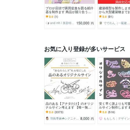
満枠対応
プロが店頭で購買促進を図る紙什
建築模型を製作します
器を制作ます 商品が競り合う売
から大型建築物まで
り場で、確実な情報提供と購入を
い！⭐︎送料込み⭐︎
5.0
(1)
5.0
(91)
促します
150,000
and mh l 美容特化デザイナー
ででわん（一級建築士）
円
お気に入り登録が多いサービス
品のある【アナタだけ】のオリジ
安く早く誰よりも可
ナルサイン考えます ︎【唯一無
ルサイン制作します 
二︎】個人も企業も対応可「印象に
商用利用OKなモチー
5.0
(3373)
5.0
(516)
残る」署名をご提案
ンです！
8,000
羽島季麻☘️シグニチャーデザイナー／ロゴ
ももしろ￤デザイン
円