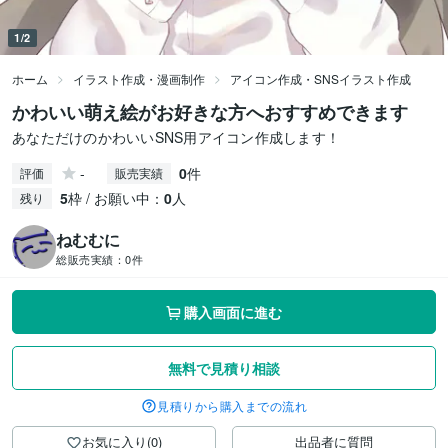
1/2
ホーム
イラスト作成・漫画制作
アイコン作成・SNSイラスト作成
かわいい萌え絵がお好きな方へおすすめできます
あなただけのかわいいSNS用アイコン作成します！
-
0
件
評価
販売実績
5
枠 / お願い中：
0
人
残り
ねむむに
総販売実績：
0件
購入画面に進む
無料で見積り相談
見積りから購入までの流れ
お気に入り(0)
出品者に質問