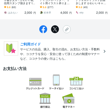
信用スタンプ描きます twit
イト用イラスト承ります
きします かわいいキャッ
chやyoutube、TikTokLIVE
SNS用やバナー用画像等
チーなデフォルメイラス
5.0
(63)
5.0
(277)
5.0
(45)
にどうぞ！
に！ゆるいイラストで個
トをお手軽価格で！
2,000
4,000
2,000
性を出せます
はみもい
杉本早
eiry
円
円
円
ご利用ガイド
サービスの出品、購入、取引の流れ、お支払い方法・手数料
や、ココナラを安心・安全に使って頂くための制度やマナー
など、ココナラの使い方はこちら。
お支払い方法