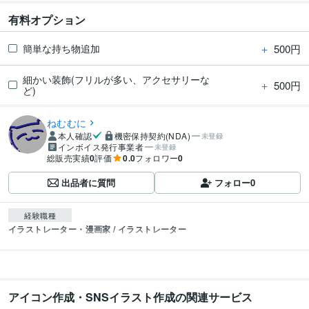
有料オプション
＋
500円
簡単な持ち物追加
細かい装飾(フリルが多い、アクセサリーな
＋
500円
ど)
ねむむに
本人確認
機密保持契約(NDA)
未登録
インボイス発行事業者
未登録
総販売実績
0
評価
0.0
フォロワー
0
出品者に質問
フォロー
0
経験職種
イラストレーター・漫画家 / イラストレーター
アイコン作成・SNSイラスト作成の関連サービス