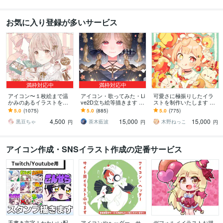
お気に入り登録が多いサービス
満枠対応中
満枠対応中
アイコン〜１枚絵まで温
アイコン・歌ってみた・Li
可愛さに極振りしたイラ
かみのあるイラストを描
ve2D立ち絵等描きます ち
ストを制作いたします ★
きます ★ココナラ自体が
びキャラや配信用イラス
商用利用＆二次利用込
5.0
(1075)
5.0
(885)
5.0
(775)
初めての方も、お気軽に
ト等、幅広く制作してい
み！ミニキャラは小物２
4,500
15,000
15,000
ご相談ください♪★
ます！
点まで無料！★
黒豆ちゃ
茶木藍波
木野ねっこ
円
円
円
アイコン作成・SNSイラスト作成の定番サービス
手書き文字！かわいい配
アイコンやヘッダー、サ
デフォルメイラストお描