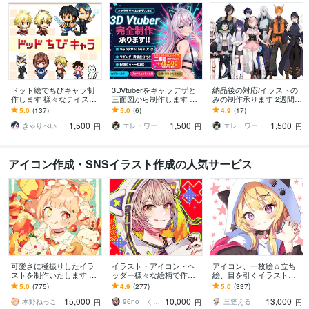
ドット絵でちびキャラ制
3DVtuberをキャラデザと
納品後の対応/イラストの
作します 様々なテイスト
三面図から制作します 配
みの制作承ります 2週間後
のちびキャラを作成しま
信画面/背景/ネームロゴ/離
のアフター対応受付窓口
5.0
(137)
5.0
(6)
4.9
(17)
す
席中/待機中/OP/EDセット
です
1,500
1,500
1,500
きゃりぺい
エレ・ワークス｜Vtuber制作
エレ・ワークス｜Vtuber制作
円
円
円
アイコン作成・SNSイラスト作成の人気サービス
可愛さに極振りしたイラ
イラスト・アイコン・ヘ
アイコン、一枚絵☆立ち
ストを制作いたします ★
ッダー様々な絵柄で作成
絵、目を引くイラスト描
商用利用＆二次利用込
します 商用可！似顔絵・
きます イリアム、サム
5.0
(775)
4.9
(277)
5.0
(337)
み！ミニキャラは小物２
ブログ・インスタ・動画
ネ、live2D、YouTube、歌
15,000
10,000
13,000
点まで無料！★
配信サムネ等用途様々！
ってみたも
木野ねっこ
96no くろの
三笠える
円
円
円