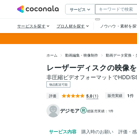
ホーム
動画編集・映像制作
動画データ変換・
レーザーディスクの映像
非圧縮ビデオフォーマットでHDD/S
物品配送可能
1
件
5.0
(1)
販売実績
評価
デジモア
総販売実績：
1件
サービス内容
購入時のお願い
評価・感