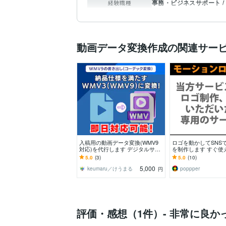
事務・ビジネスサポート /
経験職種
動画データ変換作成の関連サー
入稿用の動画データ変換(WMV9
ロゴを動かしてSNS
対応)を代行します デジタルサイ
を制作します すぐ使
ネージ広告・自治体・企業CMを
前に複数案から選ぶ
5.0
(3)
5.0
(10)
入稿用にすぐ変換♪
ナル制作も可能
5,000
keumaru／けうまる
poppper
円
評価・感想（1件）- 非常に良か