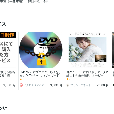
 事務（一般事務）
経験年数 : 5年
ビス
で使える動画
DVD-Videoにプロテクト処理をし
自作ムービーに曲入れしデータ納
える！購入
ます DVD-Videoにコピーガード処
品します 曲の編集・ムービーへ
だけ、オリジ
理をしてコピー不可にします
の曲入れ・DVD納品も可能
-
-
3,000
3,000
2,500
アクロスメディア
プリンセスネット
円
円
円
った