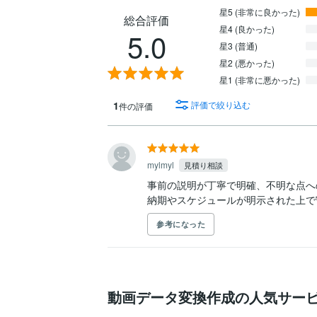
星5 (非常に良かった)
総合評価
星4 (良かった)
5.0
星3 (普通)
星2 (悪かった)
星1 (非常に悪かった)
1
評価で絞り込む
件の評価
mylmyl
見積り相談
事前の説明が丁寧で明確、不明な点へ
納期やスケジュールが明示された上で
参考になった
動画データ変換作成の人気サー