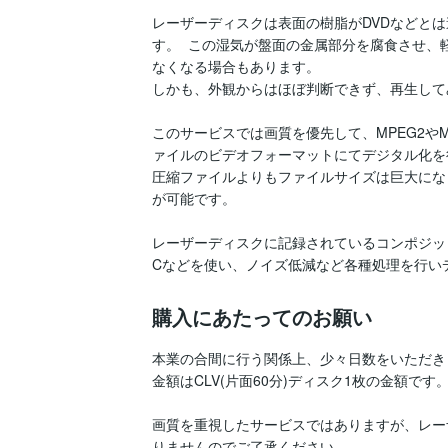
レーザーディスクは表面の樹脂がDVDなどと
す。  この湿気が盤面の金属部分を腐食させ、
なくなる場合もあります。

しかも、外観からはほぼ判断できず、再生して
このサービスでは画質を優先して、MPEG2やMP
ァイルのビデオフォーマットにてデジタル化を
圧縮ファイルよりもファイルサイズは巨大にな
が可能です。

レーザーディスクに記録されているコンポジッ
Cなどを使い、ノイズ低減など各種処理を行い
購入にあたってのお願い
本業の合間に行う関係上、少々日数をいただき
金額はCLV(片面60分)ディスク1枚の金額です。
画質を重視したサービスではありますが、レー
りませんのでご了承ください。
