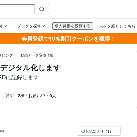
会員登録で10％割引クーポンを獲得！
ダビング
動画データ変換作成
をデジタル化します
SDに記録します
2
枠 / お願い中：
0
人
残り
想
お気に入り（1）