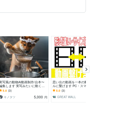
満枠
実写風の動物AI動画制作/台本〜
思い出の動画を一本の動画ファイ
VHSのテープを
編集します 実写みたいに動く。
ルに繋げます PC・スマホのデー
す 昔のビデオを
動物AIショートを1本から制作し
タ整理を希望されてる方に是非オ
レーヤーで。簡
5.0
(3)
5.0
(3)
5.0
(431)
ます
ススメです！
5,000
2,500
キノタツ
GREAT WALL
四谷 VM4
円
円