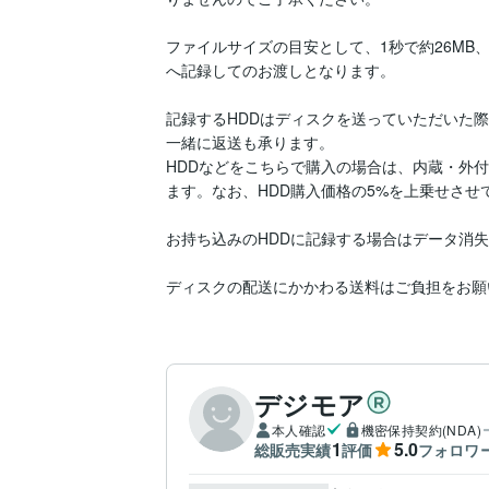
ファイルサイズの目安として、1秒で約26MB、
へ記録してのお渡しとなります。

記録するHDDはディスクを送っていただいた
一緒に返送も承ります。

HDDなどをこちらで購入の場合は、内蔵・外
ます。なお、HDD購入価格の5%を上乗せさせ
お持ち込みのHDDに記録する場合はデータ消失
ディスクの配送にかかわる送料はご負担をお願
デジモア
本人確認
機密保持契約(NDA)
1
5.0
総販売実績
評価
フォロワ