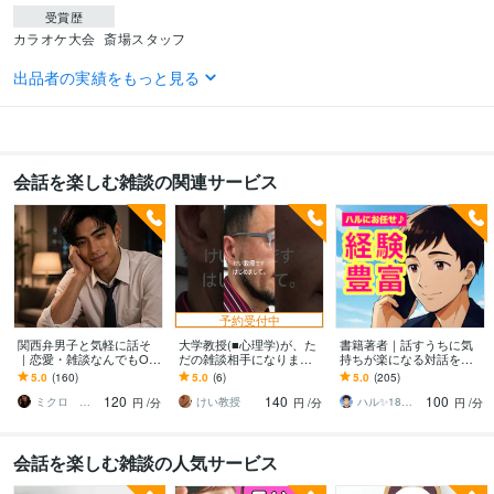
受賞歴
カラオケ大会
斎場スタッフ
出品者の実績をもっと見る
資格・検定
普通自動車第一種運転免許
取得年 : 1974年
得意分野
資産運用・副業の相談
スマホ操作
会話を楽しむ雑談の関連サービス
予約受付中
関西弁男子と気軽に話そ
大学教授(■心理学)が、た
書籍著者｜話すうちに気
｜恋愛・雑談なんでもOK
だの雑談相手になります
持ちが楽になる対話をし
ます 関西弁低音ボイス♡
引出しの多い気さくな教
ます 18年7万人以上の実
5.0
(160)
5.0
(6)
5.0
(205)
話終わった後は元気にな
授と、楽しくおしゃべり
績｜恋愛・仕事・私生活
120
140
100
る？
するだけです。
のモヤモヤ聴くよ✨
ミクロ 恋愛経験豊富な関西兄さん
けい教授
ハル✨18年7万人以上の実績×書籍著者
円
/分
円
/分
円
/分
会話を楽しむ雑談の人気サービス