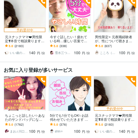
予約受付中
元スナックママ❤️男性限
今すぐ話したい！疲れて
男性限定⭐️ 元夜職経験者
定❣️本音で相談乗ります
いる時…優しい言葉で話
が、性について聴きます
私に頼ってみませんか❤️
します 何でもどうぞ✨愚
性のお悩みや好きな趣
5.0
(2183)
5.0
(338)
5.0
(637)
味方になります。
痴/恋愛♡/雑談/寂しい/モ
味…安心して打ち明けて
140
100
100
ヤモヤ/楽しい♪
ねʕ•ᴥ•ʔ
いい歳のエリー♡
雪水三つ葉☘️あったかコミュニケーション
こころ（＾_＾）
円
/分
円
/分
円
/分
お気に入り登録が多いサービス
予約受付中
ちょこっと話したい✨あな
5分でも1分でもOK✨お話
元スナックママ❤️男性限
たのサンドバッグになり
伺わせていただきます 愚
定❣️本音で相談乗ります
ます 女性も大歓迎✨秘密
痴・相談・雑談なんでも
私に頼ってみませんか❤️
5.0
(1762)
5.0
(376)
5.0
(2183)
厳守☘️話すことでお気持
お話ください♪
味方になります。
100
100
140
ちが晴れやかに☘️
まお♫川口茉央♫
shin⭐️
いい歳のエリー♡
円
/分
円
/分
円
/分