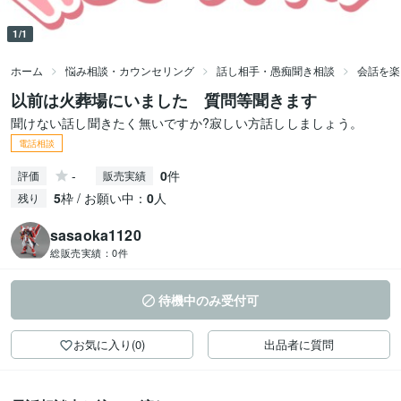
1/1
ホーム
悩み相談・カウンセリング
話し相手・愚痴聞き相談
会話を楽
以前は火葬場にいました 質問等聞きます
聞けない話し聞きたく無いですか?寂しい方話ししましょう。
電話相談
-
0
件
評価
販売実績
5
枠 / お願い中：
0
人
残り
sasaoka1120
総販売実績：
0件
待機中のみ受付可
お気に入り(0)
出品者に質問