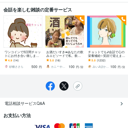
会話を楽しむ雑談の定番サービス
ワンコインで5日間チャッ
お酒だいすき➡あなたの飲
チョットでも♪会話で心の
トにお付き合い致します 5
みエピソードで私、飲み
栄養補給✨笑顔で迎えます
00円で5日間のチャットが
ます 飲み会｜ひとり居酒
男女OK！相談・愚痴・雑
4.9
(14)
5.0
(16)
5.0
(1232)
出来ます！1日約100円で
屋｜塩でのめちゃう｜つ
談・何でも♪安心して話せ
500
100
100
す
まみ｜やんちゃ談も！
る場所☘️
砂糖ささら
カニ＊やわらかまごころ検定1級
みい♪ぽかぽか部屋 ♪
円
円
/分
円
/分
電話相談サービスQ&A
お支払い方法