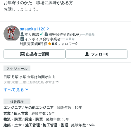
お年寄りのかた　職場に興味がある方

お話ししましょう。
sasaoka1120
本人確認
機密保持契約(NDA)
未登録
インボイス発行事業者
未登録
総販売実績
0
評価
0.0
フォロワー
0
出品者に質問
フォロー
0
スケジュール
日曜 月曜 水曜 金曜は時間が自由

火曜 木曜 土曜は病院の為 夕方まで
すべて見る
経験職種
エンジニア / その他エンジニア
経験年数 : 10年
営業 / 個人営業
経験年数 : 5年
物流・購買 / 調達・購買
経験年数 : 5年
建築・土木・施工管理 / 施工管理・監理
経験年数 : 5年