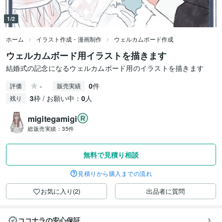
1/2
ホーム
イラスト作成・漫画制作
ウェルカムボード作成
ウェルカムボード用イラストを描きます
結婚式の記念になるウェルカムボード用のイラストを描きます
-
0
件
評価
販売実績
3
枠 / お願い中：
0
人
残り
migitegamigi
総販売実績：
35件
無料で見積り相談
見積りから購入までの流れ
お気に入り(2)
出品者に質問
ココナラの安心保証