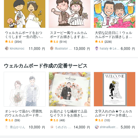
ウェルカムボードをおつ
スヌーピー風ウェルカム
大切な記念日に！ウェル
くりします 一生の思い出
ボードお描きします おふ
カムボードお描きします
を形に！2種類のタッチを
たりの想いを詰め込んだ
結婚式・記念日の想い出
5.0
(354)
5.0
(514)
4.9
(228)
無料でご提案します！
こだわり似顔絵ウェルカ
に残る似顔絵をお届け致
11,000
13,000
6,000
ムボード♡
します！
kinokonoc
Illustrator kummy
hataly ❁ Lee／ enme
円
円
円
ウェルカムボード作成の定番サービス
オシャレで温かい雰囲気
お花のような繊細で上品
文字入れのみ★ウェルカ
のウェルカムボード作成
なイラストをお描きしま
ムボードデータ作成しま
します 現役イラストレー
す 結婚式/似顔絵/ウェルカ
す 文字変更のみで★格安5
5.0
(59)
5.0
(48)
5.0
(10)
ターが心を込めてお描き
ムボード/水彩風/ウェディ
000円★でデータ納品しま
10,000
14,000
5,000
します。※データお渡し
ング
す
青山かりん
うめざわ しおり
shiinaillustration
円
円
円