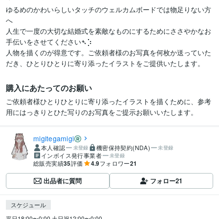
ゆるめのかわいらしいタッチのウェルカムボードでは物足りない方
へ

人生で一度の大切な結婚式を素敵なものにするためにささやかなお
手伝いをさせてください➴⡱

人物を描くのが得意です。ご依頼者様のお写真を何枚か送っていた
だき、ひとりひとりに寄り添ったイラストをご提供いたします。
購入にあたってのお願い
ご依頼者様ひとりひとりに寄り添ったイラストを描くために、参考
用にはっきりとひた写りのお写真をご提示お願いいたします。
migitegamigi
本人確認
機密保持契約(NDA)
未登録
未登録
インボイス発行事業者
未登録
総販売実績
35
評価
4.9
フォロワー
21
出品者に質問
フォロー
21
スケジュール
平日18:00〜0:00 土日祝12:00〜0:00