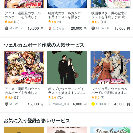
アニメ・漫画風のウェル
結婚式のウェルカムボー
映画ポスター風の記念イ
カムボードを作成します
ド用イラストを描きます
ラストを作成します 映画
公式イラスト制作実績あ
海外アニメ風プリンセス
の主人公になれる、世界
5.0
(92)
5.0
(4)
5.0
(11)
り 安心の高品質仕上げ
イラストで結婚式の思い
に一枚だけの作品
15,000
20,000
15,000
出作りのお手伝い
M・W・P
はくちゅーむ
M・W・P
円
円
円
ウェルカムボード作成の人気サービス
アニメ・漫画風のウェル
ポップなウェディングイ
ジョジョ風にウェルカム
カムボードを作成します
ラストを描きます おふた
ボードの似顔絵描きます
公式イラスト制作実績あ
りの写真を元に明るくポ
結婚式のウェルカムボー
5.0
(92)
5.0
(72)
5.0
(7)
り 安心の高品質仕上げ
ップなイラストを作成し
ドやプレゼントご注文の
15,000
6,000
45,000
ます♡
方にオススメ！
M・W・P
mauve_illustration
STUDIO FCOX
円
円
円
お気に入り登録が多いサービス