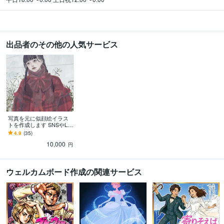
出品者のその他の人気サービス
写真を元に似顔絵イラス
トを作成します SNSやLIN
Eのアイコン等にオススメ
4.9
(35)
です
10,000
円
ウェルカムボード作成の関連サービス