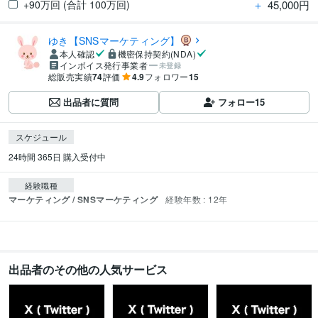
＋
45,000円
+90万回 (合計 100万回)
ゆき【SNSマーケティング】
本人確認
機密保持契約(NDA)
インボイス発行事業者
未登録
総販売実績
74
評価
4.9
フォロワー
15
出品者に質問
フォロー
15
スケジュール
24時間 365日 購入受付中
経験職種
マーケティング / SNSマーケティング
経験年数 : 12年
出品者のその他の人気サービス