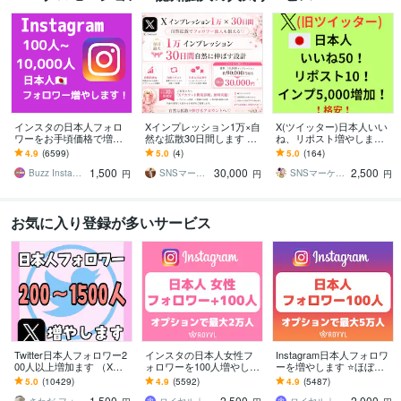
インスタの日本人フォロ
Xインプレッション1万×自
X(ツイッター)日本人いい
ワーをお手頃価格で増や
然な拡散30日間します ポ
ね、リポスト増やします
します インスタ日本人フ
スト分割対応♡フォロワ
いいね50、リポスト10、
4.9
(6599)
5.0
(4)
5.0
(164)
ォロワー100人～【高品質
ー流入も狙える拡散設計⭐︎
インプレッション5,000で
1,500
30,000
2,500
✨お手頃価格❗】
自然に
Buzz Insta【SNSマーケ】
SNSマーケティング沙織
SNSマーケター よし
円
円
円
お気に入り登録が多いサービス
Twitter日本人フォロワー2
インスタの日本人女性フ
Instagram日本人フォロワ
00人以上増加ます （X）
ォロワーを100人増やしま
ーを増やします ⭐️ほぼ減
日本人のアクティブ フォ
す ⭐️12月最新版・最大2万
少なし・+100人～最大5万
5.0
(10429)
4.9
(5592)
4.9
(5487)
ロワーを増やします。
人・Instagram⭐️
人⭐️
1,500
2,500
2,000