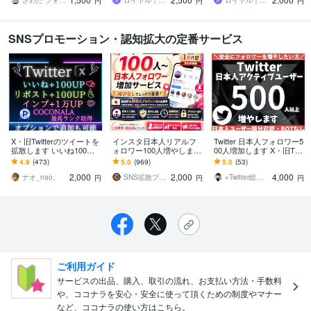
さわだ フォロワー31万人
ロイヤル｜SNSフォロワーサポート
ロイヤル｜SNSフォロワーサポート
円
円
円
SNSプロモーション・認知拡大の定番サービス
X・旧Twitterのツイートを
インスタ日本人リアルフ
Twitter 日本人フォロワー5
拡散します いいね100、R
ォロワー100人増やします
00人増加します X・旧Twit
T100、インプレッション1
⭐️最高品質⭐️減少なし！ゆ
ter 日本人フォロワー500
4.9
(473)
5.0
(969)
5.0
(53)
0000増加！！
っくり増加対応！振り分
人以上増やします
2,000
2,000
4,000
け可能！
ナオ_nao。
SNS拡散プロ【実績1万件越＆即日対応】
⭐︎Twitter総フォロワー35万⭐︎
円
円
円
ご利用ガイド
サービスの出品、購入、取引の流れ、お支払い方法・手数料
や、ココナラを安心・安全に使って頂くための制度やマナー
など、ココナラの使い方はこちら。