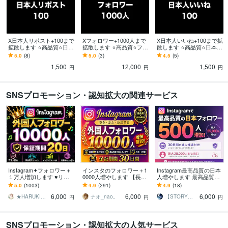
X日本人リポスト+100まで
Xフォロワー+1000人まで
X日本人いいね+100まで拡
拡散します ⭐️高品質⭐️日本
拡散します ⭐️高品質⭐️フォ
散します ⭐️高品質⭐️日本人
人リポストを増やしたい
ロワーを増やしたい方に
いいねを増やしたい方に
5.0
(8)
5.0
(3)
4.5
(5)
方にオススメです！
オススメです！
オススメです！
1,500
12,000
1,500
円
円
円
SNSプロモーション・認知拡大の関連サービス
Instagram✦フォロワー＋
インスタのフォロワー＋1
Instagram最高品質の日本
１万人増加します ♥リー
0000人増やします 【長期
人増やします 最高品質の
ル再生回数３００００回
保証】Instagram1万人増
日本人フォロワーを増や
5.0
(1003)
4.9
(291)
4.9
(18)
おまけ付き♥インスタ１０
加！選べるおまけ付き！
したい方はお任せ下さ
6,000
6,000
6,000
０００人
い！
★HARUKI★SNS集客サポート
ナオ_nao。
【STORY】GENKA Shop
円
円
円
SNSプロモーション・認知拡大の人気サービス