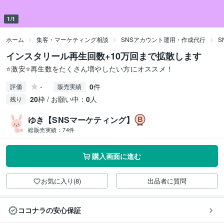
1/1
ホーム
集客・マーケティング相談
SNSアカウント運用・作成代行
S
インスタリール再生回数+10万回まで拡散します
⭐️激安⭐️再生数をたくさん増やしたい方にオススメ！
-
0
件
評価
販売実績
20
枠 / お願い中：
0
人
残り
ゆき【SNSマーケティング】
総販売実績：
74件
購入画面に進む
お気に入り(8)
出品者に質問
ココナラの安心保証