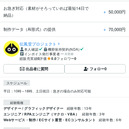
お急ぎ対応（素材がそろっていれば最短14日で
＋
50,000円
納品）
＋
70,000円
制作データ（AI形式）の提供
伝風堂プロジェクト
本人確認
機密保持契約(NDA)
インボイス発行事業者
未登録
総販売実績
0
評価
0.0
フォロワー
0
出品者に質問
フォロー
0
スケジュール
平日：10時～18時、土日祝日：急ぎの場合のみ対応可能
経験職種
デザイナー / グラフィックデザイナー
経験年数 : 13年
エンジニア / RPAエンジニア（マクロ・VBA）
経験年数 : 3年
Webサービス・制作 / ECサイト運営・ECコンサルタント
経験年数 : 6年