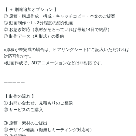
【 ＋ 別途追加オプション 】

◎ 原稿・構成作成：構成・キャッチコピー・本文のご提案

◎ 動画制作‥1～3分程度の紹介動画

◎ お急ぎ対応（素材がそろっていれば最短14日で納品）

◎ 制作データ（AI形式）の提供

※原稿が未完成の場合は、ヒアリングシートにご記入いただければ
対応可能です。

※動画作成で、3Dアニメーションなどは非対応です。

ーーーーー

【 制作の流れ 】

① お問い合わせ、見積もりのご相談

② サービスのご購入

③ 原稿・素材のご提出

④ デザイン確認（顔無しミーティング対応可）
