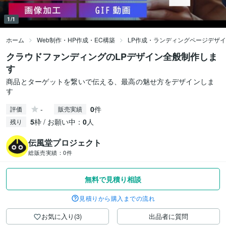
1/1
ホーム
Web制作・HP作成・EC構築
LP作成・ランディングページデザ
クラウドファンディングのLPデザイン全般制作しま
す
商品とターゲットを繋いで伝える、最高の魅せ方をデザインしま
す
-
0
件
評価
販売実績
5
枠 / お願い中：
0
人
残り
伝風堂プロジェクト
総販売実績：
0件
無料で見積り相談
見積りから購入までの流れ
お気に入り(3)
出品者に質問