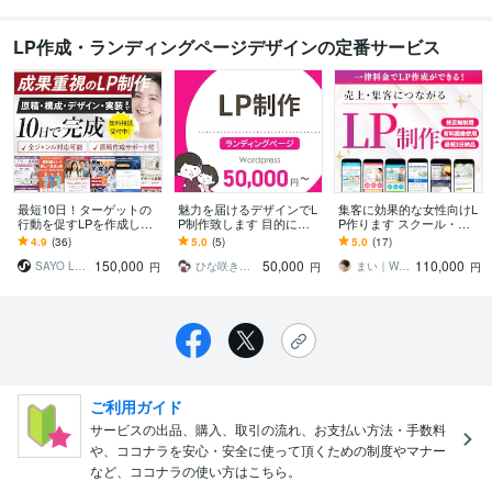
LP作成・ランディングページデザインの定番サービス
最短10日！ターゲットの
魅力を届けるデザインでL
集客に効果的な女性向けL
行動を促すLPを作成しま
P制作致します 目的に沿
P作ります スクール・養
す 行動を促す情報設計か
ったLP（ランディングペ
成講座系などのLPデザイ
4.9
(36)
5.0
(5)
5.0
(17)
らデザイン・実装まで全
ージ）制作を致します！
ン実績多数！
150,000
50,000
110,000
てお任せください。
SAYO LP DESIGN
ひな咲きデザイン
まい｜WEBデザイナー・イラストレーター
円
円
円
ご利用ガイド
サービスの出品、購入、取引の流れ、お支払い方法・手数料
や、ココナラを安心・安全に使って頂くための制度やマナー
など、ココナラの使い方はこちら。