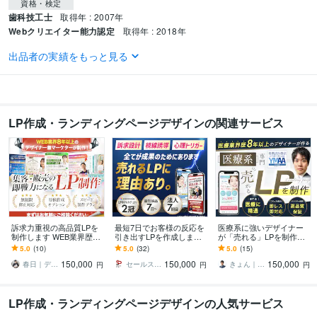
資格・検定
歯科技工士
取得年 : 2007年
Webクリエイター能力認定
取得年 : 2018年
出品者の実績をもっと見る
ビジネス・クリエイティブツール
Excel:8年
Adobe Photoshop:15年
Adobe Premiere Pro:3年
Adobe Illustrator:13年
得意分野
LP作成・ランディングページデザインの関連サービス
Web制作・HP作成・EC構築
ECサイトのバナー・商品ページ　制作
楽天
amazon
画像加工
バナー
商品ページ
ランディングページ
ネットショップ
ECサイト
販売ページ
商品紹介
Web制作・HP作成・EC構築
クラウドファンディング、LP、全般
makuake
campfire
creema
LP
商品ページ
リターン
GIF
バナー
キャッチコピー
商品紹介文
訴求力重視の高品質LPを
最短7日でお客様の反応を
医療系に強いデザイナー
制作します WEB業界歴８
引き出すLPを作成します
が「売れる」LPを制作し
年のデザイナー兼マーケ
納品まで何度でも修正O
ます 医療業界歴8年以上！
5.0
(10)
5.0
(32)
5.0
(15)
ターが制作を担当！
K！納得いくまで対応させ
薬機法・医療広告ガイド
150,000
150,000
150,000
ていただきます
ラインの知見あり！
春日｜デザイン制作
セールスデザインクリエイト
きょん｜医療系LP専門デザイナー
円
円
円
LP作成・ランディングページデザインの人気サービス