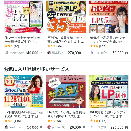
元マーケ会社のデザイナ
圧倒的な成果実績！売上
低価格で高品質のランデ
ーが魅せるLPお作りしま
直結のLPを作成します Go
ィングページ作成いたし
す マーケティング視点で
ogle・Meta広告で成果！
ます ココナラ実績100件
5.0
(98)
5.0
(90)
4.9
(207)
反応を高めるLPを設計！
原稿ゼロから丸投げOK
以上の実績ありハイクオ
140,000
270,000
50,000
リティLP制作
とみたみほ
橋本務セールスデザインオフィス合同会社
InfinityDesign1127
円
円
円
お気に入り登録が多いサービス
LP制作実績440件以上！売
LP作成！1万円から見積も
WEB集客に強いランディ
れるLPを制作します 設
り可能本格LP作成します
ングページ制作します
計、構成からライティン
元広告代理店勤務、現ア
【公式PRO認定済】広告
4.9
(445)
5.0
(668)
5.0
(116)
グ、デザインまで全て丸
フィリエイターがLP作成
成果を最大化するLPを制
50,000
20,000
220,000
投げ対応可能！
★サンプルあり
作します
Yuki_Kanamaru
ponta_依頼多数のため返信遅れます
エスデザインマーケティング
円
円
円