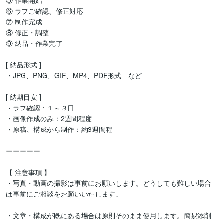
⑤ 作業開始

⑥ ラフご確認、修正対応

⑦ 制作完成

⑧ 修正・調整

⑨ 納品・作業完了

[ 納品形式 ]

・JPG、PNG、GIF、MP4、PDF形式　など

[ 納期目安 ]

・ラフ確認：１～３日

・画像作成のみ：2週間程度

・原稿、構成から制作：約3週間程

ーーーーー

【 注意事項 】

・写真・動画の撮影は事前にお願いします。どうしても難しい場合
は事前にご相談をお願いいたします。

・文章・構成が既にある場合は原則そのまま使用します。簡易添削