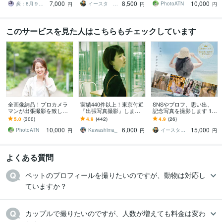
7,000
8,500
10,000
貸、新築、全国対応可
炭：8月９月平日・休日受付中
イースタ 東京フォトグラファー
PhotoATN
円
円
円
このサービスを見た人はこちらもチェックしています
全画像納品！プロカメラ
実績440件以上！東京付近
SNSやプロフ、思い出、
マンが出張撮影を致しま
『出張写真撮影』します
記念写真を撮影します 1日
す 素敵な笑顔を引き出し
枚数制限なし！女性カメ
１組限定！SNSや記念⭐︎あ
5.0
(300)
4.9
(442)
4.9
(26)
ます、人物撮影お任せく
ラマンがプロフィールな
なたの魅力を引き出しま
10,000
6,000
15,000
ださい
ど撮影
す⭐︎
PhotoATN
Kawashima_
イースタ 東京フォトグラファー
円
円
円
よくある質問
ペットのプロフィールを撮りたいのですが、動物は対応し
ていますか？
カップルで撮りたいのですが、人数が増えても料金は変わ