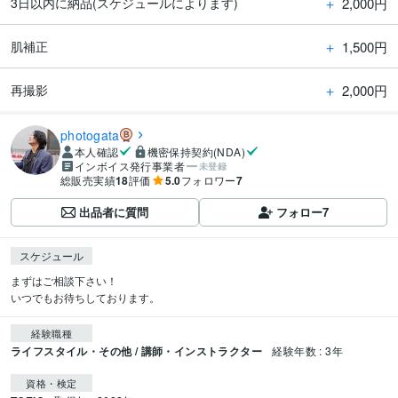
＋
2,000円
3日以内に納品(スケジュールによります)
＋
1,500円
肌補正
＋
2,000円
再撮影
photogata
本人確認
機密保持契約(NDA)
インボイス発行事業者
未登録
総販売実績
18
評価
5.0
フォロワー
7
出品者に質問
フォロー
7
スケジュール
まずはご相談下さい！

いつでもお待ちしております。
経験職種
ライフスタイル・その他 / 講師・インストラクター
経験年数 : 3年
資格・検定