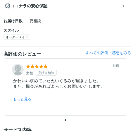
ココナラの安心保証
お届け日数
要相談
スタイル
オーダーメイド
すべての評価・感想をみる
高評価のレビュー
1日前
女性
見積り相談
かわいい求めていたぬいぐるみが届きました。
また、機会があればよろしくお願いいたします。
もっと見る
サービス内容