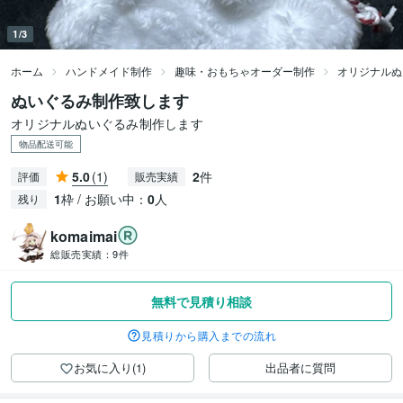
1/3
ホーム
ハンドメイド制作
趣味・おもちゃオーダー制作
オリジナルぬ
ぬいぐるみ制作致します
オリジナルぬいぐるみ制作します
物品配送可能
5.0
(1)
2
件
評価
販売実績
1
枠 / お願い中：
0
人
残り
komaimai
総販売実績：
9件
無料で見積り相談
見積りから購入までの流れ
お気に入り(1)
出品者に質問