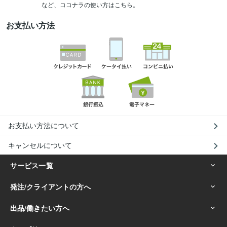
など、ココナラの使い方はこちら。
お支払い方法
お支払い方法について
キャンセルについて