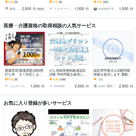
します 現役教員が勉強継
予算を抑えたい｜時間が
す どんな仕事？どうやっ
5.0
(9)
5.0
(9)
5.0
(26)
続を寄り添いながら力強
ない｜添削・加筆・修
て目指す？勉強方法は？
2,500
1,000
1,500
くサポートします
正 すぐ連絡を！
どんなことでも。
鍼灸国家試験道場 お灸先生
うらナース＠看護過程の達人
sayaka519
円
/30分
円
円
医療・介護資格の取得相談の人気サービス
看護実習|看護課題|添削壁
がん登録実務初級者認定
認定理学療法士試験問題
打ち等 すぐ対応します
試験 学科問題を販売して
情報を提供します 運動器
予算を抑えたい｜時間が
ます がん登録実務初級者
認定理学療法士の試験対
5.0
(9)
4.9
(198)
-
(1)
ない｜添削・加筆・修
認定試験(更新試験)を取得
策！
1,000
2,500
2,500
正 すぐ連絡を！
予定の方必見♪
うらナース＠看護過程の達人
turehiro
yoshi 運動器認定理学療法士
円
円
円
お気に入り登録が多いサービス