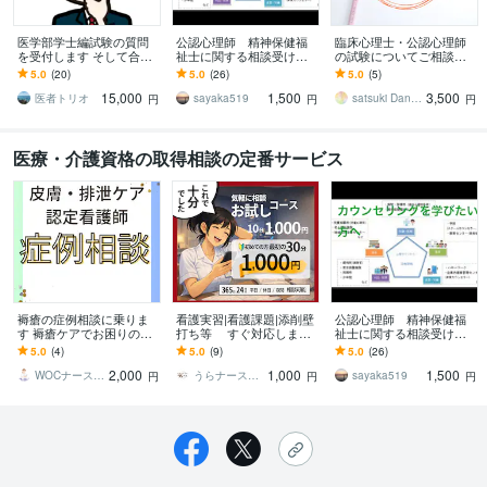
医学部学士編試験の質問
公認心理師 精神保健福
臨床心理士・公認心理師
を受付します そして合格
祉士に関する相談受けま
の試験についてご相談乗
へ 〜医学部学士編入試験
す どんな仕事？どうやっ
ります 現役&一発合格し
5.0
(20)
5.0
(26)
5.0
(5)
は情報戦だ〜
て目指す？勉強方法は？
た臨床心理士・公認心理
15,000
1,500
3,500
どんなことでも。
師がご相談にのります！
医者トリオ
sayaka519
satsuki DandC
円
円
円
医療・介護資格の取得相談の定番サービス
褥瘡の症例相談に乗りま
看護実習|看護課題|添削壁
公認心理師 精神保健福
す 褥瘡ケアでお困りの方
打ち等 すぐ対応します
祉士に関する相談受けま
の相談に応じます
予算を抑えたい｜時間が
す どんな仕事？どうやっ
5.0
(4)
5.0
(9)
5.0
(26)
ない｜添削・加筆・修
て目指す？勉強方法は？
2,000
1,000
1,500
正 すぐ連絡を！
どんなことでも。
WOCナース・はな
うらナース＠看護過程の達人
sayaka519
円
円
円