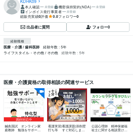
KDHK09
本人確認
機密保持契約(NDA)
未登録
未登録
インボイス発行事業者
未登録
総販売実績
0
評価
0.0
フォロワー
0
出品者に質問
フォロー
0
経験職種
医療・介護 / 歯科医師
経験年数 : 5年
ライフスタイル・その他 / その他
経験年数 : 5年
医療・介護資格の取得相談の関連サービス
満枠対応中
鍼灸国試 オンライン家
看護実習|看護課題|添削壁
公認心理師 精神保健福
庭教師 勉強をサポート
打ち等 すぐ対応します
祉士に関する相談受けま