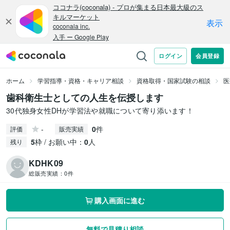
ホーム
学習指導・資格・キャリア相談
資格取得・国家試験の相談
医
歯科衛生士としての人生を伝授します
30代独身女性DHが学習法や就職について寄り添います！
-
0
件
評価
販売実績
5
枠 / お願い中：
0
人
残り
KDHK09
総販売実績：
0件
購入画面に進む
無料で見積り相談