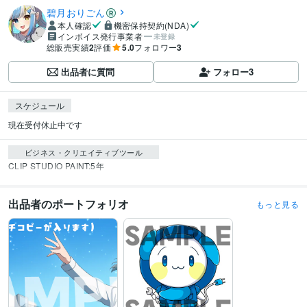
碧月おりごん
本人確認
機密保持契約(NDA)
インボイス発行事業者
未登録
総販売実績
2
評価
5.0
フォロワー
3
出品者に質問
フォロー
3
スケジュール
現在受付休止中です
ビジネス・クリエイティブツール
CLIP STUDIO PAINT:5年
出品者のポートフォリオ
もっと見る