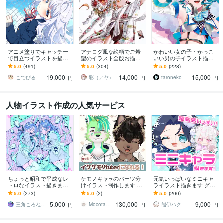
アニメ塗りでキャッチー
アナログ風な絵柄でご希
かわいい女の子・かっこ
で目立つイラストを描き
望のイラスト全般お描き
いい男の子イラスト描き
ます 動画用、スチル、ア
します 年賀絵、アイコ
ます 活動用、女性向けコ
5.0
(491)
5.0
(304)
5.0
(228)
イコン等、目を引くイラ
ン、MV絵、サムネ、キー
ンテンツなど様々なジャ
19,000
14,000
15,000
ストをご希望の方に！
ビジュアル、キャラデザ
ンルに対応します！
こでびる
彩（アヤ）
taroneko
円
円
円
人物イラスト作成の人気サービス
ちょっと昭和で平成なレ
ケモノキャラのパーツ分
元気いっぱいなミニキャ
トロなイラスト描きます
けイラスト制作します 顔
ライラスト描きます グッ
昭和・平成レトロ☆ネオ
が良いイケケモVtuberに
ズ/動画/スタンプ/などに
5.0
(273)
5.0
(2)
5.0
(200)
ン☆パステル
なりたい方、お任せくだ
5,000
130,000
9,000
さい！
三角ころねる☆プロフ必読願います
Mocota（もこた）
熊伊ハク
円
円
円