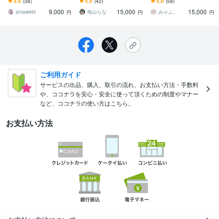
5.0
(38)
5.0
(42)
5.0
(58)
迎！気軽に相談であなた
用途に合わせて選べる、
カロMV、歌ってみた☆商
9,000
15,000
15,000
だけの一枚を制作します
高品質な3プラン
用利用込み◎
amawebi
海山らな
みゃふ。
円
円
円
ご利用ガイド
サービスの出品、購入、取引の流れ、お支払い方法・手数料
や、ココナラを安心・安全に使って頂くための制度やマナー
など、ココナラの使い方はこちら。
お支払い方法