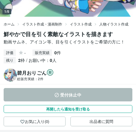
1/5
ホーム
イラスト作成・漫画制作
イラスト作成
人物イラスト作成
鮮やかで目を引く素敵なイラストを描きます
動画サムネ、アイコン等、目を引くイラストをご希望の方に！
-
0
件
評価
販売実績
2
枠 / お願い中：
0
人
残り
碧月おりごん
総販売実績：
2件
受付休止中
再開したら通知を受け取る
お気に入り(0)
出品者に質問