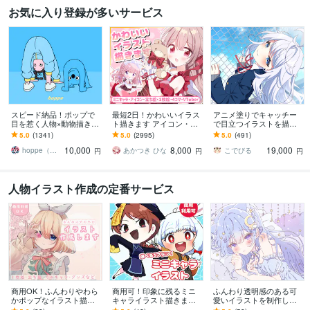
お気に入り登録が多いサービス
スピード納品！ポップで
最短2日！かわいいイラス
アニメ塗りでキャッチー
目を惹く人物×動物描きま
ト描きます アイコン・ミ
で目立つイラストを描き
す 挿絵・動画・グッズな
ニキャラ・４コマ・立ち
ます 動画用、スチル、ア
5.0
(1341)
5.0
(2995)
5.0
(491)
ど鮮やかな配色で個性を
絵をスピード納品しま
イコン等、目を引くイラ
10,000
8,000
19,000
出したい方へ
す！
ストをご希望の方に！
hoppe（ほっぺ）
あかつき ひな
こでびる
円
円
円
人物イラスト作成の定番サービス
商用OK！ふんわりやわら
商用可！印象に残るミニ
ふんわり透明感のある可
かポップなイラスト描き
キャライラスト描きます
愛いイラストを制作しま
ます 初めての方も大歓
配信・動画・グッズに！
す ☆サムネ、おはV、ボ