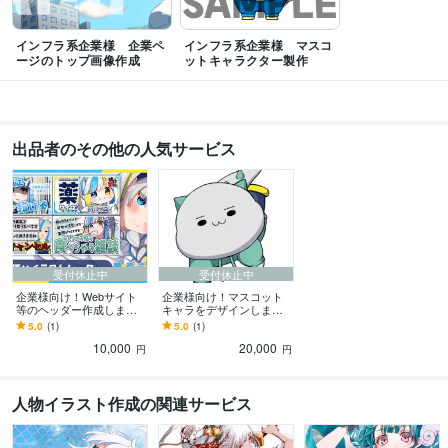
インフラ系企業様 企業ペ
インフラ系企業様 マスコ
ージのトップ画像作成
ットキャラクター製作
出品者のその他の人気サービス
受付休止中
受付休止中
企業様向け！Webサイト
企業様向け！マスコット
等のヘッダー作成します
キャラをデザインします
企業様の魅力が伝わる！
オリジナリティのあるか
5.0
(1)
5.0
(1)
要望に合わせた素敵なデ
わいいマスコットキャラ
10,000
20,000
ザイン
製作
円
円
人物イラスト作成の関連サービス