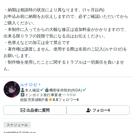
・納期は相談時の状況により異なります。(1ヶ月以内)

お申込み前に納期をお伝えしますので、必ずご確認いただいてから
ご購入ください。

・本制作に入ってからの大幅な修正は追加料金がかかりますので、
出来る限りラフの段階で気になる点はお伝えください。

・色替えなどの加工は全て禁止です

・著作権は譲渡しません。使用する際は名前のご記入(ルナロゼ)を
お願いします。

・制作物を使用したことに関するトラブルは一切責任を負いませ
ん。
ルナロゼ
本人確認
機密保持契約(NDA)
インボイス発行事業者
未登録
総販売実績
0
評価
0.0
フォロワー
4
出品者に質問
フォロー
4
スケジュール
24時間対応可能です。