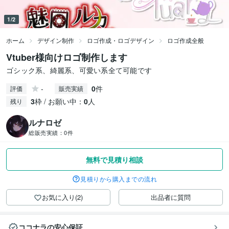
1/2
ホーム
デザイン制作
ロゴ作成・ロゴデザイン
ロゴ作成全般
Vtuber様向けロゴ制作します
ゴシック系、綺麗系、可愛い系全て可能です
-
0
件
評価
販売実績
3
枠 / お願い中：
0
人
残り
ルナロゼ
総販売実績：
0件
無料で見積り相談
見積りから購入までの流れ
お気に入り(2)
出品者に質問
ココナラの安心保証