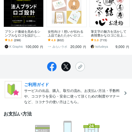
ブランド価値を高めるシ
女性向け！想いが伝わる
筆文字の魅力を活かして
ンプルなロゴを設計しま
上品であたたかいロゴ作
表情豊かなロゴに仕上げ
す 修正無制限｜著作権譲
ります 初めての方も安
ます 商用OK！AIデータ込
5.0
(298)
4.9
(802)
5.0
(715)
渡｜実績300件以上｜キャ
心！著作権譲渡！AIデー
み！温かいやり取りを心
100,000
20,000
9,000
ンセル保証
タ込！
掛けております！
K Graphic
みらいラボ
kofudeya
円
円
円
ご利用ガイド
サービスの出品、購入、取引の流れ、お支払い方法・手数料
や、ココナラを安心・安全に使って頂くための制度やマナー
など、ココナラの使い方はこちら。
お支払い方法