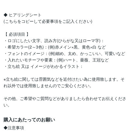
◆ ヒアリングシート

(こちらをコピーして必要事項をご記入ください)

【 必須項目 】

・ロゴにしたい文字、読み方(ひらがな又はローマ字)：

・希望カラー(2～3色)：(例)赤メイン×黒、黄色×白 など

・フォントのイメージ：(例)細め、太め、かっこいい、可愛いなど

・入れたいモチーフや要素：(例)ハート、薔薇、王冠など

・立ち絵 又は イメージがわかるイラスト：

※立ち絵に関しては雰囲気などを近付けたい為に使用致します。そ
れ以外では使用致しませんのでご安心ください。

その他、ご希望やご質問などがありましたら合わせてお伝えくださ
い。
購入にあたってのお願い
◆注意事項
