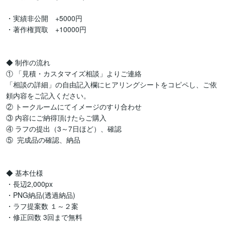
・実績非公開　+5000円

・著作権買取　+10000円

◆ 制作の流れ

① 「見積・カスタマイズ相談」よりご連絡

「相談の詳細」の自由記入欄にヒアリングシートをコピペし、ご依
頼内容をご記入ください。

② トークルームにてイメージのすり合わせ

③ 内容にご納得頂けたらご購入

④ ラフの提出（3～7日ほど）、確認

⑤  完成品の確認、納品

◆ 基本仕様

・長辺2,000px

・PNG納品(透過納品)

・ラフ提案数 １～２案

・修正回数 3回まで無料
