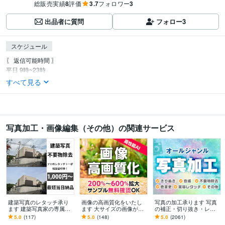
総販売実績
8
評価
3.7
フォロワー
3
出品者に質問
フォロー
3
スケジュール
〖 返信可能時間 〗

平日 9時~23時
すべて見る
写真加工・画像編集（その他）の関連サービス
建築写真のレタッチ承り
画像の高画質化をいたし
写真の加工承ります 写真
ます 建築写真家の専属レ
ます 大サイズの画像が欲
の補正・切り抜き・レタ
タッチャーをしてます。
しい方、画像をより綺麗
ッチ・合成が必要な方に
5.0
(117)
5.0
(148)
5.0
(2061)
にしたい方に