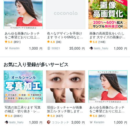
あらゆる画像のレタッチ
色々なデザインを手掛け
画像の高画質化をいたし
をご希望どおりに仕上げ
ます サイトやSNSなとさ
ます 大サイズの画像が欲
ます 【 熟練した技術を持
まざまなデザインを手掛
しい方、画像をより綺麗
5.0
(851)
4.9
(36)
5.0
(148)
つプロのレタッチで安心
けてます。
にしたい方に
1,000
35,000
1,000
のクオリティ 】
Keratim
tt0821
isato_haru
円
円
円
お気に入り登録が多いサービス
写真の加工承ります 写真
現役レタッチャーが画像
あらゆる画像のレタッチ
の補正・切り抜き・レタ
加工/レタッチ致します
をご希望どおりに仕上げ
ッチ・合成が必要な方に
【高クオリティ】品質・
ます 【 熟練した技術を持
5.0
(2061)
5.0
(437)
5.0
(851)
対応・スピード、お任せ
つプロのレタッチで安心
1,000
3,000
1,000
ください
のクオリティ 】
isato_haru
ココレタッチ
Keratim
円
円
円