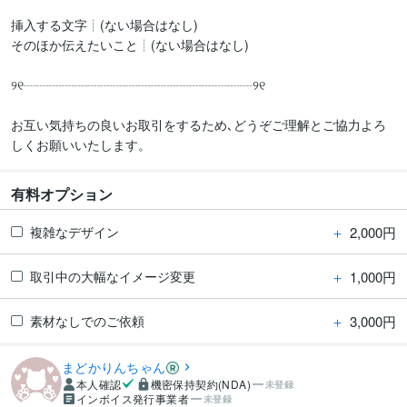
挿入する文字┊(ない場合はなし)

そのほか伝えたいこと┊(ない場合はなし)

୨୧┈┈┈┈┈┈┈┈┈┈┈┈┈┈┈┈┈┈୨୧

お互い気持ちの良いお取引をするため､どうぞご理解とご協力よろ
しくお願いいたします。
有料オプション
＋
2,000円
複雑なデザイン
＋
1,000円
取引中の大幅なイメージ変更
＋
3,000円
素材なしでのご依頼
まどかりんちゃん
本人確認
機密保持契約(NDA)
未登録
インボイス発行事業者
未登録