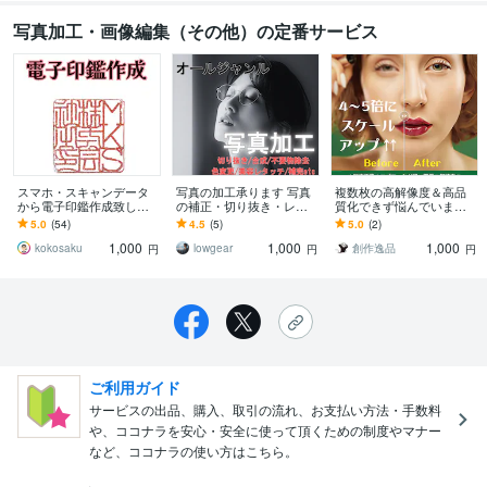
写真加工・画像編集（その他）の定番サービス
スマホ・スキャンデータ
写真の加工承ります 写真
複数枚の高解像度＆高品
から電子印鑑作成致しま
の補正・切り抜き・レタ
質化できず悩んでいます
す リモートワークにも便
ッチ・合成が必要な方に
写真やロゴが粗い問題解
5.0
(54)
4.5
(5)
5.0
(2)
利。透明のデータで納品
決ご相談窓口【最安1枚1,
1,000
1,000
1,000
します。
000円】
kokosaku
lowgear
創作逸品
円
円
円
ご利用ガイド
サービスの出品、購入、取引の流れ、お支払い方法・手数料
や、ココナラを安心・安全に使って頂くための制度やマナー
など、ココナラの使い方はこちら。