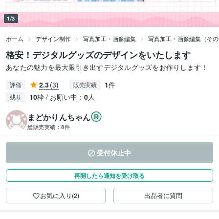
1/3
ホーム
デザイン制作
写真加工・画像編集
写真加工・画像編集（その
格安！デジタルグッズのデザインをいたします
あなたの魅力を最大限引き出すデジタルグッズをお作りします！
2.3
(3)
1
件
評価
販売実績
10
枠 / お願い中：
0
人
残り
まどかりんちゃん
総販売実績：
8件
受付休止中
再開したら通知を受け取る
お気に入り(2)
出品者に質問