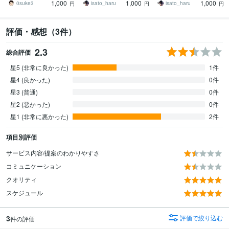
1,000
1,000
1,000
0suke3
isato_haru
isato_haru
円
円
円
評価・感想（3件）
2.3
総合評価
星5 (非常に良かった)
1件
星4 (良かった)
0件
星3 (普通)
0件
星2 (悪かった)
0件
星1 (非常に悪かった)
2件
項目別評価
サービス内容/提案のわかりやすさ
コミュニケーション
クオリティ
スケジュール
3
評価で絞り込む
件の評価