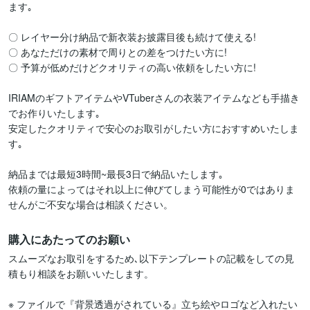
ます｡

〇 レイヤー分け納品で新衣装お披露目後も続けて使える!

〇 あなただけの素材で周りとの差をつけたい方に!

〇 予算が低めだけどクオリティの高い依頼をしたい方に!

IRIAMのギフトアイテムやVTuberさんの衣装アイテムなども手描き
でお作りいたします｡

安定したクオリティで安心のお取引がしたい方におすすめいたしま
す｡

納品までは最短3時間~最長3日で納品いたします｡

依頼の量によってはそれ以上に伸びてしまう可能性が0ではありま
せんがご不安な場合は相談ください。
購入にあたってのお願い
スムーズなお取引をするため､以下テンプレートの記載をしての見
積もり相談をお願いいたします。

※ ファイルで『背景透過がされている』立ち絵やロゴなど入れたい