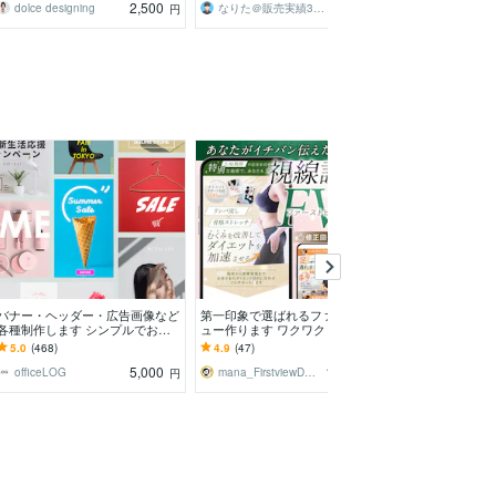
2,500
3,500
dolce designing
なりた＠販売実績300件突破！
OGAmari desi
円
円
バナー・ヘッダー・広告画像など
第一印象で選ばれるファーストビ
集客・売り上げ
各種制作します シンプルでおし
ュー作ります ワクワクした気持
成します SNS/
ゃれな雰囲気のバナーをプロが制
ちで価値を選んでもらう店舗・サ
画像全般お任せ
5.0
(468)
4.9
(47)
5.0
(92)
作
ービスの入口を
5,000
18,000
officeLOG
mana_FirstviewDesign
LinQ Design
円
円