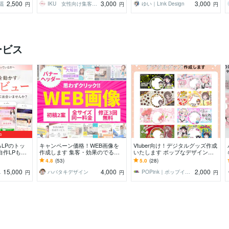
2,500
3,000
3,000
藤遥
IKU 女性向け集客WEBデザイナー
ゆい｜Link Design
円
円
円
ービス
中
LPのトッ
キャンペーン価格！WEB画像を
Vtuber向け！デジタルグッズ作成
自作LPも生
作成します 集客・効果のでるバ
いたします ポップなデザインを
インページに
ナー・ヘッダー
中心に様々なテイストで作成しま
4.8
(53)
5.0
(28)
す
15,000
4,000
2,000
ー制作
ハバタキデザイン
POPink｜ポップインク
円
円
円