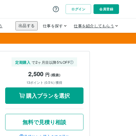
定期購入
で2ヶ月目以降5%OFF
2,500
円
(税抜)
13ポイント (0.5％) 獲得
購入プランを選択
無料で見積り相談