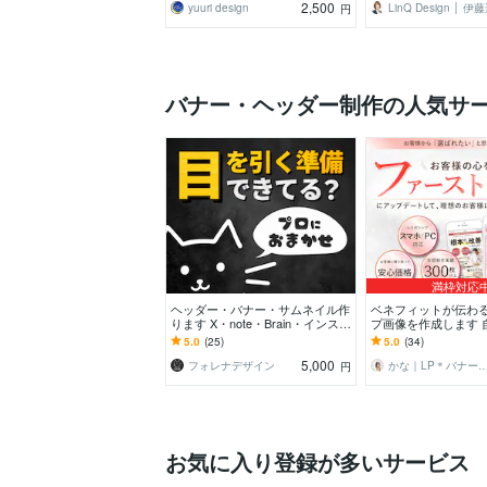
2,500
yuuri design
LinQ Design │ 伊
円
バナー・ヘッダー制作の人気サ
満枠対応
ヘッダー・バナー・サムネイル作
ベネフィットが伝わる
ります X・note・Brain・インス
プ画像を作成します 
タ・広告【親しみ特化】
かせる！簡易オプト
5.0
(25)
5.0
(34)
も使えます！
5,000
フォレナデザイン
かな｜LP＊バナ
円
お気に入り登録が多いサービス