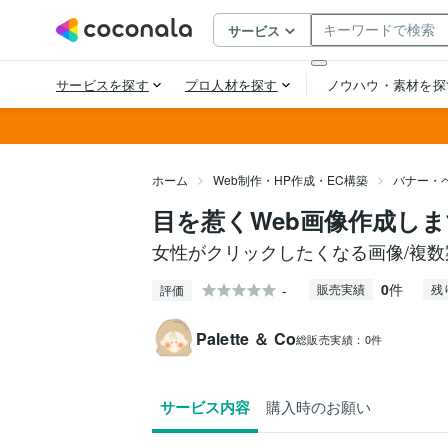
ホーム
Web制作・HP作成・EC構築
バナー・
目を惹くWeb画像作成し
女性がクリックしたくなる画像/複数
0
件
-
販売実績
残
評価
Palette ＆ Co
総販売実績：
0件
サービス内容
購入時のお願い