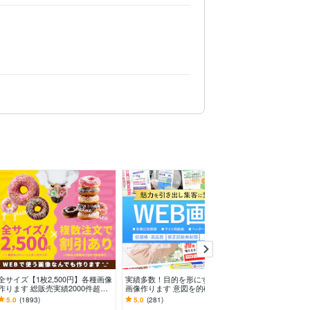
全サイズ【1枚2,500円】各種画像
実績多数！目的を形にするWEB
高品質バナー・ヘ
作ります 総販売実績2000件超お
画像作ります 意図を的確に汲み
像制作します ＋2
まとめ割引あり♪コスパ抜群と大
取り「伝わる」形へ。累計実績30
降セット購入可
5.0
(1893)
5.0
(281)
5.0
(44)
好評!
0件
お得！