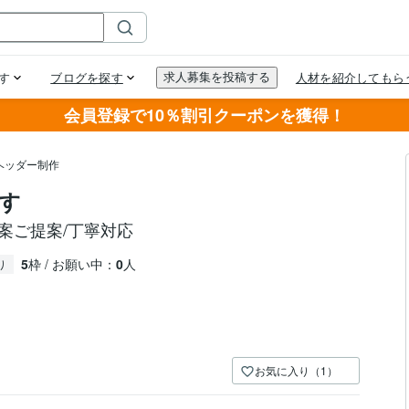
会員登録で10％割引クーポンを獲得！
ヘッダー制作
ます
案ご提案/丁寧対応
5
枠 / お願い中：
0
人
り
お気に入り（1）