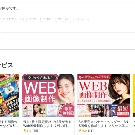
お休みです。

受け付けておりますので、お気軽にお申し付けください♪
ナー
ービス
献する画像作
残り1枠！限定価格で成果が出る
3名限定☆バナー・ヘッダー・SN
ダーなどWEB
Web画像制作します 女性の目を
S画像を作成します クリック率U
さい
引きつけるWeb画像やバナーで集
Pで集客UP！女性の目を惹くWeb
5.0
(15)
5.0
(18)
客サポートします。
画像を作ります