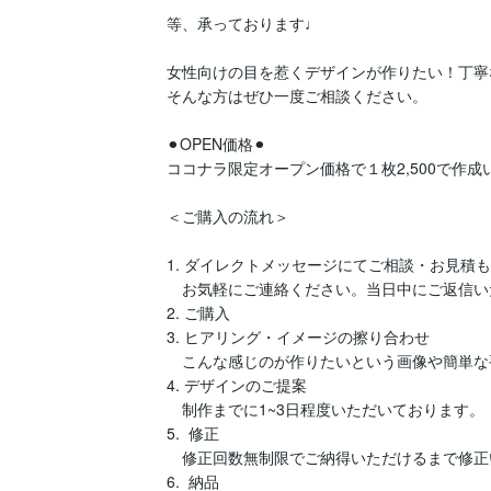
等、承っております♩

女性向けの目を惹くデザインが作りたい！丁寧
そんな方はぜひ一度ご相談ください。

⚫︎OPEN価格⚫︎

ココナラ限定オープン価格で１枚2,500で作成
＜ご購入の流れ＞

1. ダイレクトメッセージにてご相談・お見積も
　お気軽にご連絡ください。当日中にご返信い
2. ご購入

3. ヒアリング・イメージの擦り合わせ

　こんな感じのが作りたいという画像や簡単な
4. デザインのご提案

　制作までに1~3日程度いただいております。

5.  修正

　修正回数無制限でご納得いただけるまで修正
6.  納品
