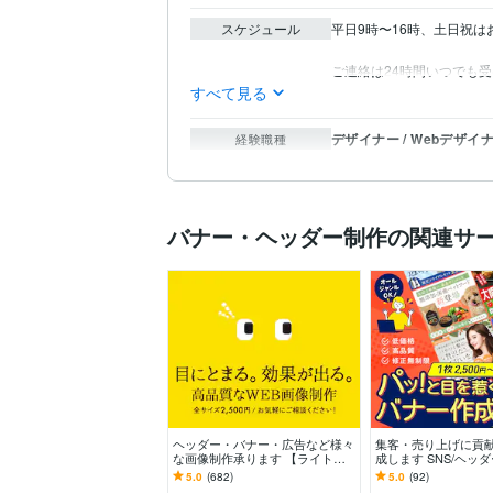
スケジュール
平日9時〜16時、土日祝は
ご連絡は24時間いつでも
すべて見る
デザイナー / Webデザイ
経験職種
バナー・ヘッダー制作の関連サ
ヘッダー・バナー・広告など様々
集客・売り上げに貢
な画像制作承ります 【ライトプ
成します SNS/ヘッ
ラン】高品質・低価格で理想のデ
画像全般お任せくだ
5.0
(682)
5.0
(92)
ザインをお届けします