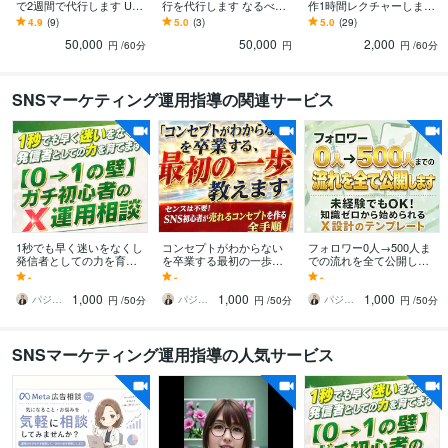
で2週間で代行します UTA
行を代行します なるべく
作1時間レクチャーします
GEで売上を自動化したい
安い価格でエルメからUT
LINE事業歴3年超の専門家
4.9
(9)
5.0
(3)
5.0
(29)
設定でつまずきたくない
AGEへ引っ越したい方へ
が手厚くサポート！
50,000
50,000
2,000
あなたへ
円
/60分
円
円
/60分
SNSマーケティング運用指導の関連サービス
1秒でも早く迷いをなくし
コンセプトがわからない
フォロワー0人→500人ま
発信者としての力を育て
を卒業する最初の一歩教
での流れを全て公開しま
ます 【０→１の壁】ガチ
えます センスは不要！
す 未経験でもOK！知識ゼ
-
-
-
初心者のX運用相談
SNS初心者が売れるコン
ロから始められるX設計の
1,000
1,000
1,000
セプトを作る全手順
テンプレート
パジャマ先生
パジャマ先生
パジャマ先生
円
/50分
円
/50分
円
/50分
SNSマーケティング運用指導の人気サービス