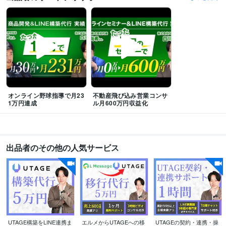
得意分野
集客・マーケティング相談
LINE構築代行
オンライン講座
ダイエット
副業
ビジネス
不動産投資
コンサルティング
SNSマーケティング
インフルエンサー
学歴
福岡大学
2014年3月 ~ 2018年2月
語学力
オンライン野球指導で月23
不動産飛び込み営業コンサ
英語
日常会話レベル
1万円達成
ル月600万円収益化
出品者のその他の人気サービス
UTAGE構築をLINE連携ま
エルメからUTAGEへの移
UTAGEの契約・連携・操