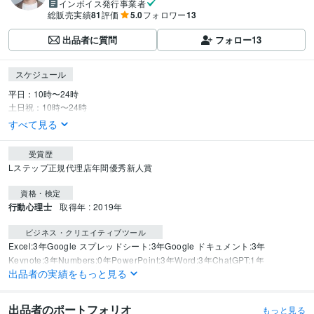
インボイス発行事業者
総販売実績
81
評価
5.0
フォロワー
13
出品者に質問
フォロー
13
スケジュール
平日：10時〜24時

土日祝：10時〜24時
すべて見る
受賞歴
Lステップ正規代理店年間優秀新人賞
資格・検定
行動心理士
取得年 : 2019年
ビジネス・クリエイティブツール
Excel:3年
Google スプレッドシート:3年
Google ドキュメント:3年
Keynote:3年
Numbers:0年
PowerPoint:3年
Word:3年
ChatGPT:1年
出品者の実績をもっと見る
Canva:3年
その他ツール
出品者のポートフォリオ
もっと見る
UTAGE:1年
Lステップ:3年
LINE公式アカウント:3年