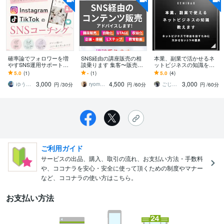
確率論でフォロワーを増
SNS経由の講座販売の相
本業、副業で活かせるネ
やすSNS運用サポートし
談乗ります 集客〜販売動
ットビジネスの知識を教
ます 3ヶ月で総フォロワー
線までの設計構築をしま
えます 初心者さん歓迎。
5.0
(1)
-
(1)
5.0
(4)
2万人超えの実績でサポー
す
ネットビジネスの基礎か
3,000
4,500
3,000
ト！
ら実践まで
ゆうじYuji
ryomap0818
ごじまる│メルマガMyASPサポート
円
/30分
円
/60分
円
/60分
ご利用ガイド
サービスの出品、購入、取引の流れ、お支払い方法・手数料
や、ココナラを安心・安全に使って頂くための制度やマナー
など、ココナラの使い方はこちら。
お支払い方法