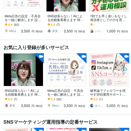
Meta広告の設定・不具合
SNS頑張らない！AIによ
1秒でも早く迷いをなくし
を一緒に解決します 設定
る自動集客教えます 時間
発信者としての力を育て
まわりのつまずきを一緒
をかけずに安定集客♪キャ
ます 【０→１の壁】ガチ
5.0
(32)
5.0
(7)
-
に解消する単発相談プラ
ッチコピーの天才になる
初心者のX運用相談
3,500
3,500
1,000
ン
方法
Meta広告ファネルドクター｜Akane
夢実現のプロ★ともみん。
パジャマ先生
円
/60分
円
/90分
円
/50分
お気に入り登録が多いサービス
SNS頑張らない！AIによ
Meta広告の設定・不具合
確率論でフォロワーを増
る自動集客教えます 時間
を一緒に解決します 設定
やすSNS運用サポートし
をかけずに安定集客♪キャ
まわりのつまずきを一緒
ます 3ヶ月で総フォロワー
5.0
(7)
5.0
(32)
5.0
(1)
ッチコピーの天才になる
に解消する単発相談プラ
2万人超えの実績でサポー
3,500
3,500
3,000
方法
ン
ト！
夢実現のプロ★ともみん。
Meta広告ファネルドクター｜Akane
ゆうじYuji
円
/90分
円
/60分
円
/30分
SNSマーケティング運用指導の定番サービス