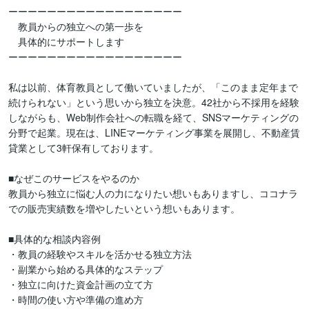
ーーーーーーーーーーーーーーーーーー

　教員からの独立への第一歩を

　具体的にサポートします

ーーーーーーーーーーーーーーーーーー

私は以前、体育教員として働いていましたが、「このまま定年まで
続けられない」という思いから独立を決意。42社から不採用を経験
しながらも、Web制作会社への転職を経て、SNSマーケティングの
分野で起業。現在は、LINEマーケティング事業を展開し、不動産賃
貸業として3軒保有しております。

■なぜこのサービスをやるのか

教員から独立に悩む人の力になりたい想いもありますし、ココナラ
での販売実績数を増やしたいという想いもあります。

■具体的な相談内容例

・教員の経験やスキルを活かせる独立方法

・副業から始める具体的なステップ

・独立に向けた資金計画の立て方

・時間の使い方や準備の進め方
