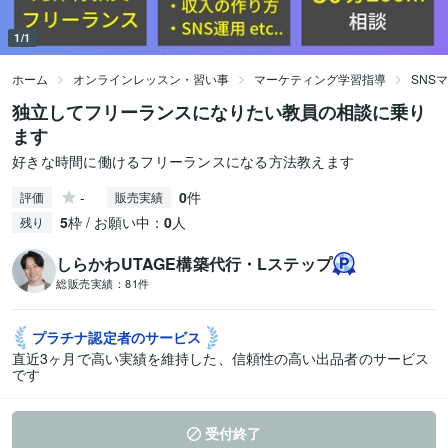
1/1
ホーム
オンラインレッスン・習い事
マーケティング学習指導
SNS
独立してフリーランスになりたい教員の相談に乗り
ます
好きな時間に働けるフリーランスになる方法教えます
-
0
件
評価
販売実績
5
枠 / お願い中：
0
人
残り
しらかわUTAGE構築代行・Lステップ
総販売実績：
81件
プラチナ認定者の
サービス
直近3ヶ月で高い実績を維持した、信頼性の高い出品者のサービス
です
受付終了