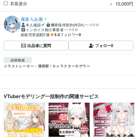
＋
10,000円
衣装差分
霧葉ろあ
本人確認
機密保持契約(NDA)
未登録
インボイス発行事業者
未登録
総販売実績
2
評価
5.0
フォロワー
0
出品者に質問
フォロー
0
経験職種
イラストレーター・漫画家 / キャラクターモデラー
VTuberモデリング一括制作の関連サービス