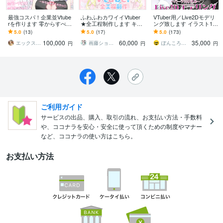
最強コスパ！企業並Vtube
ふわふわカワイイVtuber
VTuber用／Live2Dモデリ
rを作ります 零からすべて
★全工程制作します キャ
ング致します イラスト1枚
お任せください！キャン
ラデザ・イラスト・モデ
でOK！パーツ分け込み／
5.0
(13)
5.0
(17)
5.0
(173)
ペーン中！！！
リングまで全部！可愛い
Live2Dモデリング！
100,000
60,000
35,000
ならお任せを
エックスだよ＠Vtuber制作
画藤ショコラ
ぽんころデザイン工房
円
円
円
ご利用ガイド
サービスの出品、購入、取引の流れ、お支払い方法・手数料
や、ココナラを安心・安全に使って頂くための制度やマナー
など、ココナラの使い方はこちら。
お支払い方法