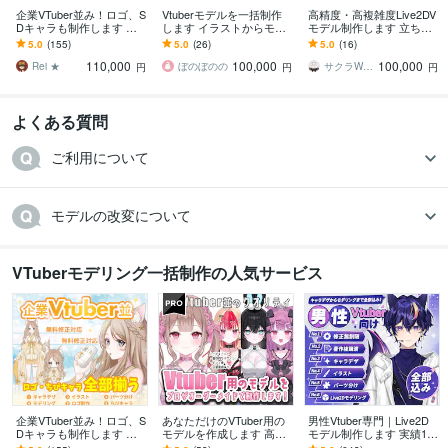
企業VTuber並み！ロゴ、S
Vtuberモデルを一括制作
高精度・高複雑度Live2DV
Dキャラも制作します デ
します イラストからモデ
モデル制作します 立ち絵
ビュー徹底サポート！満
リングまでおまかせくだ
からモデリングまで一貫
5.0
(155)
5.0
(26)
5.0
(16)
足いくまで修正無制限、
さい!
対応無制限修正・商用利
110,000
100,000
100,000
著作権譲渡
用可
Rei ★
ぼのぼのの
サクラWorks
円
円
円
よくある質問
ご利用について
モデルの改変について
VTuberモデリング一括制作の人気サービス
企業VTuber並み！ロゴ、S
あなただけのVTuber用の
男性Vtuber専門｜Live2D
Dキャラも制作します デ
モデルを作成します 高ク
モデル制作します 実績17
ビュー徹底サポート！満
オリティな自分だけのモ
00件以上｜全工程対応・