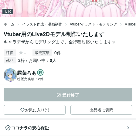
1/10
ホーム
イラスト作成・漫画制作
Vtuberイラスト・モデリング
VTu
Vtuber用のLive2Dモデル制作いたします
キャラデザからモデリングまで、全行程対応いたします✨
-
0
件
評価
販売実績
2
枠 / お願い中：
0
人
残り
霧葉ろあ
総販売実績：
2件
受付終了
お気に入り(1)
出品者に質問
ココナラの安心保証