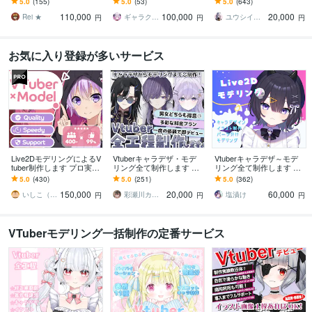
5.0
(155)
5.0
(53)
5.0
(643)
足いくまで修正無制限、
デルを作成させていただ
著作権譲渡込｜初心者も
110,000
100,000
20,000
著作権譲渡
きます！
安心
Rei ★
ギャラクシー 伊藤
ユウシイ＠Vtuber制作
円
円
円
お気に入り登録が多いサービス
Live2DモデリングによるV
Vtuberキャラデザ・モデ
Vtuberキャラデザ～モデ
tuber制作します プロ実績
リング全て制作します 男
リング全て制作します イ
7年以上のLive2Dモデリン
性女性キャラどちらも得
ラストのみ・モデリング
5.0
(430)
5.0
(251)
5.0
(362)
グによるVtuber
意です♪イラストのみモデ
のみのご依頼も可能で
150,000
20,000
60,000
リングのみ可
す。
いしこ（ISHICO）
彩瀬川カトレア
塩漬け
円
円
円
VTuberモデリング一括制作の定番サービス