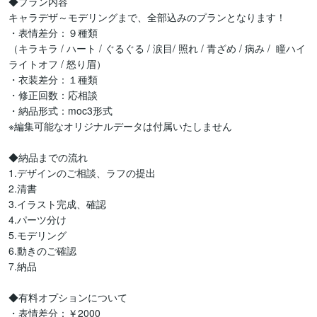
◆プラン内容

キャラデザ～モデリングまで、全部込みのプランとなります！

・表情差分：９種類

（キラキラ / ハート / ぐるぐる / 涙目/ 照れ / 青ざめ / 病み /  瞳ハイ
ライトオフ / 怒り眉）

・衣装差分：１種類

・修正回数：応相談

・納品形式：moc3形式 

※編集可能なオリジナルデータは付属いたしません

◆納品までの流れ

1.デザインのご相談、ラフの提出

2.清書

3.イラスト完成、確認

4.パーツ分け

5.モデリング

6.動きのご確認

7.納品

◆有料オプションについて

・表情差分：￥2000
