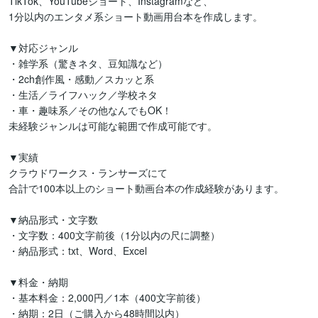
TikTok、YouTubeショート、Instagramなど、

1分以内のエンタメ系ショート動画用台本を作成します。

▼対応ジャンル

・雑学系（驚きネタ、豆知識など）

・2ch創作風・感動／スカッと系

・生活／ライフハック／学校ネタ

・車・趣味系／その他なんでもOK！

未経験ジャンルは可能な範囲で作成可能です。

▼実績

クラウドワークス・ランサーズにて

合計で100本以上のショート動画台本の作成経験があります。

▼納品形式・文字数

・文字数：400文字前後（1分以内の尺に調整）

・納品形式：txt、Word、Excel

▼料金・納期

・基本料金：2,000円／1本（400文字前後）

・納期：2日（ご購入から48時間以内）
