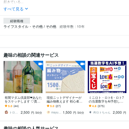
起きている...
すべて見る
経験職種
ライフスタイル・その他 / その他
経験年数 : 10年
趣味の相談の関連サービス
有閑マダム倶楽部❤あなた
現役ニットデザイナーが
ミニロト・ロト6・ロト7
をスケッチします ♡貴方
編み物教えます 初心者さ
の当選数字をAI予想しま
はロケット♡エネルギー
んも大歓迎！編み物オン
す プログラミング言語Pyt
5.0
(44)
5.0
(27)
4.8
(375)
の発射基地♡NATSUKO♡
ラインレッスン（30分
honで当選数字をAIにて5
2,500
1,500
2,000
～）♩
点予測
トロふわ❤なつこ
mayu ニットデザイナー
AIロトちゃん
円
/30分
円
/30分
円
趣味の相談の人気サービス