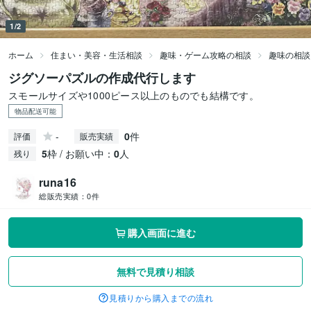
1/2
ホーム
住まい・美容・生活相談
趣味・ゲーム攻略の相談
趣味の相談
ジグソーパズルの作成代行します
スモールサイズや1000ピース以上のものでも結構です。
物品配送可能
-
0
件
評価
販売実績
5
枠 / お願い中：
0
人
残り
runa16
総販売実績：
0件
購入画面に進む
無料で見積り相談
見積りから購入までの流れ