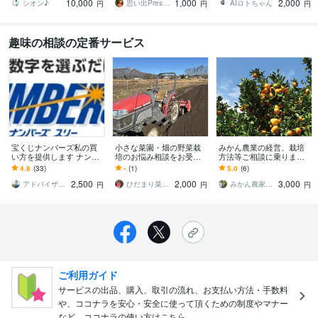
10,000
1,000
2,000
で、秒殺で丸わかり！
ンドメイド台紙】
点予測
シオン♪
思い出Presenter☆
AIロトちゃん
円
円
円
趣味の相談の定番サービス
宝くじナンバーズ私の買
小さな菜園・畑の野菜栽
みかん農業の経営、栽培
い方を提供します ナンバ
培のお悩み相談をお受け
方法等ご相談に乗ります
ーズ3、4を当てたい方に
します 1500坪のひだまり
日本唯一のみかん農家コ
4.8
(33)
-
(1)
5.0
(6)
買い方お教えします！
ファームの経験から野菜
ンサルタントが丁寧にお
2,500
2,000
3,000
作りをサポート
答えします！
アドバイザー２０２１
ひだまり菜園アドバイザー
みかん農家コンサルタント岩本治
円
円
円
ご利用ガイド
サービスの出品、購入、取引の流れ、お支払い方法・手数料
や、ココナラを安心・安全に使って頂くための制度やマナー
など、ココナラの使い方はこちら。