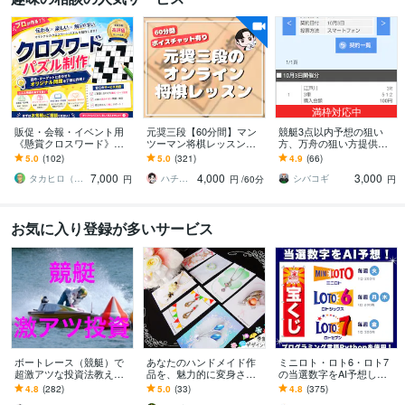
満枠対応中
販促・会報・イベント用
元奨三段【60分間】マン
競艇3点以内予想の狙い
《懸賞クロスワード》作
ツーマン将棋レッスンし
方、万舟の狙い方提供し
ります 実績100件+｜商用
ます 初心者大歓迎♪貴方
ます 10/3 自己購入最高配
5.0
(102)
5.0
(321)
4.9
(66)
利用OK。連載も特急もプ
に寄り添った優しいレッ
当10万舟 3点102620円的
7,000
4,000
3,000
ラチナ作家が対応
スンで手助けします✨
中！
タカヒロ（クロスワード作家）
ハチ☗【元奨三段】
シバコギ
円
円
/60分
円
お気に入り登録が多いサービス
ボートレース（競艇）で
あなたのハンドメイド作
ミニロト・ロト6・ロト7
超激アツな投資法教えま
品を、魅力的に変身させ
の当選数字をAI予想しま
す 予想ではなく投資で
ます オリジナル受注も☆
す プログラミング言語Pyt
4.8
(282)
5.0
(33)
4.8
(375)
す。出走箱を見るだけ
【アクセサリー台紙／ハ
honで当選数字をAIにて5