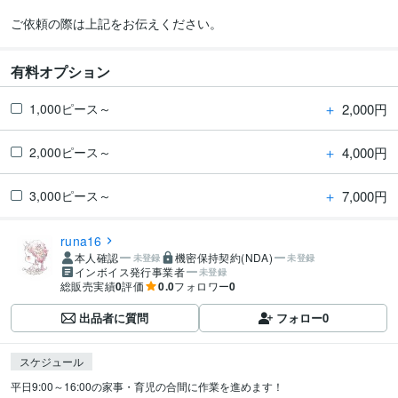
ご依頼の際は上記をお伝えください。
有料オプション
＋
2,000円
1,000ピース～
＋
4,000円
2,000ピース～
＋
7,000円
3,000ピース～
runa16
本人確認
機密保持契約(NDA)
未登録
未登録
インボイス発行事業者
未登録
総販売実績
0
評価
0.0
フォロワー
0
出品者に質問
フォロー
0
スケジュール
平日9:00～16:00の家事・育児の合間に作業を進めます！
