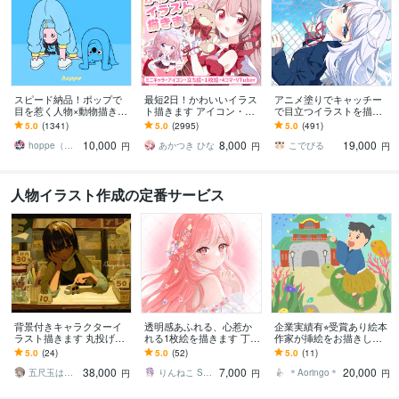
スピード納品！ポップで
最短2日！かわいいイラス
アニメ塗りでキャッチー
目を惹く人物×動物描きま
ト描きます アイコン・ミ
で目立つイラストを描き
す 挿絵・動画・グッズな
ニキャラ・４コマ・立ち
ます 動画用、スチル、ア
5.0
(1341)
5.0
(2995)
5.0
(491)
ど鮮やかな配色で個性を
絵をスピード納品しま
イコン等、目を引くイラ
10,000
8,000
19,000
出したい方へ
す！
ストをご希望の方に！
hoppe（ほっぺ）
あかつき ひな
こでびる
円
円
円
人物イラスト作成の定番サービス
背景付きキャラクターイ
透明感あふれる、心惹か
企業実績有⭐︎受賞あり絵本
ラスト描きます 丸投げで
れる1枚絵を描きます 丁寧
作家が挿絵をお描きしま
サムネイル作成 MV、楽
にご相談しながら！活動
す 商用利用OK！/雑誌挿
5.0
(24)
5.0
(52)
5.0
(11)
曲ジャケット、Vtuber等
を彩る大切な1枚を制作し
絵、絵本、漫画、教材、w
38,000
7,000
20,000
ます！
ebデザイン
五尺玉はぜる
りんねこ Sazuki Rin
＊Aoringo＊
円
円
円