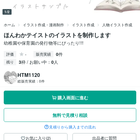
1/2
ホーム
イラスト作成・漫画制作
イラスト作成
人物イラスト作成
ほんわかテイストのイラストを制作します
幼稚園や保育園の発行物等にぴったり!!!
-
0
件
評価
販売実績
3
枠 / お願い中：
0
人
残り
HTM1120
総販売実績：
0件
購入画面に進む
無料で見積り相談
見積りから購入までの流れ
お気に入り(2)
出品者に質問