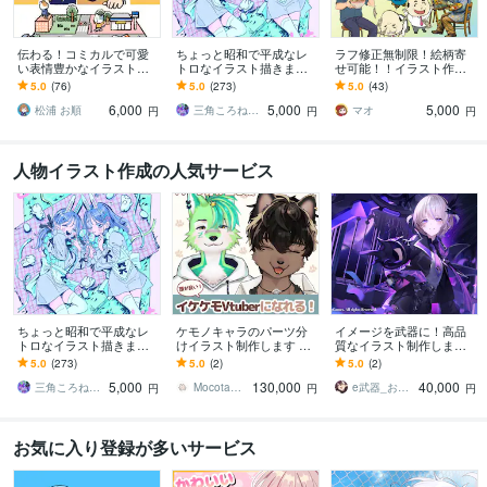
伝わる！コミカルで可愛
ちょっと昭和で平成なレ
ラフ修正無制限！絵柄寄
い表情豊かなイラスト描
トロなイラスト描きます
せ可能！！イラスト作成
きます 挿絵・チラシ・リ
昭和・平成レトロ☆ネオ
します 【商用可】SNS集
5.0
(76)
5.0
(273)
5.0
(43)
ーフレット・HP等 / 大量
ン☆パステル
客・キャラデザ・似顔
6,000
5,000
5,000
注文実績あり！
絵・アイコン・配信対応
松浦 お順
三角ころねる☆プロフ必読願います
マオ
円
円
円
人物イラスト作成の人気サービス
ちょっと昭和で平成なレ
ケモノキャラのパーツ分
イメージを武器に！高品
トロなイラスト描きます
けイラスト制作します 顔
質なイラスト制作します
昭和・平成レトロ☆ネオ
が良いイケケモVtuberに
配信イラスト、立ち絵、
5.0
(273)
5.0
(2)
5.0
(2)
ン☆パステル
なりたい方、お任せくだ
キャラデザまで幅広くお
5,000
130,000
40,000
さい！
まかせください！
三角ころねる☆プロフ必読願います
Mocota（もこた）
e武器_お仕事募集中！
円
円
円
お気に入り登録が多いサービス