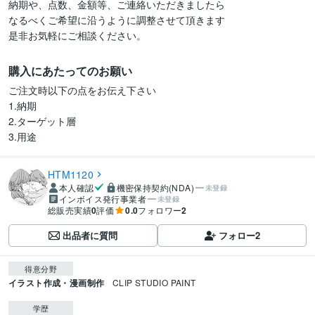
納期や、点数、金額等、ご連絡いただきましたら

なるべくご希望に沿うように調整させて頂きます

是非お気軽にご相談ください。
購入にあたってのお願い
ご注文時以下の点をお伝え下さい

1.納期

2.ターゲット層

3.用途
HTM1120
本人確認
機密保持契約(NDA)
未登録
インボイス発行事業者
未登録
総販売実績
0
評価
0.0
フォロワー
2
出品者に質問
フォロー
2
得意分野
イラスト作成・漫画制作
CLIP STUDIO PAINT
学歴