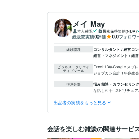
メイ May
本人確認
機密保持契約(NDA)
0
0.0
総販売実績
評価
フォロワ
コンサルタント / 経営コ
経験職種
経営・マネジメント / 経営
Excel:13年
Google スプ
ビジネス・クリエイ
ティブツール
ジョブカン会計:1年
弥生会
悩み相談・カウンセリン
得意分野
な話し相手
スピリチュア
英語
日常会話レベル
語学力
出品者の実績をもっと見る
会話を楽しむ雑談の関連サービ