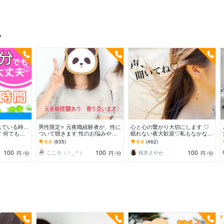
ス
れている時…
男性限定⭐️ 元夜職経験者が、性に
心と心の繋がり大切にします ♡
 何でもど
ついて聴きます 性のお悩みや好
眠れない夜大歓迎♡私もなかなか
談/寂しい/モ
きな趣味…安心して打ち明けてね
寝れない人なの
5.0
(635)
5.0
(462)
ʕ•ᴥ•ʔ
100
100
100
こころ（＾_＾）
桜井さやか
円
/分
円
/分
円
/分