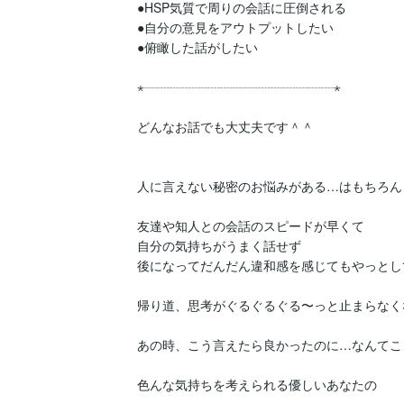
●HSP気質で周りの会話に圧倒される

●自分の意見をアウトプットしたい

●俯瞰した話がしたい

⋆┈┈┈┈┈┈┈┈┈┈┈┈┈┈┈⋆

どんなお話でも大丈夫です＾＾

人に言えない秘密のお悩みがある…はもちろん

友達や知人との会話のスピードが早くて

自分の気持ちがうまく話せず

後になってだんだん違和感を感じてもやっとし
帰り道、思考がぐるぐるぐる〜っと止まらなく
あの時、こう言えたら良かったのに…なんてこと
色んな気持ちを考えられる優しいあなたの
