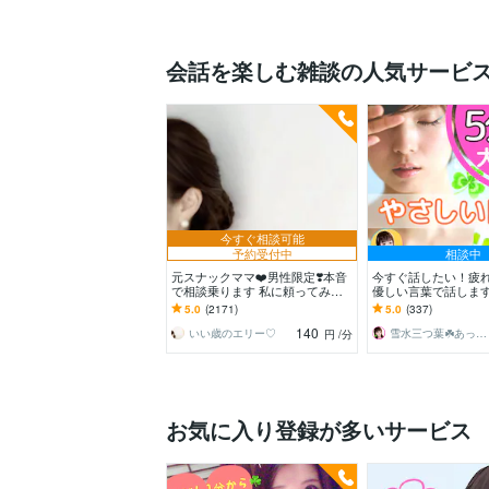
会話を楽しむ雑談の人気サービ
今すぐ相談可能
予約受付中
相談中
元スナックママ❤️男性限定❣️本音
今すぐ話したい！疲
で相談乗ります 私に頼ってみま
優しい言葉で話します
せんか❤️ 味方になります。
うぞ✨愚痴/恋愛♡/雑
5.0
(2171)
5.0
(337)
ヤモヤ/楽しい♪
140
いい歳のエリー♡
雪水三つ葉☘️あったかコミュニケーション
円
/分
お気に入り登録が多いサービス