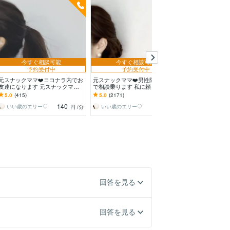
今すぐ相談可能
今すぐ相談可能
予約受付中
予約受付中
今すぐ
元スナックママ❤️ココナラ内でお
元スナックママ❤️男性限定❣️本音
お酒だいすき➡
友達になります 元スナックママ
で相談乗ります 私に頼ってみま
ソードで私、飲
❤️あなたは1人じゃないよ☺︎
せんか❤️ 味方になります。
ひとり居酒屋｜
5.0
(415)
5.0
(2171)
5.0
(16)
つまみ｜やんち
140
140
いい歳のエリー♡
いい歳のエリー♡
円
/分
円
/分
回答を見る
回答を見る