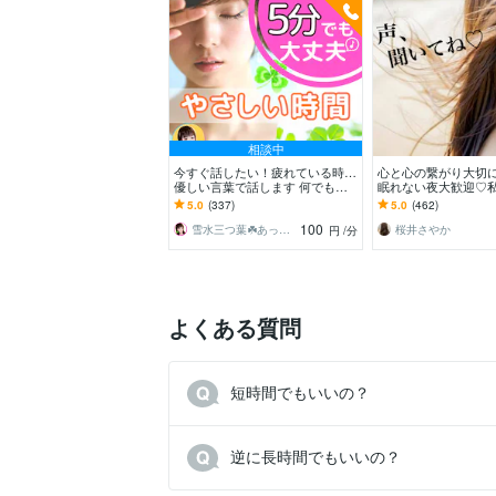
相談中
今すぐ話したい！疲れている時…
心と心の繋がり大切に
優しい言葉で話します 何でもど
眠れない夜大歓迎♡
うぞ✨愚痴/恋愛♡/雑談/寂しい/モ
寝れない人なの
5.0
(337)
5.0
(462)
ヤモヤ/楽しい♪
100
雪水三つ葉☘️あったかコミュニケーション
桜井さやか
円
/分
よくある質問
短時間でもいいの？
逆に長時間でもいいの？