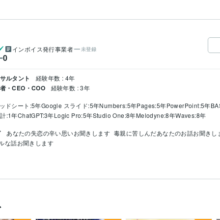
インボイス発行事業者
未登録
0
ー
ンサルタント
経験年数 : 4年
者・CEO・COO
経験年数 : 3年
レッドシート:5年
Google スライド:5年
Numbers:5年
Pages:5年
PowerPoint:5年
BA
計:1年
ChatGPT:3年
Logic Pro:5年
Studio One:8年
Melodyne:8年
Waves:8年
グ
あなたの失恋の辛い思いお聞きします
毒親に苦しんだあなたのお話お聞きし
ルな話お聞きします
ス