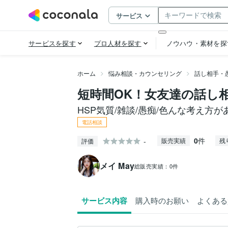
ホーム
悩み相談・カウンセリング
話し相手・
短時間OK！女友達の話し
HSP気質/雑談/愚痴/色んな考え方が
電話相談
0
件
-
販売実績
残
評価
メイ May
総販売実績：
0件
サービス内容
購入時のお願い
よくある