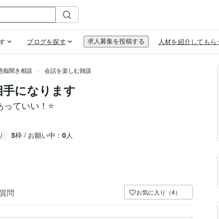
愚痴聞き相談
会話を楽しむ雑談
相手になります
あっていい！⭐️
5
枠 / お願い中：
0
人
り
質問
お気に入り（4）