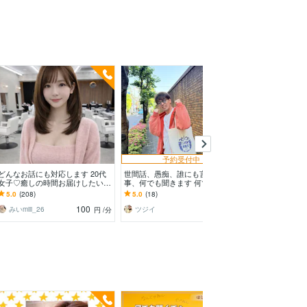
予約受付中
どんなお話にも対応します 20代
世間話、愚痴、誰にも言えない
関西弁男子と気
女子♡癒しの時間お届けしたいで
事、何でも聞きます 何でも話し
雑談なんでもOK
す︎♡
てください！楽しく聞きます！
ボイス♡話終わ
5.0
(208)
5.0
(18)
5.0
(155)
る？
100
100
みいmiii_26
ツジイ
円
/分
円
/分