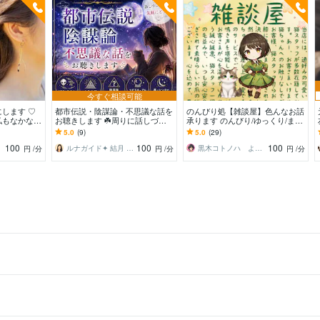
今すぐ相談可能
します ♡
都市伝説・陰謀論・不思議な話を
のんびり処【雑談屋】色んなお話
私もなかなか
お聴きします ☘️周りに話しづら
承ります のんびり/ゆっくり/まっ
い話題も気軽にどうぞ☘️
たり/ふんわり❀うち猫参加で大
5.0
(9)
5.0
(29)
吉！
100
100
100
ルナガイド✦ 結月 Yuzuki
黒木コトノハ よろづ相談承り〼
円
/分
円
/分
円
/分