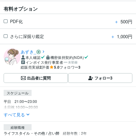
有料オプション
＋
500円
PDF化
＋
1,000円
さらに深掘り鑑定
あずき_
本人確認
機密保持契約(NDA)
インボイス発行事業者
未登録
総販売実績
2
評価
5.0
フォロワー
3
出品者に質問
フォロー
3
スケジュール
平日　21:00〜23:00 

土日祝 10:00〜20:00 
すべて見る
経験職種
ライフスタイル・その他 / 占い師
経験年数 : 2年