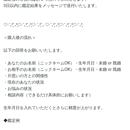
3日以内に鑑定結果をメッセージで送付いたします。

♡‧˚₊*̥˚₊*̥♡‧˚₊*̥˚₊*̥♡‧˚₊*̥˚₊ ♡‧˚₊*̥˚₊*̥♡‧˚₊*̥˚₊*̥♡‧˚₊*̥

＜購入後の流れ＞

以下の回答をお願いいたします。

・あなたのお名前（ニックネームOK）・生年月日・未婚 or 既婚

・お相手のお名前（ニックネームOK）・生年月日・未婚 or 既婚

・片思いの方との関係性

・現在のあなたの状況

・お悩みの状況

・相談内容（できるだけ具体的にお願いします）

生年月日を入れていただくとさらに精度が上がります。

◆鑑定例
