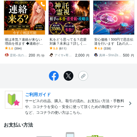
今すぐ相談可能
彼は本気？連絡が来ない
私をどう思ってる？恋愛
安心価格！500円で思念伝
理由を視ます ◆連絡が来
対象？未来は？詳しく占
達を行います 【あの人の
ない理由と彼の本気度を
います どうすればこの恋
本当の気持ち】を、解き
5.0
(394)
5.0
(611)
4.9
(338)
見極めます
は成就するの？◆霊視×タ
明かしていきましょう★
200
2,000
500
ロットで不倫/復縁も
霊視×光の柱 カルマ先生
アイサ⋆寄り添い士
真禅～ShinZen～
円
/分
円
円
ご利用ガイド
サービスの出品、購入、取引の流れ、お支払い方法・手数料
や、ココナラを安心・安全に使って頂くための制度やマナー
など、ココナラの使い方はこちら。
お支払い方法