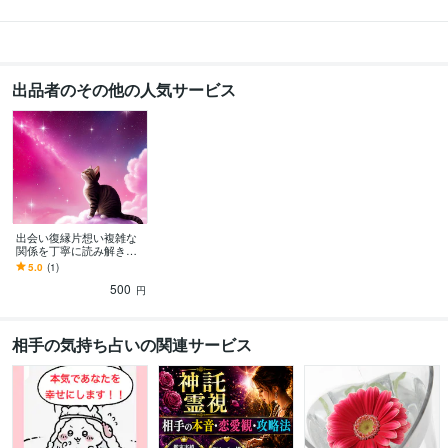
出品者のその他の人気サービス
出会い復縁片想い複雑な
関係を丁寧に読み解きま
す あなたに必要なメッセ
5.0
(1)
ージを読み解き開運アク
500
ション伝えます
円
相手の気持ち占いの関連サービス