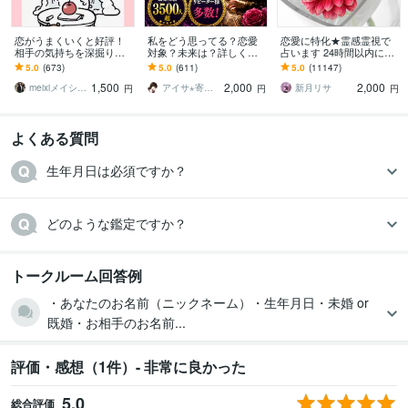
恋がうまくいくと好評！
私をどう思ってる？恋愛
恋愛に特化★霊感霊視で
相手の気持ちを深掘りし
対象？未来は？詳しく占
占います 24時間以内に返
ます 不倫・復縁◎。霊感
います どうすればこの恋
信、スピリチュアル鑑定
5.0
(673)
5.0
(611)
5.0
(11147)
タロットで潜在意識まで
は成就するの？◆霊視×タ
1,500
2,000
2,000
迅速丁寧に鑑定します
ロットで不倫/復縁も
meixiメイシー☆幸せ引き寄せる占い師
アイサ⋆寄り添い士
新月リサ
円
円
円
よくある質問
トークルーム回答例
・あなたのお名前（ニックネーム）・生年月日・未婚 or
既婚・お相手のお名前...
評価・感想（1件）- 非常に良かった
5.0
総合評価