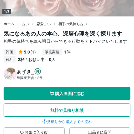
1/3
ホーム
占い
恋愛占い
相手の気持ち占い
気になるあの人の本心、深層心理を深く探ります
相手の気持ちを読み明日からできる行動をアドバイスいたします
5.0
(1)
1
件
評価
販売実績
2
枠 / お願い中：
0
人
残り
あずき_
総販売実績：
2件
購入画面に進む
無料で見積り相談
見積りから購入までの流れ
お気に入り(5)
出品者に質問