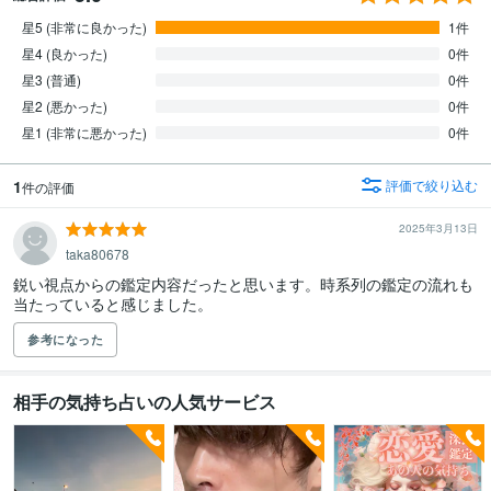
星5 (非常に良かった)
1件
星4 (良かった)
0件
星3 (普通)
0件
星2 (悪かった)
0件
星1 (非常に悪かった)
0件
1
評価で絞り込む
件の評価
2025年3月13日
taka80678
鋭い視点からの鑑定内容だったと思います。時系列の鑑定の流れも
当たっていると感じました。
参考になった
相手の気持ち占いの人気サービス