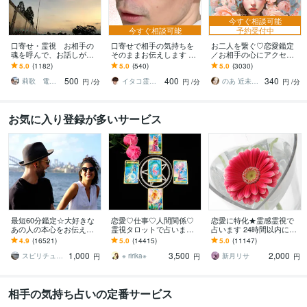
今すぐ相談可能
今すぐ相談可能
予約受付中
口寄せ・霊視 お相手の
口寄せで相手の気持ちを
お二人を繋ぐ♡恋愛鑑定
魂を呼んで、お話しが出
そのままお伝えします 現
／お相手の心にアクセス
来ます 。秘密の恋愛・復
状を把握し未来を切り開
します お相手の温度感／
5.0
(1182)
5.0
(540)
5.0
(3030)
縁・片思い・亡くなった
く方法を具体的にお伝え
片思い／複雑／復縁／遠
500
400
340
方・ペットと話せます。
します
距離／全世代鑑定中❣
莉歌 電話占い 女性限定
イタコ霊能者 豊珠
のあ 近未来鑑定師 TR OR LE
円
/分
円
/分
円
/分
お気に入り登録が多いサービス
最短60分鑑定☆大好きな
恋愛♡仕事♡人間関係♡
恋愛に特化★霊感霊視で
あの人の本心をお伝えし
霊視タロットで占います
占います 24時間以内に返
ます 【詳細不要】好きな
霊視鑑定♡恋愛アドバイ
信、スピリチュアル鑑定
4.9
(16521)
5.0
(14415)
5.0
(11147)
人の本音と将来への思
ザーとして相手の心理も
1,000
3,500
2,000
い。私をどう思ってる？
詳しく解説します
スピリチュアルカウンセラー沙耶美
※ ririka※
新月リサ
円
円
円
相手の気持ち占いの定番サービス