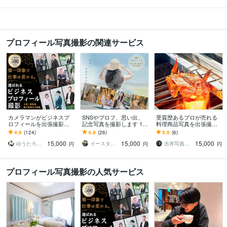
プロフィール写真撮影の関連サービス
カメラマンがビジネスプ
SNSやプロフ、思い出、
受賞歴あるプロが売れる
ロフィールを出張撮影し
記念写真を撮影します 1日
料理商品写真を出張撮影
ます 第一印象を変えて、
１組限定！SNSや記念⭐︎あ
します 年間200件超の撮
4.9
(124)
4.9
(26)
5.0
(6)
クライアントから選ばれ
なたの魅力を引き出しま
影実績。売上に直結する
15,000
15,000
15,000
る写真をご提案
す⭐︎
高品質な一枚を届け!
ゆうたろう｜選ばれる顔を仕立てる専門家
イースタ 東京フォトグラファー
吉井写真事務所
円
円
円
プロフィール写真撮影の人気サービス