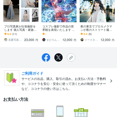
プロ写真家が出張撮影を
コスプレ撮影で作品の世
夜の東京でプロカメラマ
します 個人写真・家族写
界観を表現いたします 多
ンが夜のストリート撮影
真はお任せください！自
灯ライティング可！初心
します プラチナランクの
5.0
(11)
-
5.0
(5)
然な表情を引き出します
者レイヤー様でも安心の
プロカメラマンが夜の撮
23,000
12,000
12,000
ポージング指導
影でライバルと差別化！
高夏写真店（高夏カズヤ）
まひろんカメラ
イースタ 東京フォトグラファー
円
円
円
ご利用ガイド
サービスの出品、購入、取引の流れ、お支払い方法・手数料
や、ココナラを安心・安全に使って頂くための制度やマナー
など、ココナラの使い方はこちら。
お支払い方法