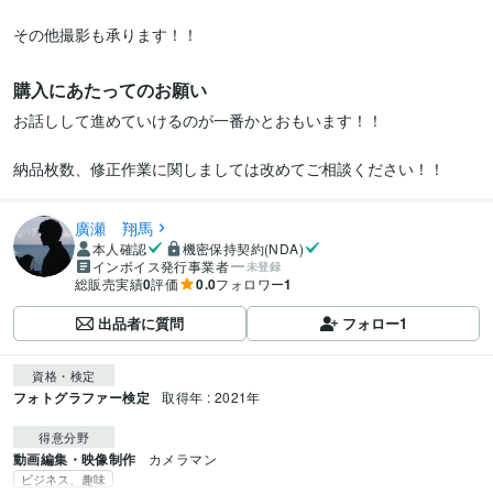
その他撮影も承ります！！
購入にあたってのお願い
お話しして進めていけるのが一番かとおもいます！！

廣瀬 翔馬
本人確認
機密保持契約(NDA)
インボイス発行事業者
未登録
総販売実績
0
評価
0.0
フォロワー
1
出品者に質問
フォロー
1
資格・検定
フォトグラファー検定
取得年 : 2021年
得意分野
動画編集・映像制作
カメラマン
ビジネス、趣味