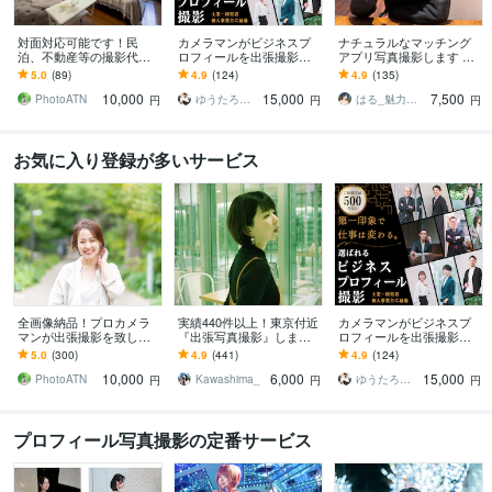
対面対応可能です！民
カメラマンがビジネスプ
ナチュラルなマッチング
泊、不動産等の撮影代行
ロフィールを出張撮影し
アプリ写真撮影します あ
致します 超広角レンズ使
ます 第一印象を変えて、
なたとつくる究極のフォ
5.0
(89)
4.9
(124)
4.9
(135)
用＆全画像データ納品
クライアントから選ばれ
トグラファー
10,000
15,000
7,500
る写真をご提案
PhotoATN
ゆうたろう｜選ばれる顔を仕立てる専門家
はる_魅力引き出すカメラマン
円
円
円
お気に入り登録が多いサービス
全画像納品！プロカメラ
実績440件以上！東京付近
カメラマンがビジネスプ
マンが出張撮影を致しま
『出張写真撮影』します
ロフィールを出張撮影し
す 素敵な笑顔を引き出し
枚数制限なし！女性カメ
ます 第一印象を変えて、
5.0
(300)
4.9
(441)
4.9
(124)
ます、人物撮影お任せく
ラマンがプロフィールな
クライアントから選ばれ
10,000
6,000
15,000
ださい
ど撮影
る写真をご提案
PhotoATN
Kawashima_
ゆうたろう｜選ばれる顔を仕立てる専門家
円
円
円
プロフィール写真撮影の定番サービス