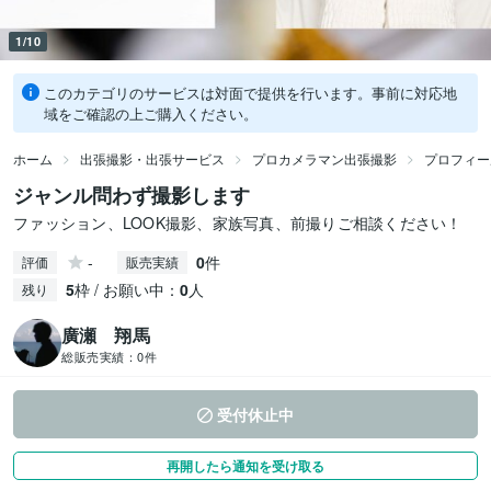
1/10
このカテゴリのサービスは対面で提供を行います。事前に対応地
域をご確認の上ご購入ください。
ホーム
出張撮影・出張サービス
プロカメラマン出張撮影
プロフィー
ジャンル問わず撮影します
ファッション、LOOK撮影、家族写真、前撮りご相談ください！
-
0
件
評価
販売実績
5
枠 / お願い中：
0
人
残り
廣瀬 翔馬
総販売実績：
0件
受付休止中
再開したら通知を受け取る