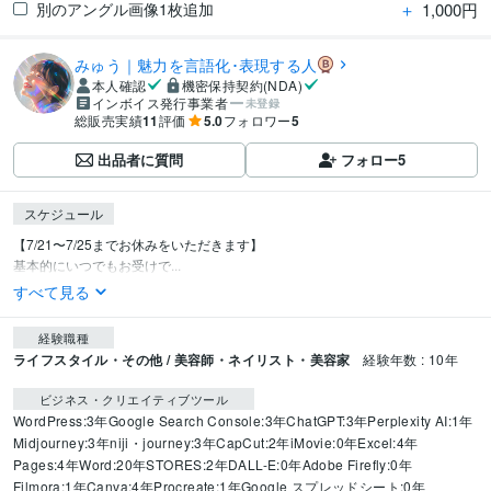
＋
1,000円
別のアングル画像1枚追加
みゅう｜魅力を言語化･表現する人
本人確認
機密保持契約(NDA)
インボイス発行事業者
未登録
総販売実績
11
評価
5.0
フォロワー
5
出品者に質問
フォロー
5
スケジュール
【7/21〜7/25までお休みをいただきます】

基本的にいつでもお受けで...
すべて見る
経験職種
ライフスタイル・その他 / 美容師・ネイリスト・美容家
経験年数 : 10年
ビジネス・クリエイティブツール
WordPress:3年
Google Search Console:3年
ChatGPT:3年
Perplexity AI:1年
Midjourney:3年
niji・journey:3年
CapCut:2年
iMovie:0年
Excel:4年
Pages:4年
Word:20年
STORES:2年
DALL-E:0年
Adobe Firefly:0年
Filmora:1年
Canva:4年
Procreate:1年
Google スプレッドシート:0年