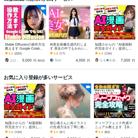
Stable Diffusionの操作方法
AI美女画像生成代行しま
知識０からの『AI漫画制
教えます Google Colabで
す 美女の中でもかわいい
作完全ガイド』提供しま
もロカール環境でもOKで
系の美女作成を得意とし
す ✅【素材集・テンプレ
5.0
(220)
4.8
(17)
4.9
(134)
す！
ます！
付】初心者でもAI漫画家
5,000
4,000
7,000
になれる攻略本
はばねろスタジオ
Szai
なる◆生成AI活用サポート
円
/60分
円
円
お気に入り登録が多いサービス
知識０からの『AI漫画制
初心者さんにAIイラスト
ディープフェイク作成マ
作完全ガイド』提供しま
の生成方法を丁寧に教え
ニュアル教えます 【令和
す ✅【素材集・テンプレ
ます canvaやMidjourneyの
のAI活用】顔出しなしで
4.9
(134)
5.0
(51)
4.9
(63)
付】初心者でもAI漫画家
使い方等、ご希望伺いま
誰でもAIインフルエンサ