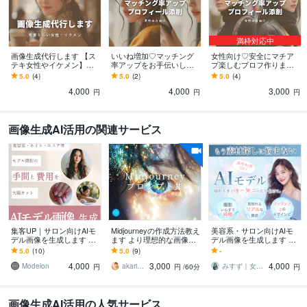
満枠対応中
画像生成代行します 【ス
いいね増加♡マッチング
女性向け♡安全にマチア
テキ女性やイケメン】最
率アップをお手伝いしま
プ楽しむプロフ作ります
新ハイクオリティのAIツ
す 【男性向け】心理学大
心理学に詳しい私が「良
5.0
(4)
5.0
(2)
5.0
(4)
ール使用
好き恋愛体質な女が全力
い男性」を呼び込めるよ
4,000
4,000
3,000
でプロフィール添削
うアドバイス
円
円
円
画像生成AI活用の関連サービス
集客UP｜サロン向けAIモ
Midjourneyの作成方法教え
美容系・サロン向けAIモ
デル画像を生成します 広
ます より理想的な画像生
デル画像を生成します 撮
告・SNS等に使える実物
成のためのプロンプト集
影不要！商用利用OKのモ
5.0
(10)
5.0
(9)
-
に近い高品質素材をプロ
デル素材｜広告・LP・SN
4,000
3,000
4,000
が制作
Sに最適
Modelon
akari＠AIクリエーター
みすず｜女性集客に強いLPデザイナー
円
円
/60分
円
画像生成AI活用の人気サービス