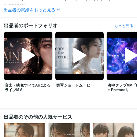
Numbers:0年
出品者の実績をもっと見る
得意分野
生成AI活用・開発・制作
AI画像・音楽・動画生成・資料作成など
出品者のポートフォリオ
もっと見る
悩み相談・カウンセリング
モテるプロフィール添削・作成
音楽・映像すべてAIによる
実写ショートムービー
海中クラブMV『Ne
ライブMV
e Protocol』
出品者のその他の人気サービス