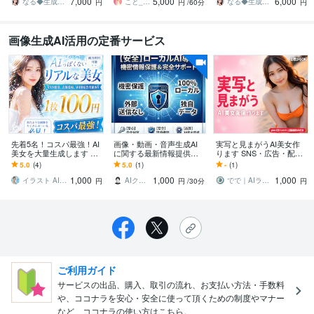
7,000
5,000
6,000
になれる攻略本
す
ーに
なる◆生成AI活用サポート
こと_AIイラストレーター
なる◆生成AI活用サポート
円
円
/60分
円
画像生成AI活用の定番サービス
先着5名！コスパ最強！AI
画像・動画・音声生成AI
実写と見まがうAI美女作
美女を大量生成します 似
に関する最新情報提供し
ります SNS・広告・配信
たような画像は沢山欲し
ます ローカル環境で使え
に使える本格リアル系AI
5.0
(4)
5.0
(1)
-
(1)
いけど、コストを抑えた
る安全なAIサービス情報
美女
1,000
1,000
1,000
い方、必見！！
提供
イラスト AIクリエイターNene
AIクリエイター｜たかぼう
でで｜AIライター×画像生成
円
円
/30分
円
ご利用ガイド
サービスの出品、購入、取引の流れ、お支払い方法・手数料
や、ココナラを安心・安全に使って頂くための制度やマナー
など、ココナラの使い方はこちら。