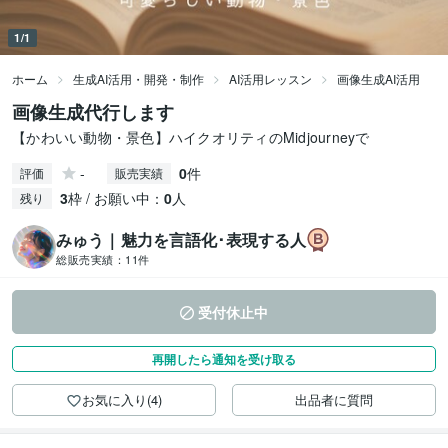
1/1
ホーム
生成AI活用・開発・制作
AI活用レッスン
画像生成AI活用
画像生成代行します
【かわいい動物・景色】ハイクオリティのMidjourneyで
-
0
件
評価
販売実績
3
枠 / お願い中：
0
人
残り
みゅう｜魅力を言語化･表現する人
総販売実績：
11件
受付休止中
再開したら通知を受け取る
お気に入り(4)
出品者に質問