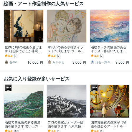
絵画・アート作品制作の人気サービス
世界に1枚の絵画を届けま
味わいのある手描きイラ
油絵タッチの情感のある
す 幻想的でどこか非現実
スト作成します ウェルカ
イラスト作成いたします
的な絵画を
ムボード、似顔絵、イン
◆キャンバスにプリント
5.0
(2)
5.0
(7)
3.9
(7)
テリア等用途に合ったイ
も可能◆抽象画・自然・
10,000
3,000
9,500
ラスト
背景・風景アート
蒼001
みきやま
河合一輝＠StudioCOPEL
円
円
円
お気に入り登録が多いサービス
油絵で高級感のある風景
プロの画家がオーダー絵
国際賞受賞の画家が《物
画を描きます 思い出の地
画を描きます ☆東京藝術
語を感じるアート》を描
や好きな風景を残しませ
大学油画科出身の確かな
きます ご家族や大切な方
5.0
(15)
4.8
(5)
5.0
(4)