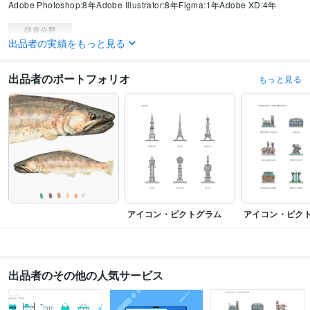
Adobe Photoshop:8年
Adobe Illustrator:8年
Figma:1年
Adobe XD:4年
得意分野
出品者の実績をもっと見る
Web制作・HP作成・EC構築
STUDIOやWIXでWEBサイトを制作
デザイン
UIUXデザイン
ウェブデザイン
イラストWEBサイト
出品者のポートフォリオ
もっと見る
学歴
東北芸術工科大学
2017年3月 ~ 2021年3月
アイコン・ピクトグラム
アイコン・ピク
出品者のその他の人気サービス