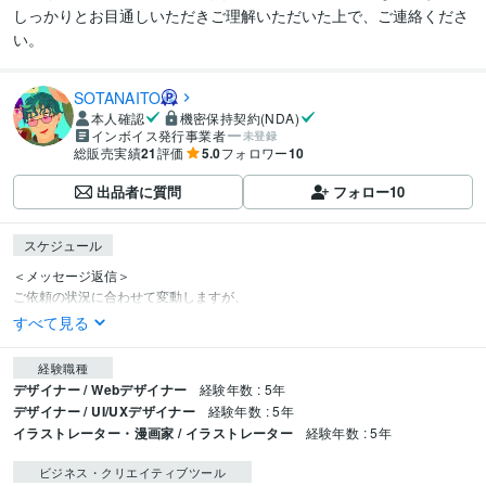
しっかりとお目通しいただきご理解いただいた上で、ご連絡くださ
い。
SOTANAITO
本人確認
機密保持契約(NDA)
インボイス発行事業者
未登録
総販売実績
21
評価
5.0
フォロワー
10
出品者に質問
フォロー
10
スケジュール
＜メッセージ返信＞

ご依頼の状況に合わせて変動しますが、
すべて見る
経験職種
デザイナー / Webデザイナー
経験年数 : 5年
デザイナー / UI/UXデザイナー
経験年数 : 5年
イラストレーター・漫画家 / イラストレーター
経験年数 : 5年
ビジネス・クリエイティブツール