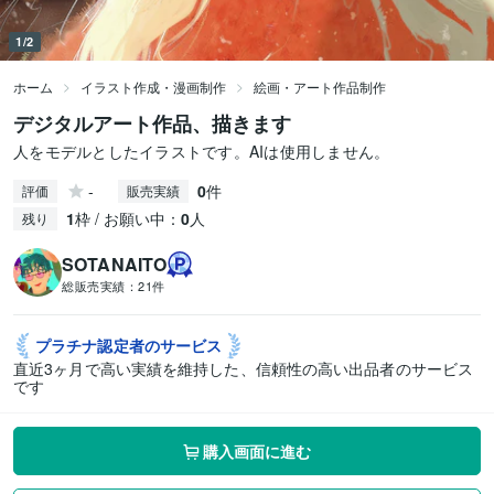
1/2
ホーム
イラスト作成・漫画制作
絵画・アート作品制作
デジタルアート作品、描きます
人をモデルとしたイラストです。AIは使用しません。
-
0
件
評価
販売実績
1
枠 / お願い中：
0
人
残り
SOTANAITO
総販売実績：
21件
プラチナ認定者の
サービス
直近3ヶ月で高い実績を維持した、信頼性の高い出品者のサービス
です
購入画面に進む