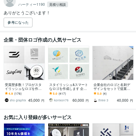
ハーティー1190
見積り相談
ありがとうございます！
参考になった
企業・団体ロゴ作成の人気サービス
受賞歴多数！プロがスタ
スタイリッシュ&スマート
企業会社のロゴと名刺デ
イリッシュなロゴを作成
なロゴを作成します 企業
ザインをセットで提案し
します 企業／個人実績多
や店舗、サービスのロゴ
ます 会社のロゴマーク
4.9
(176)
5.0
(417)
5.0
(4)
数 想いを丁寧にカタチ
をつくります！
と、それを使っての名刺
45,000
60,000
40,000
にします
デザインのサービスです
sho graphix
konixon76
three 3
円
円
円
お気に入り登録が多いサービス