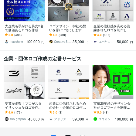
大企業も手がける男女2名
ロゴデザイン｜御社の想
企業の信頼感を高める洗
で価値あるロゴを作成し
いを形(ロゴ)にします 大
練されたロゴを制作しま
ます ランキング1位実績多
企業のデザイン実績あり
す 500件超の実績。想い
5.0
(486)
4.8
(288)
4.9
(607)
数【安心のキャンセル保
のデザイナーがデザイン
を整理し、長く使えるロ
100,000
35,000
50,000
証＋著作権譲渡】
します!!
ゴへ設計します
mavshine
CreativeStudio ISOLA
コバヤシ タイジ
円
円
円
企業・団体ロゴ作成の定番サービス
受賞歴多数！プロがスタ
起業に◎信頼されるため
実績20年超のデザイン会
イリッシュなロゴを作成
の会社・企業のロゴ作成
社がロゴマークを制作し
します 企業／個人実績多
します 会社設立・法人化
ます 法人企業・店舗・ブ
4.9
(176)
5.0
(3)
5.0
(48)
数 想いを丁寧にカタチ
時にオススメ！洗練され
ランドなど【評価5／丁寧
45,000
39,000
100,000
にします
た企業ロゴを提案します
対応／修正無制限】
sho graphix
アドリス｜総合WEBコンサルティング会社
ロゴオンライン（LOGO ONLINE）
円
円
円