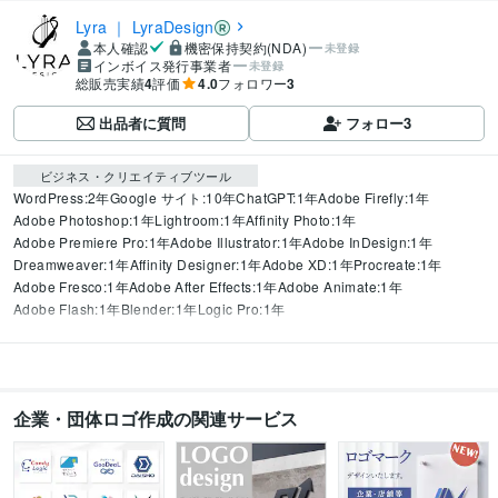
Lyra ｜ LyraDesign
本人確認
機密保持契約(NDA)
未登録
インボイス発行事業者
未登録
総販売実績
4
評価
4.0
フォロワー
3
出品者に質問
フォロー
3
ビジネス・クリエイティブツール
WordPress:2年
Google サイト:10年
ChatGPT:1年
Adobe Firefly:1年
Adobe Photoshop:1年
Lightroom:1年
Affinity Photo:1年
Adobe Premiere Pro:1年
Adobe Illustrator:1年
Adobe InDesign:1年
Dreamweaver:1年
Affinity Designer:1年
Adobe XD:1年
Procreate:1年
Adobe Fresco:1年
Adobe After Effects:1年
Adobe Animate:1年
Adobe Flash:1年
Blender:1年
Logic Pro:1年
企業・団体ロゴ作成の関連サービス