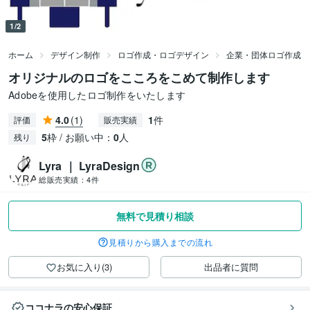
1/2
ホーム
デザイン制作
ロゴ作成・ロゴデザイン
企業・団体ロゴ作成
オリジナルのロゴをこころをこめて制作します
Adobeを使用したロゴ制作をいたします
4.0
(1)
1
件
評価
販売実績
5
枠 / お願い中：
0
人
残り
Lyra ｜ LyraDesign
総販売実績：
4件
無料で見積り相談
見積りから購入までの流れ
お気に入り(3)
出品者に質問
ココナラの安心保証