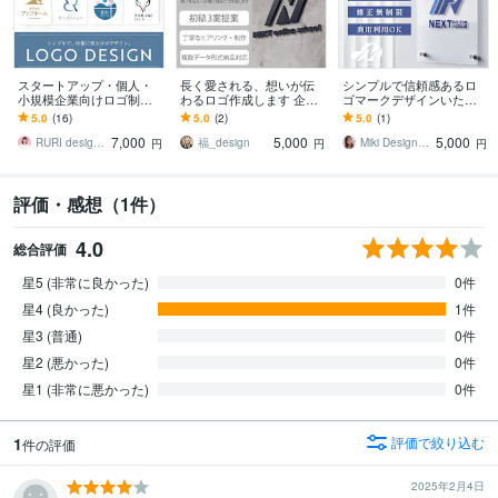
スタートアップ・個人・
長く愛される、想いが伝
シンプルで信頼感あるロ
小規模企業向けロゴ制作
わるロゴ作成します 企業
ゴマークデザインいたし
します 長く大切に使いた
理念を反映し、印象に残
ます 想いをカタチにする
5.0
(16)
5.0
(2)
5.0
(1)
くなるデザインを。
る、愛されるロゴを作成
デザインをご提案
7,000
5,000
5,000
します。
RURI design ⌇ ルリデザイン
福_design
Miki Design Studio
円
円
円
評価・感想（1件）
4.0
総合評価
星5 (非常に良かった)
0件
星4 (良かった)
1件
星3 (普通)
0件
星2 (悪かった)
0件
星1 (非常に悪かった)
0件
1
評価で絞り込む
件の評価
2025年2月4日