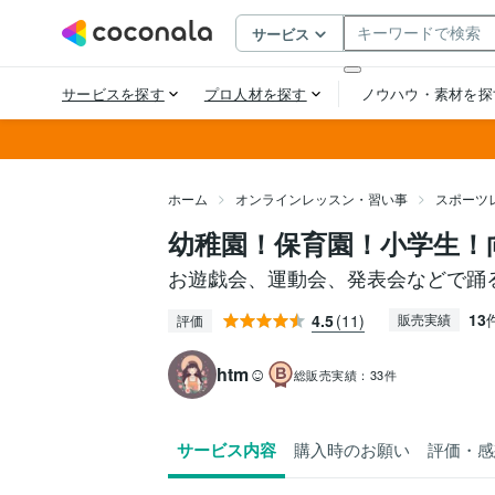
ホーム
オンラインレッスン・習い事
スポーツ
幼稚園！保育園！小学生！
お遊戯会、運動会、発表会などで踊
13
4.5
(11)
販売実績
評価
htm☺️
総販売実績：
33件
サービス内容
購入時のお願い
評価・感