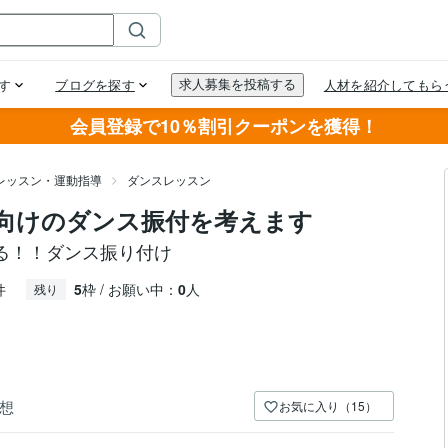
会員登録で10％割引クーポンを獲得！
レッスン・運動指導
ダンスレッスン
向けのダンス振付を考えます
る！！ダンス振り付け
件
5
枠 / お願い中：
0
人
残り
想
お気に入り（15）