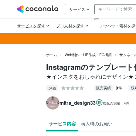
ホーム
Web制作・HP作成・EC構築
サムネイ
Instagramのテンプレー
★インスタをおしゃれにデザイン★
0
件
-
販売実績
残
評価
mitra_design33
総販売実績：
4件
サービス内容
購入時のお願い