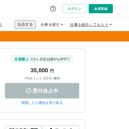
定期購入
で2ヶ月目以降5%OFF
35,000
円
175ポイント (0.5％) 獲得
受付休止中
再開したら通知を受け取る