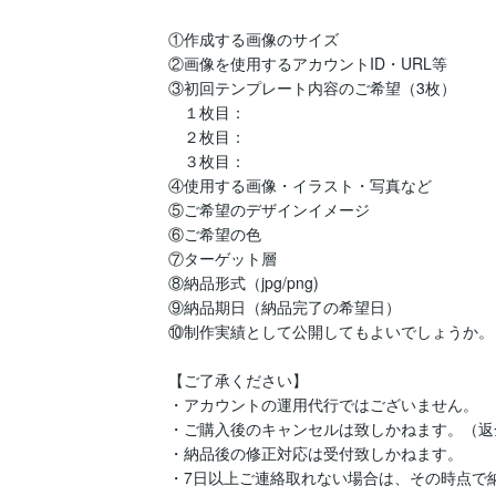
①作成する画像のサイズ

②画像を使用するアカウントID・URL等

③初回テンプレート内容のご希望（3枚）

　１枚目：

　２枚目：

　３枚目：

④使用する画像・イラスト・写真など

⑤ご希望のデザインイメージ

⑥ご希望の色

⑦ターゲット層

⑧納品形式（jpg/png)

⑨納品期日（納品完了の希望日）

⑩制作実績として公開してもよいでしょうか。

【ご了承ください】

・アカウントの運用代行ではございません。

・ご購入後のキャンセルは致しかねます。（返
・納品後の修正対応は受付致しかねます。

・7日以上ご連絡取れない場合は、その時点で