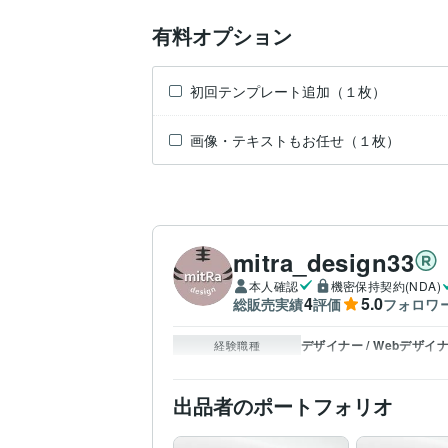
有料オプション
初回テンプレート追加（１枚）
画像・テキストもお任せ（１枚）
mitra_design33
本人確認
機密保持契約(NDA)
4
5.0
総販売実績
評価
フォロワ
デザイナー / Webデザイ
経験職種
出品者のポートフォリオ