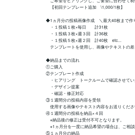
　ご希望をヒアリングし、ご要望に合わせて制
　【初回テンプレート追加　\1,000/1枚】

◆1ヵ月分の投稿画像作成　＼最大40枚まで作り放
　・１投稿１枚×毎日　　計31枚

　・１投稿３枚×週３回　計36枚

　・１投稿５枚×週２回　計40枚　etc...

　テンプレートを使用し、画像やテキストの差
◆納品までの流れ

①ご購入

②テンプレート作成

　・ヒアリング　トークルームで確認させてい
　・デザイン提案

　・確認・修正対応

③１週間分の投稿内容を受領

　使用する画像やテキスト内容をお送りください
④１週間分の投稿を納品×４回

　※納品後の修正は受付不可となります。

　※1ヵ月分を一度に納品希望の場合は、ご相談
⑤１ヵ月分の納品
