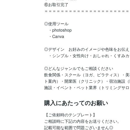
⑥お取引完了

＝＝＝＝＝＝＝＝＝＝＝＝＝＝＝＝＝＝＝＝＝
◎使用ツール

　・photoshop

　・Canva

◎デザイン　お好みのイメージや色味をお伝え
　・シンプル・女性向け・おしゃれ・くすみカラー・
◎どんなジャンルでもご相談ください

飲食関係・スクール（ヨガ、ピラティス）・美
ト案内）・開業医（クリニック）・宿泊施設（
施設・イベント・ペット業界（トリミングサロン、
購入にあたってのお願い
【ご依頼時のテンプレート】

ご相談時に下記の内容をお送りください。

記載可能な範囲で問題ございません◎
