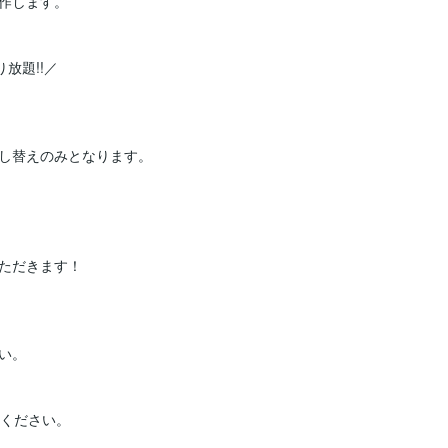
作します。

題!!／

し替えのみとなります。

ただきます！

。

ください。
