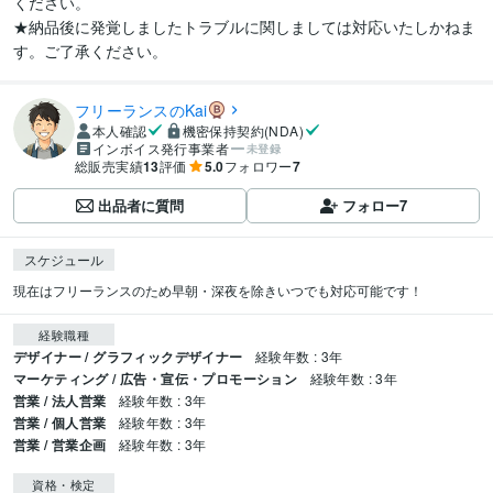
ください。

★納品後に発覚しましたトラブルに関しましては対応いたしかねま
す。ご了承ください。
フリーランスのKai
本人確認
機密保持契約(NDA)
インボイス発行事業者
未登録
総販売実績
13
評価
5.0
フォロワー
7
出品者に質問
フォロー
7
スケジュール
現在はフリーランスのため早朝・深夜を除きいつでも対応可能です！
経験職種
デザイナー / グラフィックデザイナー
経験年数 : 3年
マーケティング / 広告・宣伝・プロモーション
経験年数 : 3年
営業 / 法人営業
経験年数 : 3年
営業 / 個人営業
経験年数 : 3年
営業 / 営業企画
経験年数 : 3年
資格・検定