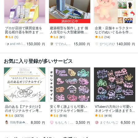
満枠対応中
プロが店頭で購買促進を
建築模型を製作します 個
企業・店舗キャラクター
図る紙什器を制作ます 商
人住宅から大型建築物ま
などのぬいぐるみを作り
品が競り合う売り場で、
でお任せください！⭐︎送料
ます 可動もOK｜その子ら
5.0
(1)
5.0
(91)
5.0
(14)
確実な情報提供と購入を
込み⭐︎
しさを大切に、使い方に
150,000
15,000
140,000
促します
合わせて設計します
and mh l 美容特化デザイナー
ででわん（一級建築士）
ひつじのひ
円
円
円
お気に入り登録が多いサービス
品のある【アナタだけ】
安く早く誰よりも可愛い
VTuberの方向け☆可愛い
のオリジナルサイン考え
オリジナルサイン制作し
ネオンサイン描きます 50
ます ︎【唯一無二︎】個人も
ます 最短即日！商用利用
0件以上のサイン制作経験
5.0
(3373)
5.0
(516)
5.0
(419)
企業も対応可「印象に残
OKなモチーフ入りサイン
☆商用利用無料！迅速丁
8,000
3,500
6,500
る」署名をご提案
です！
寧に対応☆
羽島季麻☘️シグニチャーデザイナー／ロゴ
ももしろ￤デザイン
まぐろいちご
円
円
円