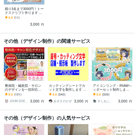
残り3名まで3000円！トー
クスクリプト作ります テ
レアポ歴2年8カ月！トー
5.0
(11)
クスクリプトを綿密に作
3,000
成します！
円
その他（デザイン制作）の関連サービス
整体院・鍼灸院・サロン
カッティングシートでカ
アイコンリング・IRIAMヘ
のデザインを一括対応し
ット文字を製作します カ
ッダーセット制作します
ます チラシ・ロゴ・名
ッティングシートでカッ
特急納期可！単体でのご
5.0
(101)
5.0
(340)
5.0
(305)
刺・Web。サロン系デザ
ティング文字を製作しま
依頼も歓迎です！！
3,000
3,000
3,000
インをまるごと対応
す。
JOHN DOE＠販売実績4800件以上
あずさのかぜ
すしねこ。
円
円
円
その他（デザイン制作）の人気サービス