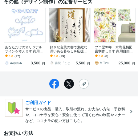
その他（デザイン制作）の定番サービス
あなただけのオリジナル
好きな言葉の書で素敵な
プロ歴30年｜水彩花柄図
サインを考えます 商用利
潤いある暮らしを応援し
案制作します 商用自由、
用OK！3案納品！イラス
ます 世界で一つのあなた
著作権譲渡、使い道自由
5.0
(17)
5.0
(19)
5.0
(8)
ト調が得意です◎
の為の書作品を経験豊富
3,500
5,500
25,000
な書家が制作します。
☁️ゆめ☁️
書院『ことのは』
M T28
円
円
円
ご利用ガイド
サービスの出品、購入、取引の流れ、お支払い方法・手数料
や、ココナラを安心・安全に使って頂くための制度やマナー
など、ココナラの使い方はこちら。
お支払い方法