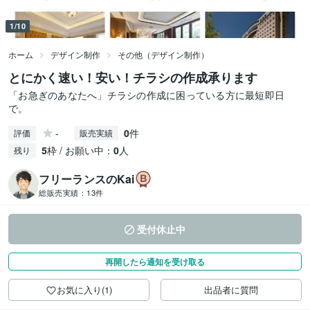
1/10
ホーム
デザイン制作
その他（デザイン制作）
とにかく速い！安い！チラシの作成承ります
「お急ぎのあなたへ」チラシの作成に困っている方に最短即日
で。
-
0
件
評価
販売実績
5
枠 / お願い中：
0
人
残り
フリーランスのKai
総販売実績：
13件
受付休止中
再開したら通知を受け取る
お気に入り(1)
出品者に質問