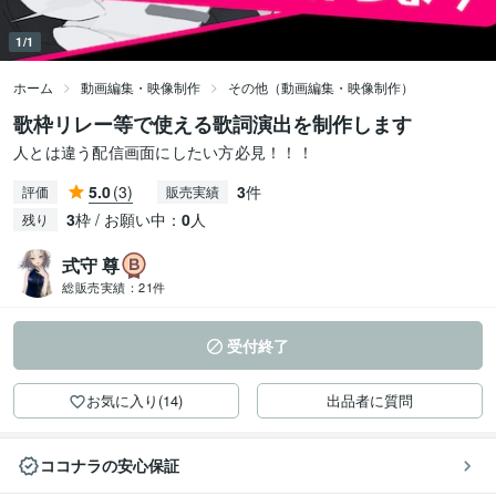
1/1
ホーム
動画編集・映像制作
その他（動画編集・映像制作）
歌枠リレー等で使える歌詞演出を制作します
人とは違う配信画面にしたい方必見！！！
5.0
(3)
3
件
評価
販売実績
3
枠 / お願い中：
0
人
残り
式守 尊
総販売実績：
21件
受付終了
お気に入り(14)
出品者に質問
ココナラの安心保証