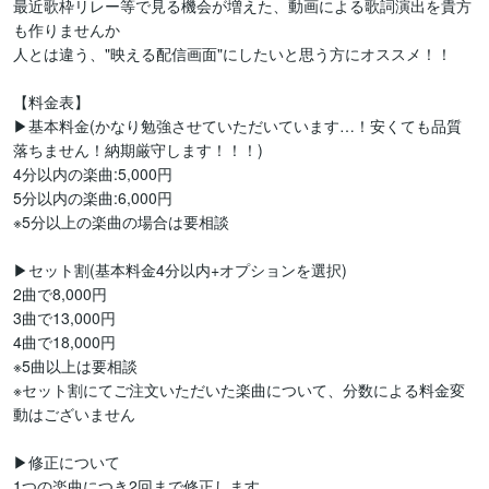
最近歌枠リレー等で見る機会が増えた、動画による歌詞演出を貴方
も作りませんか

人とは違う、"映える配信画面"にしたいと思う方にオススメ！！

【料金表】

▶︎基本料金(かなり勉強させていただいています…！安くても品質
落ちません！納期厳守します！！！)

4分以内の楽曲:5,000円

5分以内の楽曲:6,000円

※5分以上の楽曲の場合は要相談

▶︎セット割(基本料金4分以内+オプションを選択)

2曲で8,000円

3曲で13,000円

4曲で18,000円

※5曲以上は要相談

※セット割にてご注文いただいた楽曲について、分数による料金変
動はございません

▶︎修正について

1つの楽曲につき2回まで修正します
