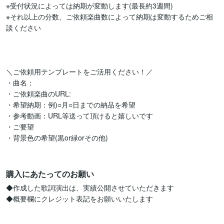
※受付状況によっては納期が変動します(最長約3週間)

※それ以上の分数、ご依頼楽曲数によって納期は変動するためご相
談ください

＼ご依頼用テンプレートをご活用ください！／

・曲名：

・ご依頼楽曲のURL:

・希望納期：例)○月○日までの納品を希望

・参考動画：URL等送って頂けると嬉しいです

・ご要望

・背景色の希望(黒or緑orその他)

購入にあたってのお願い
◆作成した歌詞演出は、実績公開させていただきます

◆概要欄にクレジット表記をお願いいたします
