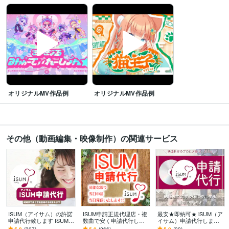
オリジナルMV作品例
オリジナルMV作品例
その他（動画編集・映像制作）の関連サービス
ISUM（アイサム）の許諾
ISUM申請正規代理店・複
最安★即納可★ iSUM（ア
申請代行致します ISUM申
数曲で安く申請代行しま
イサム）申請代行します
請まるわかり動画付で初
す 4曲申請時は1曲あたり
複数曲の申請も承りま
5.0
(307)
5.0
(266)
5.0
(99)