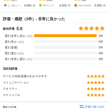
めてでも安心♪
3,750円!! 許諾書・シー
す！許諾証発送も可能。
4,500
4,500
5,500
ル郵送
よつ葉ムービー
HGウェディングムービー
east woods movie
円
円
円
評価・感想（3件）- 非常に良かった
5.0
総合評価
星5 (非常に良かった)
3件
星4 (良かった)
0件
星3 (普通)
0件
星2 (悪かった)
0件
星1 (非常に悪かった)
0件
項目別評価
サービス内容/提案のわかりやすさ
コミュニケーション
クオリティ
スケジュール
3
評価で絞り込む
件の評価