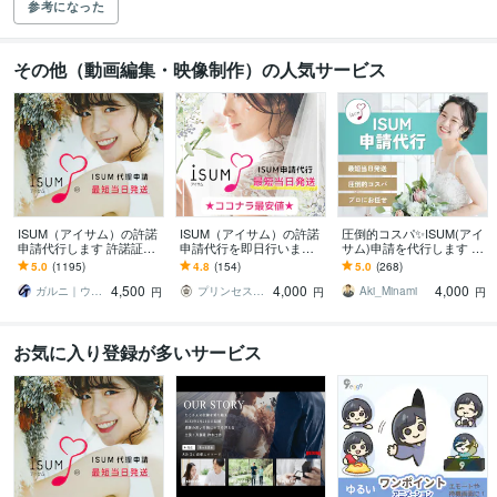
参考になった
その他（動画編集・映像制作）の人気サービス
ISUM（アイサム）の許諾
ISUM（アイサム）の許諾
圧倒的コスパ✨ISUM(アイ
申請代行します 許諾証発
申請代行を即日行います
サム)申請を代行します 最
送。複数曲の申請も承り
丁寧なご案内での安心の
短当日発送！圧倒的コス
5.0
(1195)
4.8
(154)
5.0
(268)
ます！JASRAC申請も可
実績。自作ムービーに曲
パ！プロにお任せ！
4,500
4,000
4,000
能
入れの悩み解決。
ガルニ｜ウェディングムービー＆ギフト
プリンセスネット
Aki_Minami
円
円
円
お気に入り登録が多いサービス