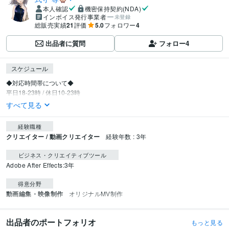
本人確認
機密保持契約(NDA)
インボイス発行事業者
未登録
総販売実績
21
評価
5.0
フォロワー
4
出品者に質問
フォロー
4
スケジュール
◆対応時間帯について◆

平日18-23時 / 休日10-23時
すべて見る
経験職種
クリエイター / 動画クリエイター
経験年数 : 3年
ビジネス・クリエイティブツール
Adobe After Effects:3年
得意分野
動画編集・映像制作
オリジナルMV制作
出品者のポートフォリオ
もっと見る