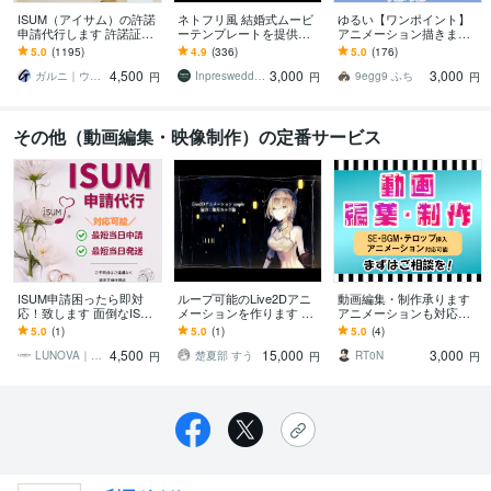
ISUM（アイサム）の許諾
ネトフリ風 結婚式ムービ
ゆるい【ワンポイント】
申請代行します 許諾証発
ーテンプレートを提供し
アニメーション描きます
送。複数曲の申請も承り
ます 披露宴を盛り上げ
「20種類から選べる！」
5.0
(1195)
4.9
(336)
5.0
(176)
ます！JASRAC申請も可
る！パワポで自作可能な
配信画面・ブログなどの
4,500
3,000
3,000
能
プロフィールムービー！
飾りに！
ガルニ｜ウェディングムービー＆ギフト
Inpreswedding
9egg9 ふち
円
円
円
その他（動画編集・映像制作）の定番サービス
ISUM申請困ったら即対
ループ可能のLive2Dアニ
動画編集・制作承ります
応！致します 面倒なISUM
メーションを作ります 一
アニメーションも対応。Y
申請をプロが代行！
枚絵が動いてループしま
ouTube動画編集やWebCM
5.0
(1)
5.0
(1)
5.0
(4)
す。配信のOPEDに使えま
など
4,500
15,000
3,000
す。
LUNOVA｜ウェディングムービー_ST
楚夏部 すう
RT0N
円
円
円