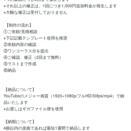
※それ以上の修正は、1回につき1,000円追加料金が発生します

※大幅な修正は受付しておりません

 【制作の流れ】 

①ご依頼/見積相談

※下記記載テンプレート使用を推奨

②依頼内容の確認

③ワンコーラス分を提出

④ご確認、修正（2回まで無料）

⑤ラストまで作成

⑥納品

【納品について】

YouTubeのメジャー画質（1920×1080p/フルHD/30fps/mp4）で納
品いたします

※お渡しはギガファイル便を使用

【納期について】

4曲以内の楽曲であれば最短1週間て納品します
