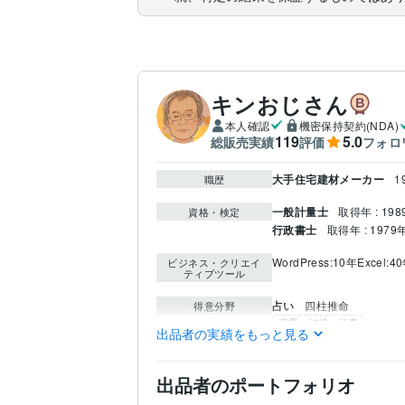
キンおじさん
本人確認
機密保持契約(NDA)
119
5.0
総販売実績
評価
フォロ
大手住宅建材メーカー
1
職歴
一般計量士
取得年 : 198
資格・検定
行政書士
取得年 : 1979
WordPress:10年
Excel:4
ビジネス・クリエイ
ティブツール
占い
四柱推命
得意分野
恋愛、結婚、仕事
出品者の実績をもっと見る
国立名古屋工業大学
19
学歴
出品者のポートフォリオ
英語
日常会話レベル
語学力