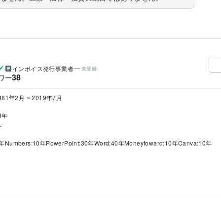
インボイス発行事業者
未登録
38
ワー
981年2月 ~ 2019年7月
9年
年
0年
Numbers:10年
PowerPoint:30年
Word:40年
Moneyfoward:10年
Canva:10年
78年3月 ~ 1981年2月