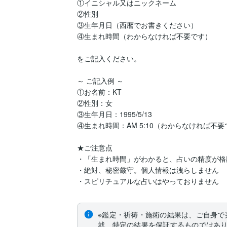
①イニシャル又はニックネーム

②性別

③生年月日（西暦でお書きください）

④生まれ時間（わからなければ不要です）

をご記入ください。

～ ご記入例 ～

①お名前：KT

②性別：女

③生年月日：1995/5/13

④生まれ時間：AM 5:10（わからなければ不要
★ご注意点

・「生まれ時間」がわかると、占いの精度が格
・絶対、秘密厳守。個人情報は洩らしません

※鑑定・祈祷・施術の結果は、ご自身で
就、特定の結果を保証するものではあ