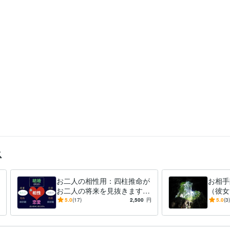
ス
お二人の相性用：四柱推命が
お相手
お二人の将来を見抜きます
（彼女
あなたに不足しているものを
客観的
5.0
(17)
2,500
円
5.0
(3)
補ってくれるお相手が良縁と
方を知
なります
す。