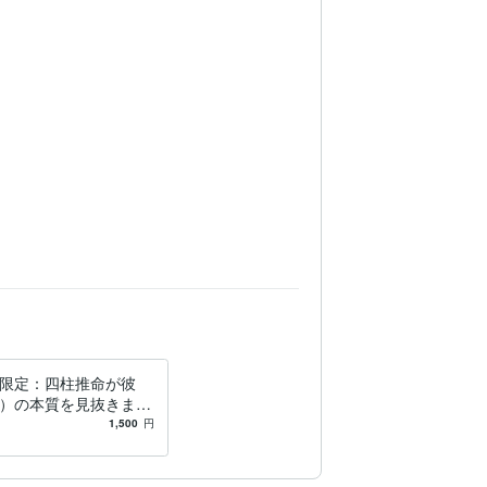
限定：四柱推命が彼
）の本質を見抜きます
にお相手の性格や考え
1,500
円
っておくことは大切で