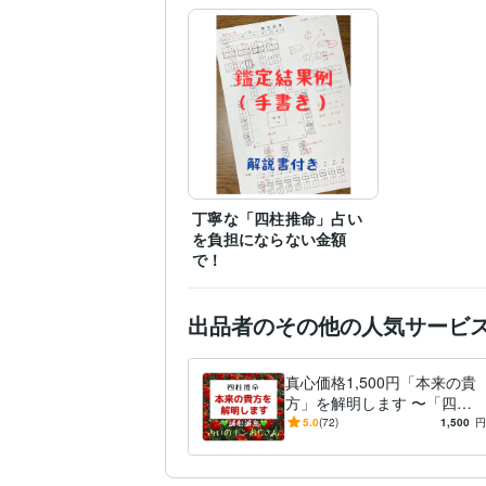
丁寧な「四柱推命」占い
を負担にならない金額
で！
出品者のその他の人気サービ
真心価格1,500円「本来の貴
方」を解明します 〜「四柱
推命」で貴方の「良さ」と
5.0
(72)
1,500
円
「転機」を引き出します。