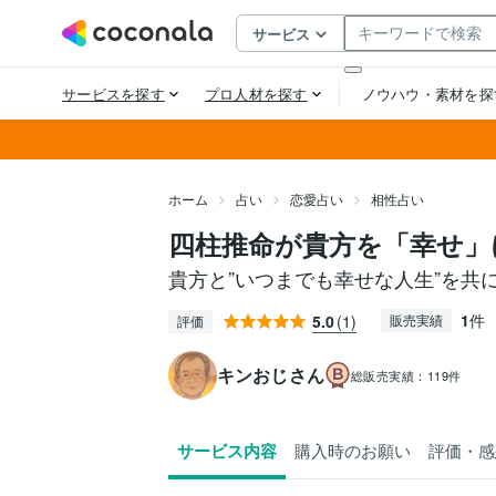
ホーム
占い
恋愛占い
相性占い
四柱推命が貴方を「幸せ」
貴方と”いつまでも幸せな人生”を共
1
件
5.0
(1)
販売実績
評価
キンおじさん
総販売実績：
119件
サービス内容
購入時のお願い
評価・感