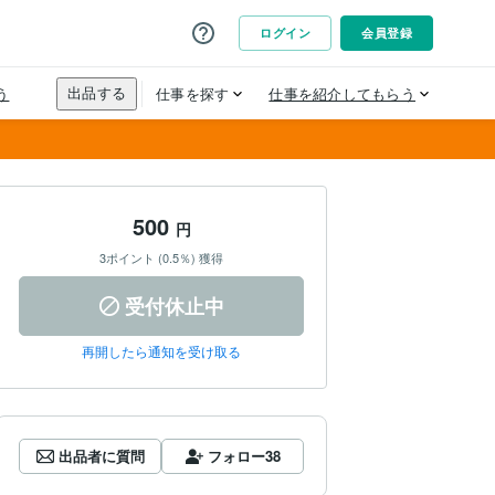
500
円
3ポイント (0.5％) 獲得
受付休止中
再開したら通知を受け取る
出品者に質問
フォロー
38