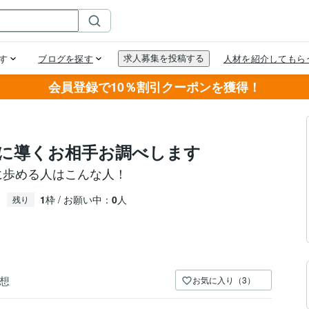
会員登録で10％割引クーポンを獲得！
に導くお相手お調べします
に歩める人はこんな人！
1
枠 / お願い中：
0
人
残り
想
お気に入り（3）