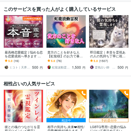
このサービスを買った人がよく購入しているサービス
最高峰恋愛鑑定 | 悩める恋
貴方のことを好きな人
即日鑑定｜本音を霊視あ
を恋愛成就へ導きます 彼
【虹龍様】のお力で暴き
の人の気持ち丁寧に視ま
の本音、不倫、復縁、出
ます “貴方のことを好きな
す 彼の本心が気になる今
5.0
(16)
5.0
(76)
5.0
(1507)
会い、結婚、ツインレ
人”の人物像・貴方への本
に霊視で今の気配をお伝
500
1,500
500
イ、恋愛全般
気度などを大暴露
えします
ミコト｜天界の調べを降ろす神韻靈術士
虹龍波動霊視士 紫乃
霊視占い師 まる
円
円
円
相性占いの人気サービス
相談中
予約受付中
彼との魂のつながりを霊
相手の気持ち,未来❤️相性/
LGBTQ専用✨恋愛の悩み
視でツインレイ鑑定しま
恋愛/離婚/結婚みます 【恋
について魂込めて占いま