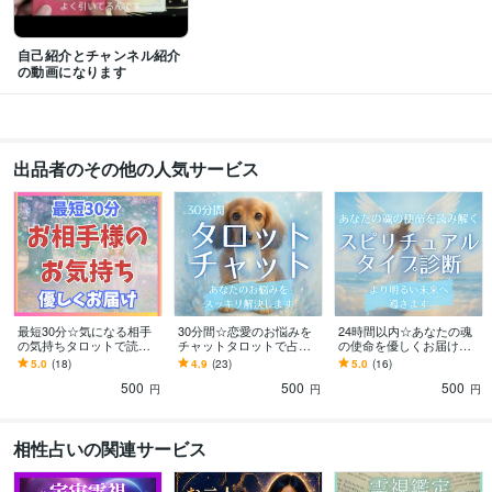
得意分野
自己紹介とチャンネル紹介
占い
恋愛タロット占い
の動画になります
学歴
立命館大学
2002年3月 ~ 2006年2月
語学力
出品者のその他の人気サービス
英語
日常会話レベル
最短30分☆気になる相手
30分間☆恋愛のお悩みを
24時間以内☆あなたの魂
の気持ちタロットで読み
チャットタロットで占い
の使命を優しくお届けし
ます 相手の気持ちを把握
ます あなたのお悩みを占
ます スピリチュアルタイ
5.0
(18)
4.9
(23)
5.0
(16)
し、心をスッキリさせて
ってその恋叶えてみませ
プ診断であなたをより明
500
500
500
みませんか？
んか？
るい未来へ導きます
円
円
円
相性占いの関連サービス