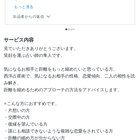
2人の相性が合うにはこうしたら...
もっと見る
出品者からの返信
サービス内容
見ていただきありがとうございます。

笑顔を運ぶ占い師の隼人です。

気になるお相手と距離をもっと縮めたいと思っている方、

西洋占星術で、気になるお相手の性格、恋愛傾向、二人の相性を読
み解き、

距離を縮めるためのアプローチの方法をアドバイスします。

⭐こんな方におすすめです。

・片想いの方

・交際中の方

・復縁を望んでいる方

・誰にも相談できないような複雑な恋愛をされている方

・距離の縮め方が分からない方
