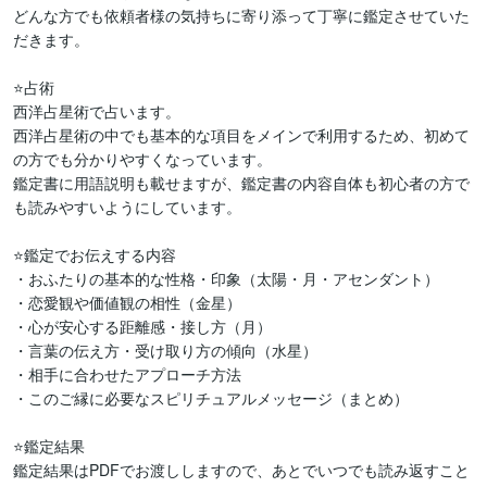
どんな方でも依頼者様の気持ちに寄り添って丁寧に鑑定させていた
だきます。

⭐占術

西洋占星術で占います。

西洋占星術の中でも基本的な項目をメインで利用するため、初めて
の方でも分かりやすくなっています。

鑑定書に用語説明も載せますが、鑑定書の内容自体も初心者の方で
も読みやすいようにしています。

⭐鑑定でお伝えする内容

・おふたりの基本的な性格・印象（太陽・月・アセンダント）

・恋愛観や価値観の相性（金星）

・心が安心する距離感・接し方（月）

・言葉の伝え方・受け取り方の傾向（水星）

・相手に合わせたアプローチ方法

・このご縁に必要なスピリチュアルメッセージ（まとめ）

⭐鑑定結果

鑑定結果はPDFでお渡ししますので、あとでいつでも読み返すこと