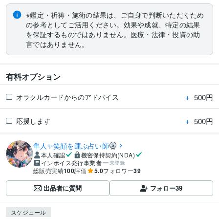
※鑑定・祈祷・施術の結果は、ご自身で判断いただくため
の参考としてご活用ください。効果や成就、特定の結果
を保証するものではありません。医療・法律・投資の助
言ではありません。
有料オプション
＋
500円
オラクルカードからのアドバイス
＋
500円
応援します
隼人✨笑顔を運ぶ占い師
本人確認
機密保持契約(NDA)
インボイス発行事業者
未登録
総販売実績
100
評価
5.0
フォロワー
39
出品者に質問
フォロー
39
スケジュール