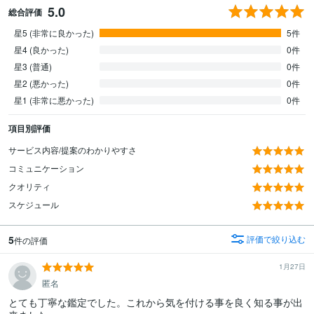
5.0
総合評価
星5 (非常に良かった)
5件
星4 (良かった)
0件
星3 (普通)
0件
星2 (悪かった)
0件
星1 (非常に悪かった)
0件
項目別評価
サービス内容/提案のわかりやすさ
コミュニケーション
クオリティ
スケジュール
5
評価で絞り込む
件の評価
1月27日
匿名
とても丁寧な鑑定でした。これから気を付ける事を良く知る事が出