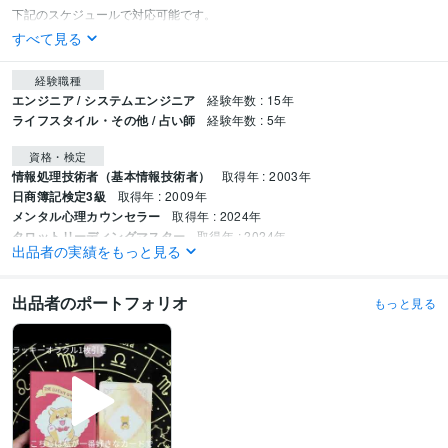
すべて見る
経験職種
エンジニア / システムエンジニア
経験年数 : 15年
ライフスタイル・その他 / 占い師
経験年数 : 5年
資格・検定
情報処理技術者（基本情報技術者）
取得年 : 2003年
日商簿記検定3級
取得年 : 2009年
メンタル心理カウンセラー
取得年 : 2024年
タロットリーディングマスター
取得年 : 2024年
出品者の実績をもっと見る
数秘術鑑定士
取得年 : 2024年
パワーストーンセラピスト
取得年 : 2024年
出品者のポートフォリオ
もっと見る
プログラミング言語・フレームワーク
C#.NET:2年
Go:3年
Google Apps Script:1年
Kotlin:1年
PHP:5年
PL/SQL:15年
Python:2年
SQL:15年
VB.NET:15年
VBA:15年
Visual Basic:15年
Microsoft SQL Server:15年
Oracle Database:15年
GitHub:2年
ビジネス・クリエイティブツール
Excel:15年
Google スプレッドシート:1年
ChatGPT:1年
CapCut:1年
ゆっくりMovieMaker:3年
Canva:3年
OBS Studio:3年