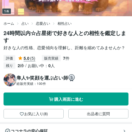
1/6
ホーム
占い
恋愛占い
相性占い
24時間以内☆占星術で好きな人との相性を鑑定しま
す
好きな人の性格、恋愛傾向を理解し、距離を縮めてみませんか？
5.0
(5)
7
件
評価
販売実績
2
枠 / お願い中：
0
人
残り
隼人✨笑顔を運ぶ占い師
総販売実績：
100件
購入画面に進む
お気に入り(8)
出品者に質問
ココナラの安心保証