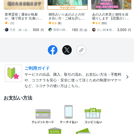
予約受付中
星導霊視｜運命か執着
相性占い☆あの人との付
あの人の本音と相性を深
か、魂で視ます 出逢いに
き合い方・ご縁を詳しく
掘りします 【恋愛占い✖️
意味はあるか。星に問
視ます 気になるあの人の
相性】脈あり度と相手の
-
(1)
5.0
(8)
5.0
(50)
い、魂で視る。
恋愛傾向・性格を知っ
本音を深掘り★
500
160
3,500
て、さらに深い関係に♡
天音 紬（あまね つむぎ）
翡翠の精霊魔導師✧叶花Kyoka
占い師★海の緑（うみのみどり）
円
円
/分
円
ご利用ガイド
サービスの出品、購入、取引の流れ、お支払い方法・手数料
や、ココナラを安心・安全に使って頂くための制度やマナー
など、ココナラの使い方はこちら。
お支払い方法