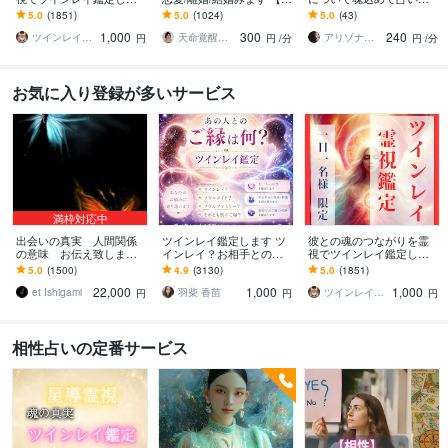
す 気になる彼とつながる
愛専門14年☪️】四柱推命×
す LGBTについてアメリ
5.0
(1851)
5.0
(1024)
5.0
(43)
ことができるのか鑑定し
タロットで現実的アドバ
カで学んだ魂のタロット
1,000
300
240
ます
イス✨
鑑定士が占います
ツインレイ縁結び専門鑑定士✢神結シオン✢
天命覚醒✴️開運コンサルタント☪️まさこ
アリゾナ鑑定★Ayumi～愛結実
円
円
/分
円
/分
お気に入り登録が多いサービス
満枠対応中
出会いの真実 人間関係
ツインレイ鑑定します ツ
彼との魂のつながりを霊
の意味 お伝え致します
インレイ？お相手との魂
視でツインレイ鑑定しま
恋愛、結婚、家族、魂の
のつながりを知って前に
す 気になる彼とつながる
5.0
(1500)
4.9
(3130)
5.0
(1851)
約束。純粋な愛情の形を
進みたい方
ことができるのか鑑定し
22,000
1,000
1,000
心に刻んで生きる
ます
et Ishigami
羽柴 香苗
ツインレイ縁結び専門鑑定士✢神結シオン✢
円
円
円
相性占いの定番サービス