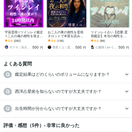
宇宙霊視✧ツインレイ鑑定
お二人の夜の相性を霊視
ツインレイ占い【恋愛-霊
✧二人の魂の相性を視ます
タロットで本質を読み解
視鑑定】本当の相性を視
魂の片割れ｜宇宙霊視で
きます セフレ・不倫・恋
ます ソウルメイト・復
5.0
(282)
5.0
(136)
5.0
(96)
運命のつながりと未来を
人・夫婦関係～身体のつ
縁・片思い・結婚・恋愛
500
500
500
明らかにします
ながりに秘められた波動
成就
サクヤ｜高次元スピリット
彗星ミユ｜霊視×ヒーリング
心愛師 Lav−Laka
円
円
円
よくある質問
鑑定結果はどのくらいのボリュームになりますか？
西洋占星術を知らないのですが大丈夫ですか？
出生時間が分からないのですが大丈夫ですか？
評価・感想（5件）- 非常に良かった