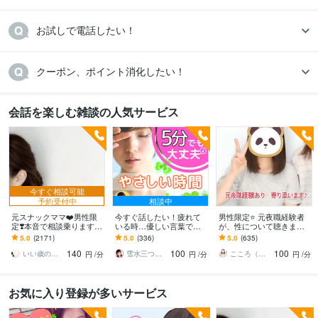
お試しで電話したい！
会話を楽しむ雑談の人気サービス
今すぐ相談可能
予約受付中
相談中
元スナックママ❤️男性限
今すぐ話したい！疲れて
男性限定⭐️ 元夜職経験者
定❣️本音で相談乗ります
いる時…優しい言葉で話
が、性について聴きます
私に頼ってみませんか❤️
します 何でもどうぞ✨愚
性のお悩みや好きな趣
5.0
(2171)
5.0
(336)
5.0
(635)
味方になります。
痴/恋愛♡/雑談/寂しい/モ
味…安心して打ち明けて
140
100
100
ヤモヤ/楽しい♪
ねʕ•ᴥ•ʔ
いい歳のエリー♡
雪水三つ葉☘️あったかコミュニケーション
こころ（＾_＾）
円
/分
円
/分
円
/分
お気に入り登録が多いサービス