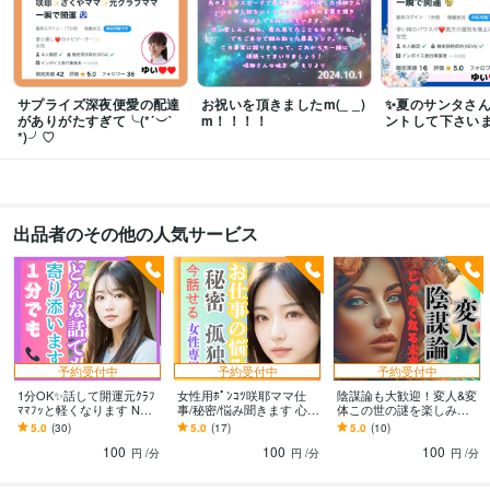
サプライズ深夜便愛の配達
お祝いを頂きましたm(_ _)
✨夏のサンタさ
がありがたすぎて╰(*´︶`
m！！！！
ントして下さい
*)╯♡
出品者のその他の人気サービス
予約受付中
予約受付中
予約受付中
1分OK✨話して開運元ｸﾗﾌ
女性用ﾎﾟﾝｺﾂ咲耶ママ仕
陰謀論も大歓迎！変人&変
ﾏﾏﾌｯと軽くなります NG
事/秘密/悩み聞きます 心に
体この世の謎を楽しみま
なし/ちょっと聞いて/愚痴/
寄り添う✨癒しの相手/仕
す 孤独を共有✨一緒に分
5.0
(30)
5.0
(17)
5.0
(10)
異性の気持ち/お試し占い
事の悩みストレス発散/孤
かち合いませんか？未来
100
100
100
つき
独/不安
を見据えた時間に
円
/分
円
/分
円
/分