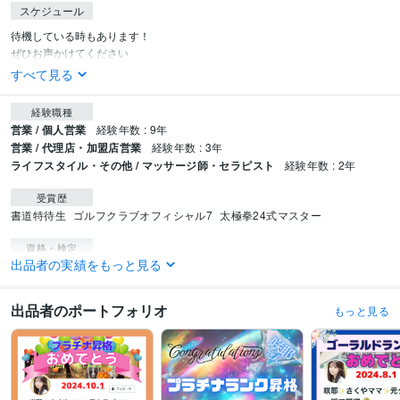
スケジュール
待機している時もあります！

ぜひお声かけてください
すべて見る
経験職種
営業 / 個人営業
経験年数 : 9年
営業 / 代理店・加盟店営業
経験年数 : 3年
ライフスタイル・その他 / マッサージ師・セラピスト
経験年数 : 2年
受賞歴
書道特待生
ゴルフクラブオフィシャル7
太極拳24式マスター
資格・検定
出品者の実績をもっと見る
アロマコーディネーター
取得年 : 2016年
得意分野
出品者のポートフォリオ
もっと見る
学習指導・資格・キャリア相談
太極拳24式
学習指導・資格・キャリア相談
ゴルフレッスン