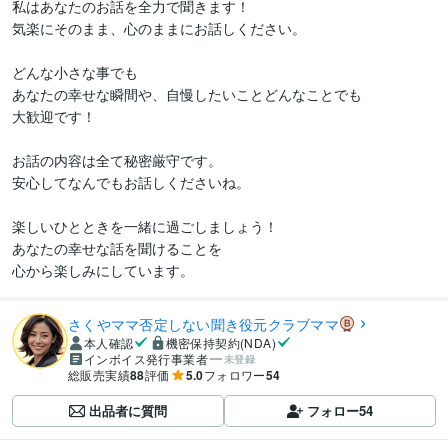
私はあなたのお話を全力で聞きます！

気楽にそのまま、心のままにお話しください。

どんな小さな事でも

あなたの幸せな瞬間や、自慢したいことどんなことでも

大歓迎です！

お話の内容は全て秘密厳守です。

安心してなんでもお話しくださいね。

楽しいひとときを一緒に過ごしましょう！

あなたの幸せな話を聞けることを

心から楽しみにしています。
さくやママ否定しない聞き役元クラブママ
本人確認
機密保持契約(NDA)
インボイス発行事業者
未登録
総販売実績
88
評価
5.0
フォロワー
54
出品者に質問
フォロー
54