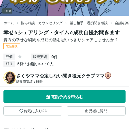
1/10
ホーム
悩み相談・カウンセリング
話し相手・愚痴聞き相談
会話を楽
幸せ⭐️シェアリング・タイム⭐️成功自慢お聞きます
貴方の幸せな瞬間や成功の話を思いっきりシェアしませんか？
電話相談
-
0
件
評価
販売実績
5
枠 / お願い中：
0
人
残り
さくやママ否定しない聞き役元クラブママ
総販売実績：
88件
電話予約を申込む
お気に入り(8)
出品者に質問