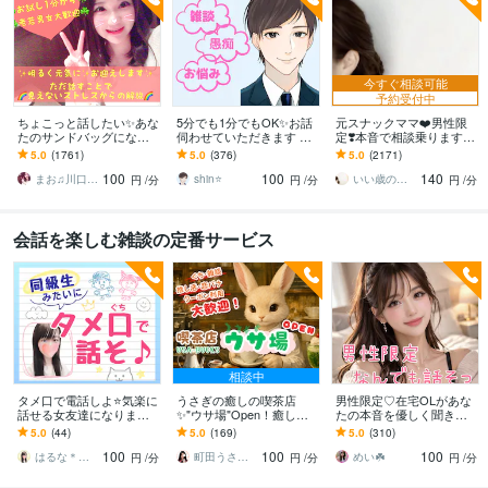
今すぐ相談可能
予約受付中
ちょこっと話したい✨あな
5分でも1分でもOK✨お話
元スナックママ❤️男性限
たのサンドバッグになり
伺わせていただきます 愚
定❣️本音で相談乗ります
ます 女性も大歓迎✨秘密
痴・相談・雑談なんでも
私に頼ってみませんか❤️
5.0
(1761)
5.0
(376)
5.0
(2171)
厳守☘️話すことでお気持
お話ください♪
味方になります。
100
100
140
ちが晴れやかに☘️
まお♫川口茉央♫
shin⭐️
いい歳のエリー♡
円
/分
円
/分
円
/分
会話を楽しむ雑談の定番サービス
相談中
タメ口で電話しよ⭐気楽に
うさぎの癒しの喫茶店
男性限定♡在宅OLがあな
話せる女友達になります
✨"ウサ場"Open！癒しま
たの本音を優しく聞きま
すぐに仲良くなれる話し
す NG無し☺️愚痴/雑談/推
す ☘️NGなし☘️安心して本
5.0
(44)
5.0
(169)
5.0
(310)
相手♡雑談・愚痴・お悩
し活/恋バナなどなんでも
音や甘えを優しく受け止
100
100
100
み・恋愛相談も◎
聞きます✨
めます
はるな＊お豆腐メンタルさんの味方
町田うさぎ✨閃光の幸せ届け人♡怪談師⛩️
めい☘️
円
/分
円
/分
円
/分