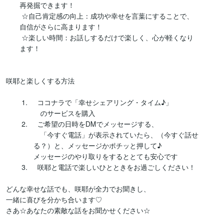
　　再発掘できます！

	☆自己肯定感の向上：成功や幸せを言葉にすることで、　　　
　　自信がさらに高まります！

	☆楽しい時間：お話しするだけで楽しく、心が軽くなり　　　
　　ます！

咲耶と楽しくする方法

	1.	ココナラで「幸せシェアリング・タイム♪」

　　　　　のサービスを購入

	2.	ご希望の日時をDMでメッセージする、

　　　　　「今すぐ電話」が表示されていたら、（今すぐ話せ　　
　　　　る？）と、メッセージかポチッと押して♪

　　　　メッセージのやり取りをするととても安心です

	3.	咲耶と電話で楽しいひとときをお過ごしください！

どんな幸せな話でも、咲耶が全力でお聞きし、

一緒に喜びを分かち合います♡

さあ☆あなたの素敵な話をお聞かせください☆
