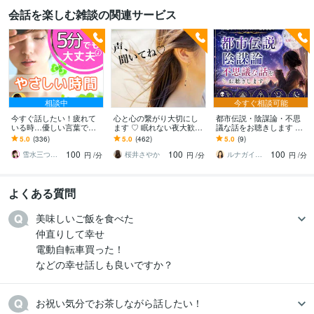
会話を楽しむ雑談の関連サービス
相談中
今すぐ相談可能
今すぐ話したい！疲れて
心と心の繋がり大切にし
都市伝説・陰謀論・不思
いる時…優しい言葉で話
ます ♡ 眠れない夜大歓迎
議な話をお聴きします ☘️
します 何でもどうぞ✨愚
♡私もなかなか寝れない
周りに話しづらい話題も
5.0
(336)
5.0
(462)
5.0
(9)
痴/恋愛♡/雑談/寂しい/モ
人なの
気軽にどうぞ☘️
100
100
100
ヤモヤ/楽しい♪
雪水三つ葉☘️あったかコミュニケーション
桜井さやか
ルナガイド✦ 結月 Yuzuki
円
/分
円
/分
円
/分
よくある質問
美味しいご飯を食べた

仲直りして幸せ

電動自転車買った！

などの幸せ話しも良いですか？
お祝い気分でお茶しながら話したい！