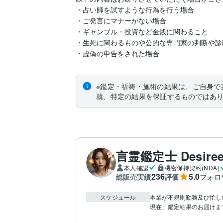
・占い師を試すような行為を行う場合

・ご発言にマナーがない場合

・ギャンブル・投資など金銭に関わること

・生死に関わるものや公的な専門家の判断や診
・虚偽の申告をされた場合
※鑑定・祈祷・施術の結果は、ご自身で
就、特定の結果を保証するものではあ
言霊鑑定士 Desir
本人確認
機密保持契約(NDA)
236
5.0
総販売実績
評価
フォロ
スケジュール
本業が不規則勤務及び忙し
現在、鑑定結果のお届けまで