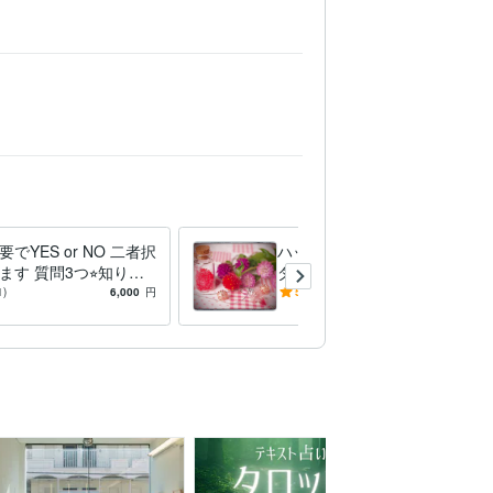
でYES or NO 二者択
ハッキリとしたい5つの質問
ます 質問3つ⭐︎知りた
ダウジングで占います ちょ
く願うあなたをサポー
っとしたことから深刻なこと
1)
6,000
円
5.0
(17)
9,000
円
す
までハッキリでます