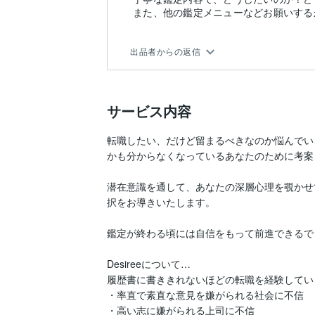
また、他の鑑定メニューなどお願いする
出品者からの返信
サービス内容
転職したい、だけど留まるべきなのか悩んでい
かも分からなくなっているあなたのために考案
潜在意識を通して、あなたの深層心理を覗かせ
択をお導きいたします。

鑑定が終わる頃には自信をもって前進できるでしょう♩.
Desireeについて…

履歴書に書ききれないほどの転職を経験していま
・率直で素直な意見を嫌がられる社会に不信

・高い志に嫌がられる上司に不信
