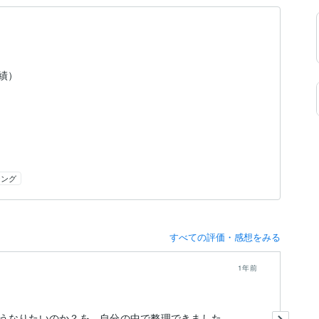
実績）
ジング
すべての評価・感想をみる
1年前
本
うなりたいのか？を、自分の中で整理できました。