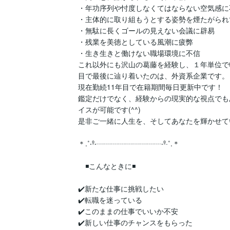
・年功序列や忖度しなくてはならない空気感に不
・主体的に取り組もうとする姿勢を煙たがられて
・無駄に長くゴールの見えない会議に辟易

・残業を美徳としている風潮に疲弊

・生き生きと働けない職場環境に不信

これ以外にも沢山の葛藤を経験し、１年単位で
目で最後に辿り着いたのは、外資系企業です。（
現在勤続11年目で在籍期間毎日更新中です！

鑑定だけでなく、経験からの現実的な視点でも
イスが可能です(^^)

是非ご一緒に人生を、そしてあなたを輝かせてい
＊.˚‧º‧┈┈┈┈┈┈┈┈┈‧º·˚.＊

　◾️こんなときに◾️

✔️新たな仕事に挑戦したい

✔️転職を迷っている

✔️このままの仕事でいいか不安

✔️新しい仕事のチャンスをもらった
