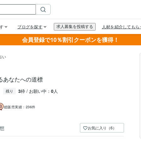
会員登録で10％割引クーポンを獲得！
占い
るあなたへの道標
3
枠 / お願い中：
0
人
残り
総販売実績：
236件
想
お気に入り（6）