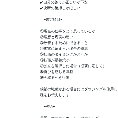
✔️自分の答えが正しいか不安

✔️決断の後押しがほしい

　◾️鑑定項目◾️

①現在の仕事をどう思っているか

②理想と現実の違い

③改善するためにできること

④現状に留まった場合の恩恵

⑤転職のタイミングかどうか

⑥転職が最善策か

⑦独立を選択した場合（必要に応じて）

⑧喜びを感じる職種

⑨今取るべき行動

候補の職種がある場合にはダウジングを使用し
種をお伝えします

　◾️占術◾️

霊視、オラクルカード、ダウジング
