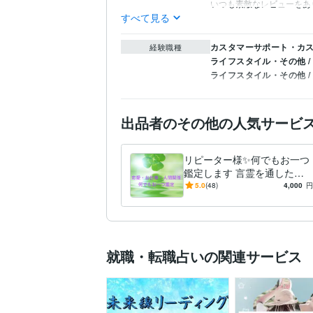
いつも素敵なレビューをあ
すべて見る
カスタマーサポート・カス
経験職種
ライフスタイル・その他 /
ライフスタイル・その他 
出品者のその他の人気サービ
リピーター様✨何でもお一つ
鑑定します 言霊を通した癒
しをご体感ください
5.0
(48)
4,000
円
就職・転職占いの関連サービス