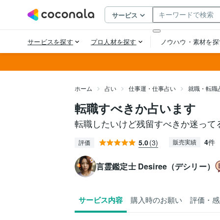
ホーム
占い
仕事運・仕事占い
就職・転職
転職すべきか占います
転職したいけど残留すべきか迷って
4
件
5.0
(3)
販売実績
評価
言霊鑑定士 Desiree（デシリー）
サービス内容
購入時のお願い
評価・感