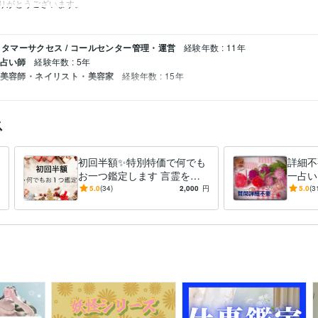
りがとうございます。
タマーサクセス / コールセンター管理・運営
経験年数 : 11年
 占い師
経験年数 : 5年
/ 美容師・ネイリスト・美容家
経験年数 : 15年
ス
初回半額✨特別特価で何でも
詳細不要
お一つ鑑定します 言霊を通
一占い
した癒しをご体感ください
いと強
5.0
(34)
2,000
円
5.0
(3
トしま