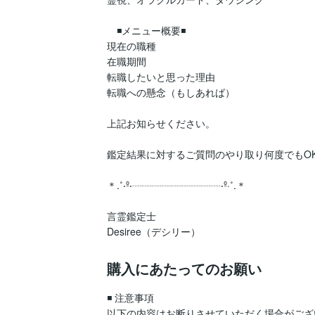
　◾️メニュー概要◾️

現在の職種

在職期間

転職したいと思った理由

転職への懸念（もしあれば）

上記お知らせください。

鑑定結果に対するご質問のやり取り何度でもOK
＊.˚‧º‧┈┈┈┈┈┈┈┈┈‧º·˚.＊

言霊鑑定士

Desiree（デシリー）
購入にあたってのお願い
◾️ 注意事項

以下の内容はお断りさせていただく場合がござ