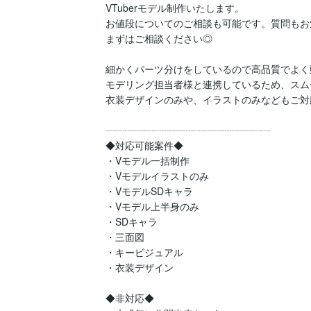
VTuberモデル制作いたします。

お値段についてのご相談も可能です。質問もお気
まずはご相談ください◎

細かくパーツ分けをしているので高品質でよく
モデリング担当者様と連携しているため、スムー
衣装デザインのみや、イラストのみなどもご対
┈┈┈┈┈┈┈┈┈┈┈┈┈┈┈┈┈

◆対応可能案件◆

・Vモデル一括制作

・Vモデルイラストのみ

・VモデルSDキャラ

・Vモデル上半身のみ

・SDキャラ

・三面図

・キービジュアル

・衣装デザイン

◆非対応◆
