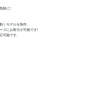
軽に!

動くモデルを制作。

ズにお取引が可能です!

応可能です。
