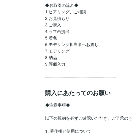
◆お取引の流れ◆

1.ヒアリング、ご相談

2.お見積もり

3.ご購入

4.ラフ画提出

5.着色

6.モデリング担当者へお渡し

7.モデリング

8.納品

9.評価入力

┈┈┈┈┈┈┈┈┈┈┈┈┈┈┈┈┈
購入にあたってのお願い
◆注意事項◆

以下の規約を必ずご確認いただき、ご了承のう
1. 著作権と使用について
