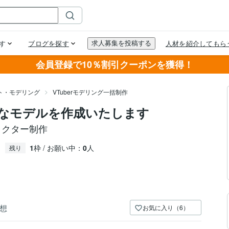
会員登録で10％割引クーポンを獲得！
スト・モデリング
VTuberモデリング一括制作
なモデルを作成いたします
ラクター制作
1
枠 / お願い中：
0
人
残り
想
お気に入り（6）