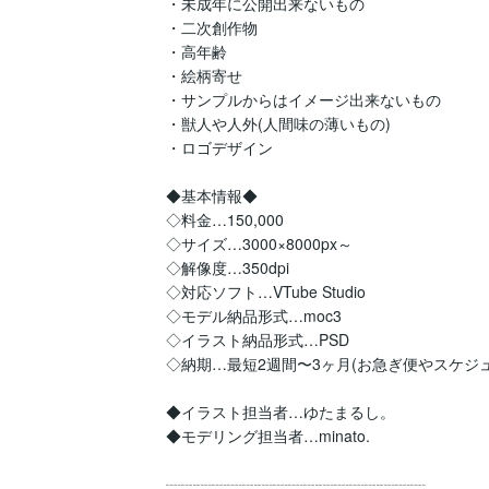
・未成年に公開出来ないもの

・二次創作物

・高年齢

・絵柄寄せ

・サンプルからはイメージ出来ないもの

・獣人や人外(人間味の薄いもの)

・ロゴデザイン

◆基本情報◆

◇料金…150,000

◇サイズ…3000×8000px～

◇解像度…350dpi

◇対応ソフト…VTube Studio

◇モデル納品形式…moc3

◇イラスト納品形式…PSD

◇納期…最短2週間〜3ヶ月(お急ぎ便やスケジュ
◆イラスト担当者…ゆたまるし。

◆モデリング担当者…minato.

┈┈┈┈┈┈┈┈┈┈┈┈┈┈┈┈┈
