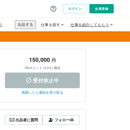
150,000
円
750ポイント (0.5％) 獲得
受付休止中
再開したら通知を受け取る
出品者に質問
フォロー
46