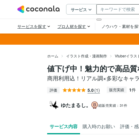
ホーム
イラスト作成・漫画制作
Vtuberイラ
値下げ中！魅力的で高品質
商用利用込！リアル調×多彩なキャ
1
件
5.0
(1)
販売実績
評価
ゆたまるし。
総販売実績：
31件
サービス内容
購入時のお願い
評価・感