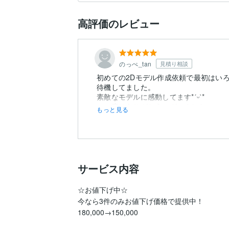
高評価のレビュー
のっぺ_tan
見積り相談
初めての2Dモデル作成依頼で最初はい
待機してました。
素敵なモデルに感動してます*ˊᵕˋ*
この度はありがとうございました。
もっと見る
サービス内容
☆お値下げ中☆

今なら3件のみお値下げ価格で提供中！

180,000→150,000
