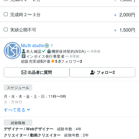
＋
2,000円
完成時２〜３分
＋
1,500円
実績公開不可
Multi studio
本人確認
機密保持契約(NDA)
未登録
インボイス発行事業者
未登録
総販売実績
5
評価
5.0
フォロワー
2
出品者に質問
フォロー
2
スケジュール
月・水・木・金・土・日：11時〜0時

火：定休日
すべて見る
経験職種
デザイナー / Webデザイナー
経験年数 : 4年
クリエイター / 動画クリエイター
経験年数 : 2年