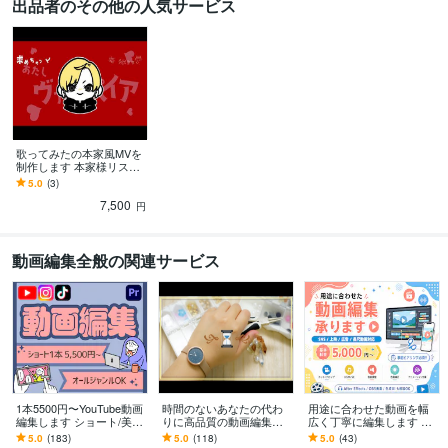
出品者のその他の人気サービス
歌ってみたの本家風MVを
制作します 本家様リスペ
クトで高品質なMVを作り
5.0
(3)
ます！
7,500
円
動画編集全般の関連サービス
1本5500円〜YouTube動画
時間のないあなたの代わ
用途に合わせた動画を幅
編集します ショート/美容/
りに高品質の動画編集し
広く丁寧に編集します 素
エンタメ/ビジネス/対談な
ます 【制作実績700本
材の魅力を引き出し、用
5.0
(183)
5.0
(118)
5.0
(43)
んでもOK！
超!】顔が見える・人柄が
途に合わせて伝わる動画