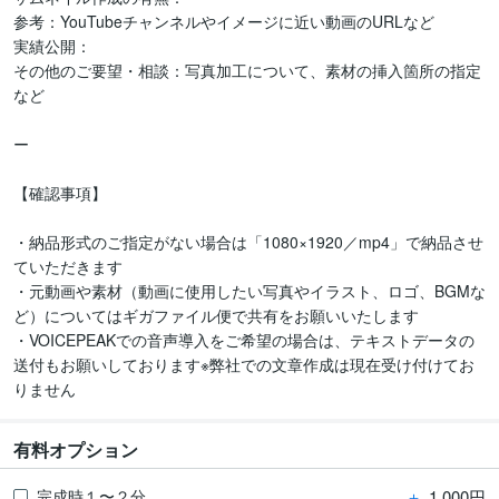
参考：YouTubeチャンネルやイメージに近い動画のURLなど

実績公開：

その他のご要望・相談：写真加工について、素材の挿入箇所の指定
など

ー

【確認事項】

・納品形式のご指定がない場合は「1080×1920／mp4」で納品させ
ていただきます

・元動画や素材（動画に使用したい写真やイラスト、ロゴ、BGMな
ど）についてはギガファイル便で共有をお願いいたします

・VOICEPEAKでの音声導入をご希望の場合は、テキストデータの
送付もお願いしております※弊社での文章作成は現在受け付けてお
りません
有料オプション
＋
1,000円
完成時１〜２分