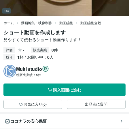
1/3
ホーム
動画編集・映像制作
動画編集
動画編集全般
ショート動画を作成します
見やすくて伝わるショート動画作ります！
-
0
件
評価
販売実績
1
枠 / お願い中：
0
人
残り
Multi studio
総販売実績：
5件
購入画面に進む
お気に入り(0)
出品者に質問
ココナラの安心保証