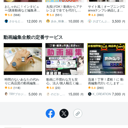
おしゃれに！インタビュ
丸投げOK！動画からアテ
サイト風｜オープニングC
ー/講座動画など編集承り
レコまで全てを代行しま
anvaテンプレ納品します
ます PR動画/YouTube等も
す 日経トレンディ掲載さ
＼販売実績1000件以上！
5.0
(568)
5.0
(551)
4.8
(360)
おしゃれに編集させて頂
れました！某保険会社・
Canva無料でスマホでOK
12,000
10,000
3,500
きます！
音楽制作会社実績有
／
さかもと＠動画クリエイター
歩み_映像クリエイター
さぼてんぷれーと｜結婚式を、もっと楽しく
円
円
円
動画編集全般の定番サービス
時間のないあなたの代わ
動画に不慣れな方も安
迅速！丁寧！柔軟！に 動
りに高品質の動画編集し
心。法人/個人幅広く編集
画編集代行いたします ジ
ます 【制作実績700本
します Premiere使用｜紹
ャンル問わず、そのイメ
5.0
(118)
5.0
(23)
5.0
(260)
超!】顔が見える・人柄が
介動画/女性編集者が丁寧
ージを完全動画化！
5,000
15,000
7,000
分かる編集者です。
に対応♪
TRYプロジェクト
のどか＿動画編集者
K_CREATION
円
円
円