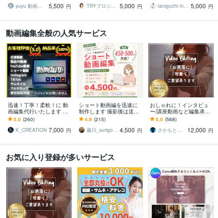
5,500
5,000
5,000
分かる編集者です。
へ。
yuyu 動画編集 サムネ制作
TRYプロジェクト
taniguchi mucc
円
円
円
動画編集全般の人気サービス
迅速！丁寧！柔軟！に 動
ショート動画編を迅速に
おしゃれに！インタビュ
画編集代行いたします ジ
制作します 撮影後は送る
ー/講座動画など編集承り
ャンル問わず、そのイメ
だけ！丸投げOKのショー
ます PR動画/YouTube等も
5.0
(260)
4.9
(215)
5.0
(568)
ージを完全動画化！
ト動画編集特化サービ
おしゃれに編集させて頂
7,000
4,500
12,000
ス！
きます！
K_CREATION
藤川_surigoma
さかもと＠動画クリエイター
円
円
円
お気に入り登録が多いサービス