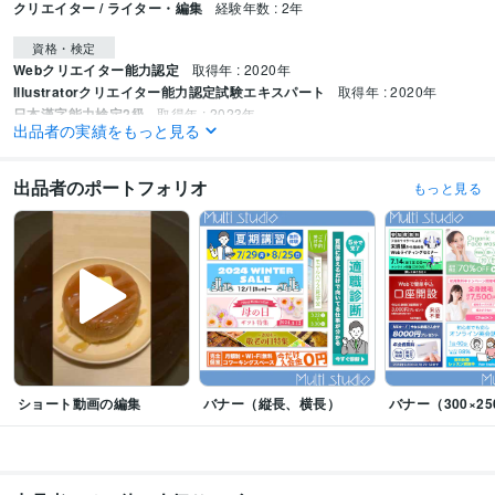
クリエイター / ライター・編集
経験年数 : 2年
資格・検定
Webクリエイター能力認定
取得年 : 2020年
Illustratorクリエイター能力認定試験エキスパート
取得年 : 2020年
日本漢字能力検定2級
取得年 : 2023年
出品者の実績をもっと見る
プログラミング言語・フレームワーク
CSS:6年
HTML:6年
出品者のポートフォリオ
もっと見る
ビジネス・クリエイティブツール
WordPress:6年
Pages:6年
Google Analytics:3年
Google Search Console:3年
Adobe Photoshop:6年
Adobe Premiere Pro:2年
Adobe Illustrator:6年
Adobe After Effects:1年
CLIP STUDIO PAINT:0年
ショート動画の編集
バナー（縦長、横長）
バナー（300×25