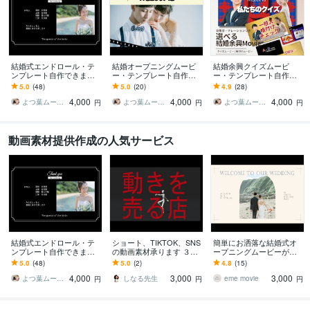
結婚式エンドロール・テ
結婚オープニングムービ
結婚余興クイズムービ
ンプレート自作できます
ー・テンプレート自作で
ー・テンプレート自作ま
パワポまたはCanvaで作
きます パワポまたはCanv
す 私たちのクイズ/格付け
5.0
(48)
5.0
(20)
4.9
(28)
れる！デザインも2種類か
aで作れる！デザインも3
チェック・2種類から選択
4,000
4,000
4,000
ら選べます
種類から選べる！
Canva自作
よつ葉ムービー
よつ葉ムービー
よつ葉ムービー
円
円
円
動画素材提供作成の人気サービス
結婚式エンドロール・テ
ショート、TIKTOK、SNS
簡単にお洒落な結婚式オ
ンプレート自作できます
の動画素材承ります ３ｄ
ープニングムービーが作
パワポまたはCanvaで作
２ｄアバターによる、モ
れます ₊✧˚写真を入れるだ
5.0
(48)
5.0
(2)
4.8
(15)
れる！デザインも2種類か
ーション、ダンス、アニ
け！本格的に仕上がるテ
4,000
3,000
3,000
ら選べます
メーション
ンプレート˚✧₊
よつ葉ムービー
しなる先生
eme movie
円
円
円