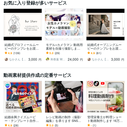
お気に入り登録が多いサービス
結婚式プロフィールムー
モデル×カメラマン 動画用
結婚式オープニングムー
ビーのテンプレをお渡し
素材を自撮り撮影します
ビーのテンプレをお渡し
します 無料ツール「Canv
TikTok・Insta・Youtubeに
します 無料ツール「Canv
4.9
(139)
5.0
(29)
4.9
(61)
a」テンプレをお渡し、お
使う動画素材提供
a」テンプレをお渡し、お
3,000
24,000
3,000
好きにアレンジ可
好きにアレンジ可
なかさん【Wedding Style】
和香葉 Wakaba
なかさん【Wedding Style】
円
円
円
動画素材提供作成の定番サービス
結婚余興クイズムービ
レシピ動画の制作（撮影/
管理栄養士が料理ショー
ー・テンプレート自作ま
編集）を承ります SNS、
ト動画制作します 16万人
す 私たちのクイズ/格付け
ECサイト、自社HPなど、
アカウント運用経験｜SN
4.9
(28)
5.0
(5)
-
(1)