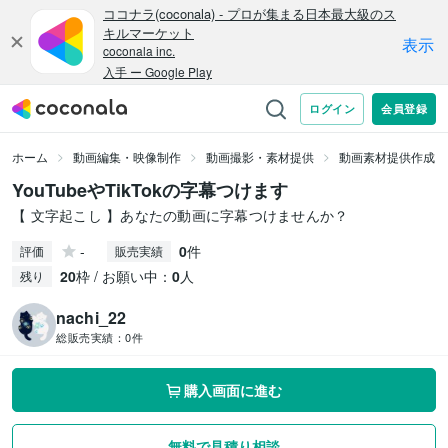
ホーム
動画編集・映像制作
動画撮影・素材提供
動画素材提供作成
YouTubeやTikTokの字幕つけます
【 文字起こし 】あなたの動画に字幕つけませんか？
-
0
件
評価
販売実績
20
枠 / お願い中：
0
人
残り
nachi_22
総販売実績：
0件
購入画面に進む
無料で見積り相談