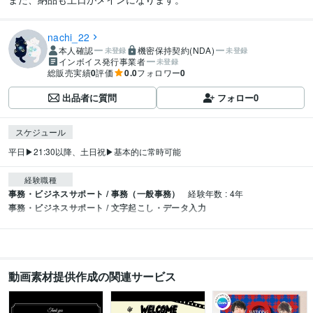
nachi_22
本人確認
機密保持契約(NDA)
未登録
未登録
インボイス発行事業者
未登録
総販売実績
0
評価
0.0
フォロワー
0
出品者に質問
フォロー
0
スケジュール
平日▶︎21:30以降、土日祝▶︎基本的に常時可能
経験職種
事務・ビジネスサポート / 事務（一般事務）
経験年数 : 4年
事務・ビジネスサポート / 文字起こし・データ入力
動画素材提供作成の関連サービス