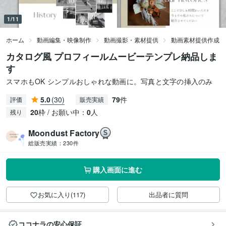
1/11
ホーム
動画編集・映像制作
動画撮影・素材提供
動画素材提供作成
カタログ風 プロフィールムービーテンプレ納品しま
す
スマホもOK シンプルおしゃれな動画に。写真と文字の挿入のみ
5.0
(30)
79
件
評価
販売実績
20
枠 / お願い中：
0
人
残り
Moondust Factory
総販売実績：
230件
購入画面に進む
お気に入り(117)
出品者に質問
ココナラの安心保証