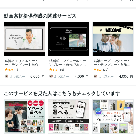
動画素材提供作成の関連サービス
追悼メモリアルムービ
結婚式エンドロール・テ
結婚オープニングムービ
ー・テンプレート自作で
ンプレート自作できます
ー・テンプレート自作で
きます Canvaで作る故人
パワポまたはCanvaで作
きます パワポまたはCanv
5.0
(1)
5.0
(48)
5.0
(20)
を偲ぶ、追悼スライドシ
れる！デザインも2種類か
aで作れる！デザインも3
5,000
4,000
4,000
ョーが簡単・手軽に
ら選べます
種類から選べる！
よつ葉ムービー
よつ葉ムービー
よつ葉ムービー
円
円
円
このサービスを見た人はこちらもチェックしています