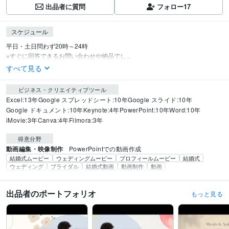
出品者に質問
フォロー
17
スケジュール
平日・土日問わず20時～24時

※すぐに回答できるお問い合わせや納品でし...
すべて見る
ビジネス・クリエイティブツール
Excel:13年
Google スプレッドシート:10年
Google スライド:10年
Google ドキュメント:10年
Keynote:4年
PowerPoint:10年
Word:10年
iMovie:3年
Canva:4年
Filmora:3年
得意分野
動画編集・映像制作
PowerPointでの動画作成
結婚式ムービー
ウェディングムービー
プロフィールムービー
結婚式
ウェディング
ブライダル
結婚式動画
動画制作
動画
出品者のポートフォリオ
もっと見る