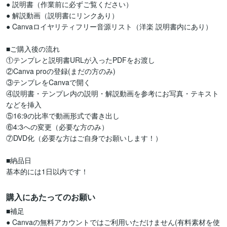
● 説明書（作業前に必ずご覧ください）

● 解説動画（説明書にリンクあり）

● Canvaロイヤリティフリー音源リスト（洋楽 説明書内にあり）

■ご購入後の流れ

①テンプレと説明書URLが入ったPDFをお渡し

②Canva proの登録(まだの方のみ)

③テンプレをCanvaで開く

④説明書・テンプレ内の説明・解説動画を参考にお写真・テキスト
などを挿入

⑤16:9の比率で動画形式で書き出し

⑥4:3への変更（必要な方のみ）

⑦DVD化（必要な方はご自身でお願いします！）

■納品日

基本的には1日以内です！
購入にあたってのお願い
■補足

● Canvaの無料アカウントではご利用いただけません(有料素材を使