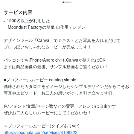
サービス内容
˗ˏˋ 500名以上が利用した

　Moondust Factoryの簡単 自作用テンプレˎˊ˗

デザインツール「Canva」でテキストとお写真を入れるだけで

プロっぽいおしゃれなムービーが完成します！

パソコンでもiPhone/AndroidでもCanvaが使えればOK

まずは商品画像の最後、サンプル動画をご覧ください！

■プロフィールムービー catalog simple

洗練されたカタログをイメージしたシンプルデザインだからこそお
写真やエピソード、お二人の想いがぐっと引き立ちます◎

色/フォント/文章/ページ数などの変更、アレンジは自由です

ぜひお二人らしいムービーにしてくださいね！

https://coconala.com/services/4106822