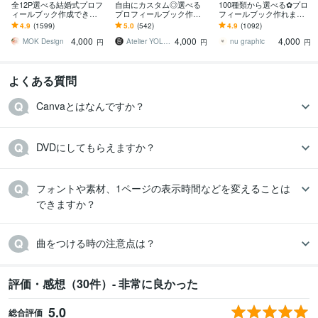
全12P選べる結婚式プロフ
自由にカスタム◎選べる
100種類から選べる✿プロ
ィールブック作成できま
プロフィールブック作れ
フィールブック作れます
す CANVA操作&加工ガイ
ます 100種類以上のデザ
【選べる12P】納品の速さ
4.9
(1599)
5.0
(542)
4.9
(1092)
ド・入稿ガイド付き
イン♡世界にひとつの1冊
に自信あります◎【操作
4,000
4,000
4,000
がスマホで簡単に
資料付】
MOK Design
Atelier YOLOs_3310
nu graphic
円
円
円
よくある質問
Canvaとはなんですか？
DVDにしてもらえますか？
フォントや素材、1ページの表示時間などを変えることは
できますか？
曲をつける時の注意点は？
評価・感想（30件）- 非常に良かった
5.0
総合評価