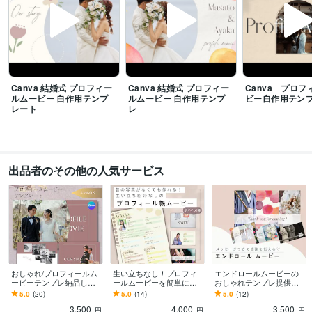
Canva 結婚式 プロフィー
Canva 結婚式 プロフィー
Canva プロ
ルムービー 自作用テンプ
ルムービー 自作用テンプ
ビー自作用テン
レート
レ
出品者のその他の人気サービス
おしゃれ/プロフィールム
生い立ちなし！プロフィ
エンドロールムービーの
ービーテンプレ納品しま
ールムービーを簡単に作
おしゃれテンプレ提供し
す シンプルで上品なムー
れます まるでプロフィー
ます メッセージつきで感
5.0
(20)
5.0
(14)
5.0
(12)
ビーに。スマホOK！写真
ル帳！昔の写真がなくてO
動のラストに！パワポで
3,500
4,000
3,500
と文字の挿入のみ
K。ユニークな動画に
写真などを入れるだけ
円
円
円