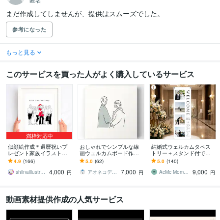
まだ作成してしませんが、提供はスムーズでした。
参考になった
もっと見る
このサービスを買った人がよく購入しているサービス
満枠対応中
似顔絵作成＊還暦祝いプ
おしゃれでシンプルな線
結婚式ウェルカムタペス
レゼント家族イラスト描
画ウェルカムボード作成
トリー＋スタンド付で届
きます 新築祝い / 記念日
します オシャレ、色の塗
けます 取引1000件☆5｜
4.9
(166)
5.0
(62)
5.0
(140)
プレゼント /誕生日プレゼ
り方、希望の構図など幅
シワなし高品質PET・修
4,000
7,000
9,000
ントにオススメ
広い要望に対応致します
正無制限・送料込
shiinaillustration
アオネコデザイン
AcMc Moments
円
円
円
動画素材提供作成の人気サービス