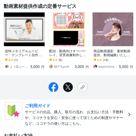
動画素材提供作成の定番サービス
追悼メモリアルムービ
配信・動画向けオーバー
商品動画撮影、素材動画
ー・テンプレート自作で
レイ、背景画像制作しま
提供、動画編集いたしま
きます Canvaで作る故人
す あなたに合った画面作
す モデル商品撮影、日常
5.0
(1)
5.0
(5)
5.0
(15)
を偲ぶ、追悼スライドシ
りをお手伝いします！
動画提供（顔出しあり、
5,000
3,000
5,000
ョーが簡単・手軽に
なし）
よつ葉ムービー
獅子丸pote
wagamamaprincess
円
円
円
ご利用ガイド
サービスの出品、購入、取引の流れ、お支払い方法・手数料
や、ココナラを安心・安全に使って頂くための制度やマナー
など、ココナラの使い方はこちら。
お支払い方法