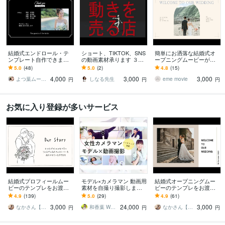
結婚式エンドロール・テ
ショート、TIKTOK、SNS
簡単にお洒落な結婚式オ
ンプレート自作できます
の動画素材承ります ３ｄ
ープニングムービーが作
パワポまたはCanvaで作
２ｄアバターによる、モ
れます ₊✧˚写真を入れるだ
5.0
(48)
5.0
(2)
4.8
(15)
れる！デザインも2種類か
ーション、ダンス、アニ
け！本格的に仕上がるテ
4,000
3,000
3,000
ら選べます
メーション
ンプレート˚✧₊
よつ葉ムービー
しなる先生
eme movie
円
円
円
お気に入り登録が多いサービス
結婚式プロフィールムー
モデル×カメラマン 動画用
結婚式オープニングムー
ビーのテンプレをお渡し
素材を自撮り撮影します
ビーのテンプレをお渡し
します 無料ツール「Canv
TikTok・Insta・Youtubeに
します 無料ツール「Canv
4.9
(139)
5.0
(29)
4.9
(61)
a」テンプレをお渡し、お
使う動画素材提供
a」テンプレをお渡し、お
3,000
24,000
3,000
好きにアレンジ可
好きにアレンジ可
なかさん【Wedding Style】
和香葉 Wakaba
なかさん【Wedding Style】
円
円
円