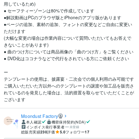
用しているため)

● セーフティーゾーンは80%で作成しています

●解説動画はPCのブラウザ版とiPhoneのアプリ版があります

●ページの追加、素材の追加、フォントの変更などご自由に変更い
ただけます

(大幅な変更の場合は作業内容について質問いただいてもお答えで
きないことがあります)

● 曲のつけ方については商品画像の「曲のつけ方」をご覧ください

● DVD化はココナラなどで代行をされている方にご依頼ください

ー

テンプレートの使用は、披露宴・二次会での個人利用のみ可能です

ご購入いただいた方以外へのテンプレートの譲渡や加工品を販売さ
れているのを発見した場合は、法的措置を取らせていただくことが
ございます
Moondust Factory
本人確認
機密保持契約(NDA)
インボイス発行事業者
未登録
総販売実績
230
評価
5.0
フォロワー
17